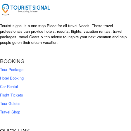
e
i
w
s
a
:
s
৳
Tourist signal is a one-stop Place for all travel Needs. These travel
:
professionals can provide hotels, resorts, flights, vacation rentals, travel
৳
packages, travel Gears & trip advice to inspire your next vacation and help
1
people go on their dream vacation.
5
1
,
8
2
BOOKING
,
5
0
0
Tour Packege
0
0
Hotel Booking
Car Rental
Flight Tickets
Tour Guides
Travel Shop
QUICK LINK