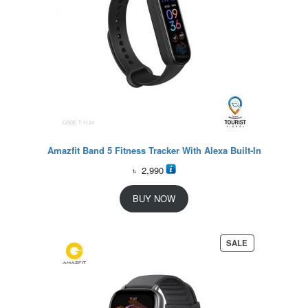
Amazfit Band 5 Fitness Tracker With Alexa Built-In
৳
2,990
BUY NOW
P
SALE
R
O
D
U
C