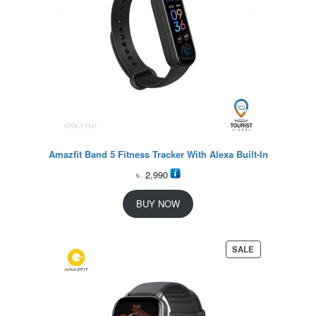
Amazfit Band 5 Fitness Tracker With Alexa Built-In
৳
2,990
BUY NOW
P
SALE
R
O
D
U
C