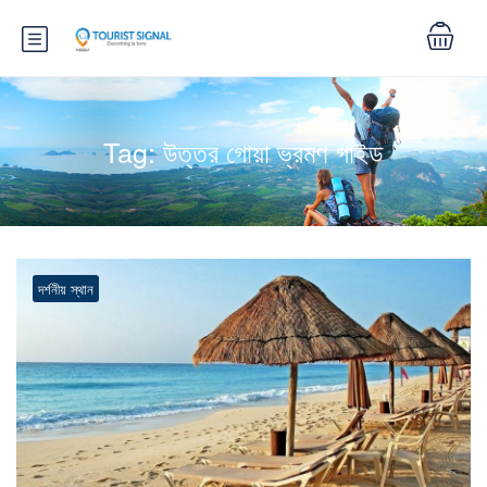
Tag:
উত্তর গোয়া ভ্রমণ গাইড
দর্শনীয় স্থান