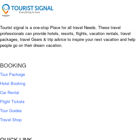
e
i
w
s
a
:
s
৳
Tourist signal is a one-stop Place for all travel Needs. These travel
:
professionals can provide hotels, resorts, flights, vacation rentals, travel
৳
packages, travel Gears & trip advice to inspire your next vacation and help
1
people go on their dream vacation.
5
1
,
8
2
BOOKING
,
5
0
0
Tour Packege
0
0
Hotel Booking
Car Rental
Flight Tickets
Tour Guides
Travel Shop
QUICK LINK