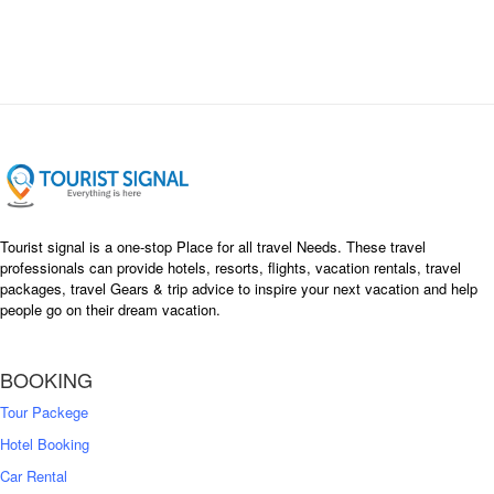
i
e
n
n
a
t
l
p
p
r
r
i
i
c
c
e
e
i
w
s
a
:
s
৳
Tourist signal is a one-stop Place for all travel Needs. These travel
:
professionals can provide hotels, resorts, flights, vacation rentals, travel
৳
packages, travel Gears & trip advice to inspire your next vacation and help
1
people go on their dream vacation.
5
1
,
8
2
BOOKING
,
5
0
0
Tour Packege
0
0
Hotel Booking
Car Rental