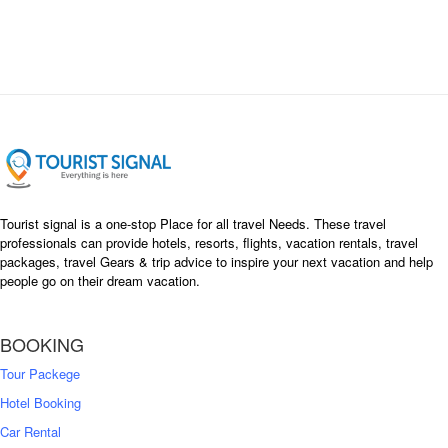
i
e
n
n
a
t
l
p
p
r
r
i
i
c
c
e
e
i
w
s
a
:
s
৳
Tourist signal is a one-stop Place for all travel Needs. These travel
:
professionals can provide hotels, resorts, flights, vacation rentals, travel
৳
packages, travel Gears & trip advice to inspire your next vacation and help
1
people go on their dream vacation.
5
1
,
8
2
BOOKING
,
5
0
0
Tour Packege
0
0
Hotel Booking
Car Rental