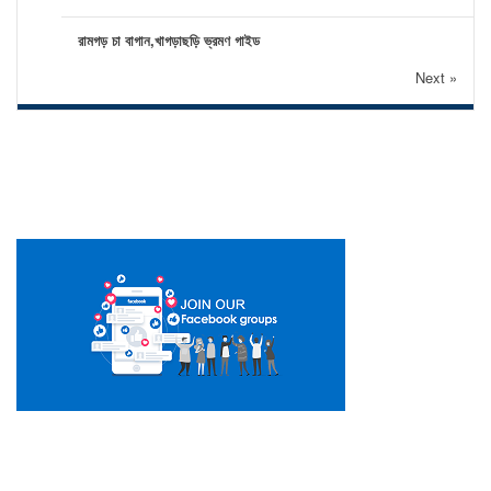
রামগড় চা বাগান,খাগড়াছড়ি ভ্রমণ গাইড
Next »