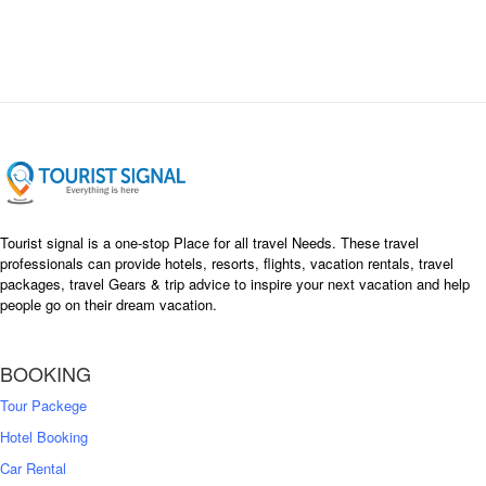
i
e
n
n
a
t
l
p
p
r
r
i
i
c
c
e
e
i
w
s
a
:
s
৳
Tourist signal is a one-stop Place for all travel Needs. These travel
:
professionals can provide hotels, resorts, flights, vacation rentals, travel
৳
packages, travel Gears & trip advice to inspire your next vacation and help
1
people go on their dream vacation.
5
1
,
8
2
BOOKING
,
5
0
0
Tour Packege
0
0
Hotel Booking
Car Rental