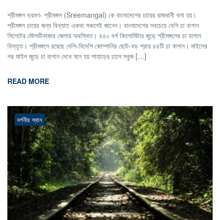
শ্রীমঙ্গল ভ্রমণ- শ্রীমঙ্গল (Sreemangal) কে বাংলাদেশের চায়ের রাজধানী বলা হয়।
শ্রীমঙ্গল চায়ের জন্য বিখ্যাত একথা সকলেই জানেন। বাংলাদেশের সবচেয়ে বেশি চা বাগান
সিলেটের মৌলভীবাজার জেলায় অবস্থিত। ৪৫০ বর্গ কিলোমিটার জুড়ে শ্রীমঙ্গলের চা বাগান
বিস্তৃত। শ্রীমঙ্গলে রয়েছে দেশি-বিদেশি কোম্পানির ছোট-বড় প্রায় ৪৪টি চা বাগান। মাইলের
পর মাইল জুড়ে চা বাগান দেখে মনে হয় পাহাড়ের ঢালে সবুজ […]
READ MORE
দর্শনীয় স্থান