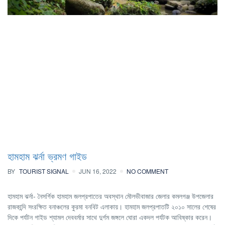
হামহাম ঝর্না ভ্রমণ গাইড
BY
TOURIST SIGNAL
JUN 16, 2022
NO COMMENT
হামহাম ঝর্না- নৈসর্গিক হামহাম জলপ্রপাতের অবস্থান মৌলভীবাজার জেলার কমলগঞ্জ উপজেলার
রাজকান্দি সংরক্ষিত বনাঞ্চলের কুরমা বনবিট এলাকায়। হামহাম জলপ্রপাতটি ২০১০ সালের শেষের
দিকে পর্যটন গাইড শ্যামল দেববর্মার সাথে দুর্গম জঙ্গলে ঘোরা একদল পর্যটক আবিষ্কার করেন।