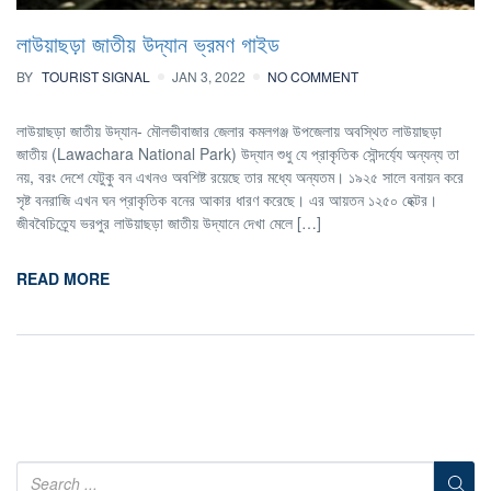
লাউয়াছড়া জাতীয় উদ্যান ভ্রমণ গাইড
BY
TOURIST SIGNAL
JAN 3, 2022
NO COMMENT
লাউয়াছড়া জাতীয় উদ্যান- মৌলভীবাজার জেলার কমলগঞ্জ উপজেলায় অবস্থিত লাউয়াছড়া
জাতীয় (Lawachara National Park) উদ্যান শুধু যে প্রাকৃতিক সৌন্দর্য্যে অন্যন্য তা
নয়, বরং দেশে যেটুকু বন এখনও অবশিষ্ট রয়েছে তার মধ্যে অন্যতম। ১৯২৫ সালে বনায়ন করে
সৃষ্ট বনরাজি এখন ঘন প্রাকৃতিক বনের আকার ধারণ করেছে। এর আয়তন ১২৫০ হেক্টর।
জীববৈচিত্র্যে ভরপুর লাউয়াছড়া জাতীয় উদ্যানে দেখা মেলে […]
READ MORE