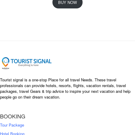
i
r
BUY NOW
g
r
i
e
n
n
a
t
l
p
p
r
r
i
i
c
c
e
e
i
w
s
a
:
s
৳
Tourist signal is a one-stop Place for all travel Needs. These travel
:
professionals can provide hotels, resorts, flights, vacation rentals, travel
৳
packages, travel Gears & trip advice to inspire your next vacation and help
1
people go on their dream vacation.
5
1
,
8
2
BOOKING
,
5
0
0
Tour Packege
0
0
Hotel Booking