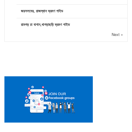
জয়সলমের, রাজস্থান ভ্রমণ গাইড
রামগড় চা বাগান,খাগড়াছড়ি ভ্রমণ গাইড
Next »