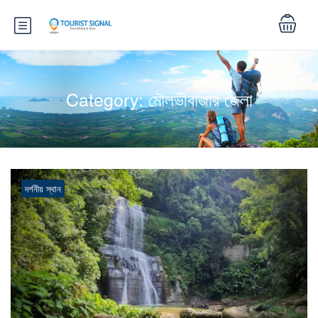
Category:
মৌলভীবাজার জেলা
দর্শনীয় স্থান