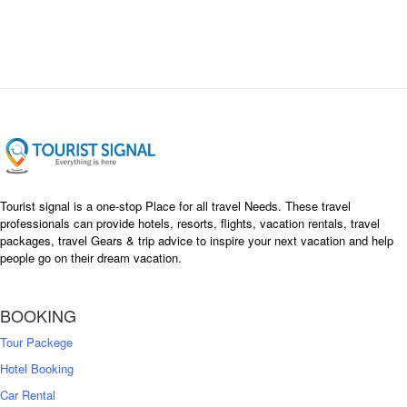
i
e
n
n
a
t
l
p
p
r
r
i
i
c
c
e
e
i
w
s
a
:
s
৳
Tourist signal is a one-stop Place for all travel Needs. These travel
:
professionals can provide hotels, resorts, flights, vacation rentals, travel
৳
packages, travel Gears & trip advice to inspire your next vacation and help
1
people go on their dream vacation.
5
1
,
8
2
BOOKING
,
5
0
0
Tour Packege
0
0
Hotel Booking
Car Rental