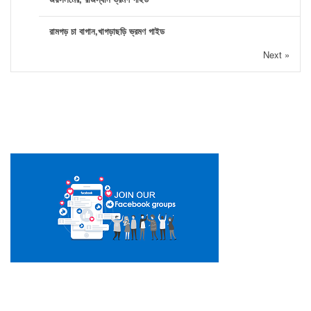
রামগড় চা বাগান,খাগড়াছড়ি ভ্রমণ গাইড
Next »