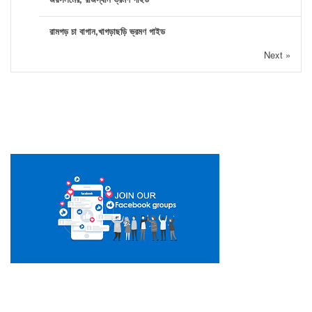
রামগড় চা বাগান,খাগড়াছড়ি ভ্রমণ গাইড
Next »