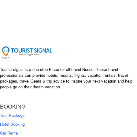
i
e
n
n
a
t
l
p
p
r
r
i
i
c
c
e
e
i
w
s
a
:
s
৳
Tourist signal is a one-stop Place for all travel Needs. These travel
:
professionals can provide hotels, resorts, flights, vacation rentals, travel
৳
packages, travel Gears & trip advice to inspire your next vacation and help
1
people go on their dream vacation.
5
1
,
8
2
BOOKING
,
5
0
0
Tour Packege
0
0
Hotel Booking
Car Rental