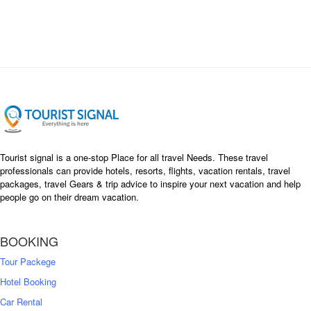
i
e
n
n
a
t
l
p
p
r
r
i
i
c
c
e
e
i
w
s
a
:
s
৳
Tourist signal is a one-stop Place for all travel Needs. These travel
:
professionals can provide hotels, resorts, flights, vacation rentals, travel
৳
packages, travel Gears & trip advice to inspire your next vacation and help
1
people go on their dream vacation.
5
1
,
8
2
BOOKING
,
5
0
0
Tour Packege
0
0
Hotel Booking
Car Rental