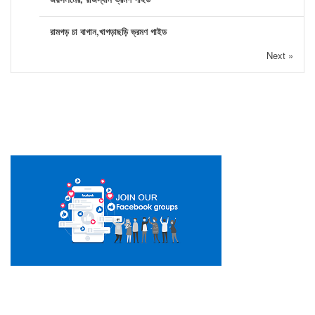
রামগড় চা বাগান,খাগড়াছড়ি ভ্রমণ গাইড
Next »