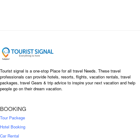
i
e
n
n
a
t
l
p
p
r
r
i
i
c
c
e
e
i
w
s
a
:
s
৳
Tourist signal is a one-stop Place for all travel Needs. These travel
:
professionals can provide hotels, resorts, flights, vacation rentals, travel
৳
packages, travel Gears & trip advice to inspire your next vacation and help
1
people go on their dream vacation.
5
1
,
8
2
BOOKING
,
5
0
0
Tour Packege
0
0
Hotel Booking
Car Rental