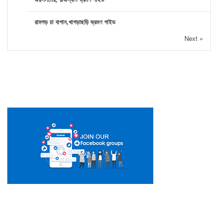
রামগড় চা বাগান,খাগড়াছড়ি ভ্রমণ গাইড
Next »