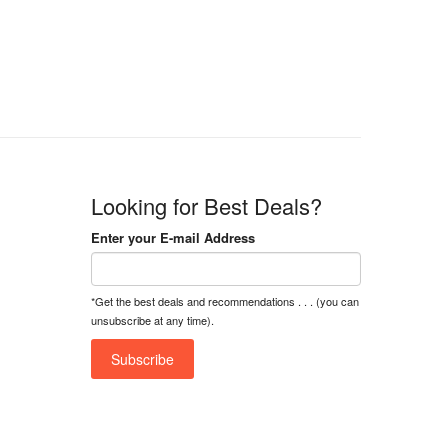
n
n
a
t
l
p
p
r
r
i
i
c
c
e
e
i
w
s
a
:
Looking for Best Deals?
s
৳
:
Enter your E-mail Address
৳
1
5
1
,
*Get the best deals and recommendations . . . (you can
8
2
unsubscribe at any time).
,
5
0
0
0
0