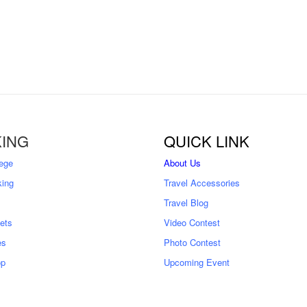
ING
QUICK LINK
ege
About Us
king
Travel Accessories
Travel Blog
kets
Video Contest
es
Photo Contest
op
Upcoming Event