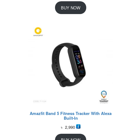
BUY NOW
Amazfit Band 5 Fitness Tracker With Alexa
Built-In
৳
2,990
BUY NOW