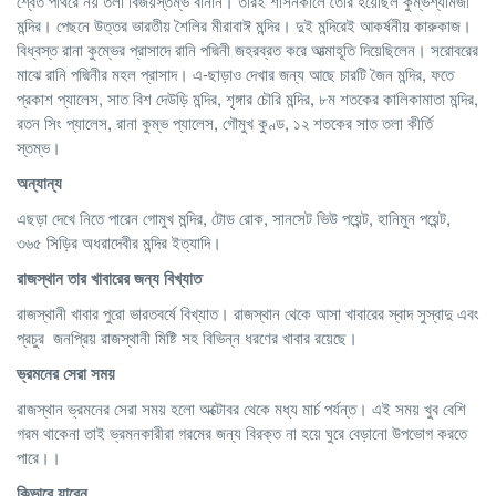
শ্বেত পাথরে নয় তলা বিজয়স্তম্ভ বানান। তাঁরই শাসনকালে তৈরি হয়েছিল কুম্ভশ্যামজী
মন্দির। পেছনে উত্তর ভারতীয় শৈলির মীরাবাঈ মন্দির। দুই মন্দিরেই আকর্ষনীয় কারুকাজ।
বিধ্বস্ত রানা কুম্ভের প্রাসাদে রানি পদ্মিনী জহরব্রত করে আত্মাহূতি দিয়েছিলেন। সরোবরের
মাঝে রানি পদ্মিনীর মহল প্রাসাদ। এ-ছাড়াও দেখার জন্য আছে চারটি জৈন মন্দির, ফতে
প্রকাশ প্যালেস, সাত বিশ দেউড়ি মন্দির, শৃঙ্গার চৌরি মন্দির, ৮ম শতকের কালিকামাতা মন্দির,
রতন সিং প্যালেস, রানা কুম্ভ প্যালেস, গৌমুখ কুণ্ড, ১২ শতকের সাত তলা কীর্তি
স্তম্ভ।
অন্যান্য
এছড়া দেখে নিতে পারেন গোমুখ মন্দির, টোড রোক, সানসেট ভিউ পয়েন্ট, হানিমুন পয়েন্ট,
৩৬৫ সিড়ির অধরাদেবীর মন্দির ইত্যাদি।
রাজস্থান
তার
খাবারের
জন্য
বিখ্যাত
রাজস্থানী খাবার পুরো ভারতবর্ষে বিখ্যাত। রাজস্থান থেকে আসা খাবারের স্বাদ সুস্বাদু এবং
প্রচুর জনপ্রিয় রাজস্থানী মিষ্টি সহ বিভিন্ন ধরণের খাবার রয়েছে।
ভ্রমনের
সেরা
সময়
রাজস্থান ভ্রমনের সেরা সময় হলো অক্টোবর থেকে মধ্য মার্চ পর্যন্ত। এই সময় খুব বেশি
গরম থাকেনা তাই ভ্রমনকারীরা গরমের জন্য বিরক্ত না হয়ে ঘুরে বেড়ানো উপভোগ করতে
পারে।।
কিভাবে
যাবেন