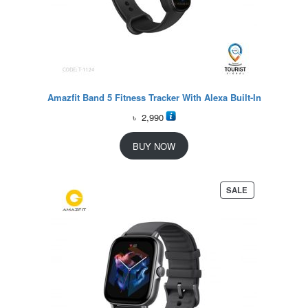
Amazfit Band 5 Fitness Tracker With Alexa Built-In
৳
2,990
BUY NOW
P
SALE
R
O
D
U
C
T
O
N
S
A