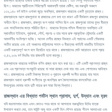
রাজস্থান রাজ্যের হাজার হাজার বছরের ইতিহাস রয়েছে। এটি সিন্ধু সভ্যতার স্থান
ছিল। ভারতের প্রাচীনতম গিরিশ্রেণী আরাবল্লী দ্বারা বেষ্টিত, থর মরুভূমি অঞ্চলে
১৩২,১৪০ বর্গ মাইল এলাকা জুড়ে অবস্থিত, রাজস্থান ভারতের একটি বৃহত্তম রাজ্য।
রাজস্থানকে আগে রাজপুতানা বা রাজাদের দেশ বলা হত কারণ এটি দীর্ঘকাল রাজপুত রাজাদের
অধীনে ছিল। রাজস্থান, রাজপুত বংশ দ্বারা শাসিত ছিল এবং রাজপুতরা তাদের যুদ্ধ বীরত্ব
এবং সাহসিকতার জন্য পরিচিত ছিল। ভারতের উত্তর-পশ্চিম সীমান্তে অবস্থিত এই
স্থানটিতে ইতিহাস, পুরাকথা, শৌর্য, প্রণয় ও তার সাথে রূক্ষ প্রাকৃতিক সৌন্দর্যের একটি
আকর্ষণীয় সংমিশ্রণ ঘটেছ। অনেক দেশীয় রাজ্যে বিভক্ত এই স্থানের একটি গৌরবময়
অতীত রয়েছে এবং এই অঞ্চলের বাসিন্দাদের সাহস ও বীরত্বের কাহিনী ভারতীয় ইতিহাসে
একটি গুরুত্বপূর্ণ অংশ বলে বিবেচিত হয়ে থাকে। রাজস্থানের মোট আয়োতন হলো প্রায়
৩,৪২,২৩৯ বর্গ কিঃমিঃ যার রাজধানী হলো জয়পুর।
রাজস্থানকে ভারতের সর্বাধিক বর্ণিল রাজ্য বলে মনে করা হয়। এটি একটি প্রাণবন্ত রাজ্য
এবং এর প্রাণবন্ত সংস্কৃতি রয়েছে যা সারা রাজ্যে দেখা যায় নাচ এবং পোশাকের আধিক্য
সহ। রাজস্থানের একটি নিজস্ব উন্নত ও পুরাতন ধ্রুপদী সংগীত রয়েছে যার সাথে
রাজস্থান ঘরানা ধ্রুপদী সংগীতের খুব জনপ্রিয় রূপ জৈসলেমারের কালবেলিয়া এবং
উদয়পুরের ঘোমার নামে দুটি নাচের রূপ সারা বিশ্বে বিখ্যাত।
রাজস্থান এর বিখ্যাত পর্যটন স্থান প্রাসাদ, দুর্গ, উদ্যান এবং হ্রদ
যদি জয়সালমার নামে এমন কোনও শহর থাকে যা আপনাকে মরুভূমিতে উটের যাত্রা
উপভোগ করতে দেয়, তবে মাউন্ট আবু নামে একটি হিল স্টেশন রয়েছে শীতল আবহাওয়া এবং