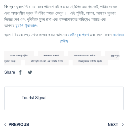
বি: দ্র
: ঘুরতে গিয়ে দয়া করে পরিবেশ নষ্ট করবেন না,চিপস এর প্যাকেট, পানির বোতল
এবং অপচনশীল দ্রব্য নির্ধারিত স্হানে ফেলুন।। এই পৃথিবী, আমার, আপনার সুতরাং
নিজের দেশ এবং পৃথিবীকে সুন্দর রাখা এবং রক্ষনাবেক্ষনের দায়িত্বও আমার এবং
আপনার
হ্যাপি_ট্রাভেলিং
ভ্রমণ বিষয়ক তথ্য পেতে জয়েন করুন আমাদের
ফেইসবুক গ্রুপ
এবং ফলো করুন
আমাদের
পেইজ
ভারত ভ্রমণ গাইড
রাজস্থান ভ্রমণ
রাজস্থান ভ্রমণ গাইড
রাজস্থান
ভ্রমণ তথ্য
রাজস্থান যাওয়া এবং থাকার উপায়
রাজস্থানের দর্শনীয় স্থান
Share
Tourist Signal
PREVIOUS
NEXT