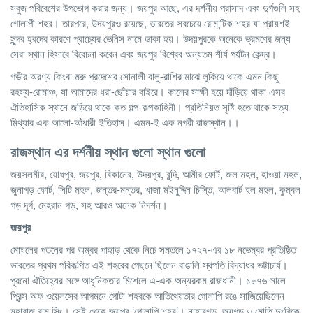
সবুজ পরিবেশের উপভোগ করার জন্য। জয়পুর আছে, এর দর্শনীয় প্রাসাদ এবং দুর্গগুলি সহ
গোলাপী শহর। তারপরে, উদয়পুরও রয়েছে, ভারতের সবচেয়ে রোমান্টিক শহর যা প্রায়শই
সুন্দর হ্রদের কারণে প্রাচ্যের ভেনিস নামে ডাকা হয়। উদয়পুরকে অনেকে ভ্রমণের জন্য
সেরা স্থান হিসাবে বিবেচনা করেন এবং জয়পুর বিশ্বের অন্যতম শীর্ষ পর্যটন কেন্দ্র।
গভীর অরণ্য কিংবা মরু প্রদেশের সোনালী বালু-রাশির মাঝে লুকিয়ে থাকে এমন কিছু
রহস্য-রোমাঞ্চ, যা আমাদের ধরা-ছোঁয়ার বাইরে। কালের সাক্ষী হয়ে দাঁড়িয়ে থাকা এসব
ঐতিহাসিক স্থানে জড়িয়ে থাকে কত গল্প-কল্পকাহিনী। প্রতিনিয়ত সৃষ্টি হতে থাকে সত্য
মিথ্যার এক আলো-আঁধারী ইতিহাস। এমন-ই এক নগরী রাজস্থান।।
রাজস্থান
এর দর্শনীয় স্থান গুলো স্থান গুলো
জয়সলমীর, যোধপুর, জয়পুর, বিকানের, উদয়পুর, বুন্দি, আমীর ফোর্ট, জল মহল, হাওয়া মহল,
জুনাগড় ফোর্ট, সিটি মহল, জন্তর-মন্তর, খাজা মইনুদ্দিন চিস্তি, আলবার্ট হল মহল, কুম্বল
গড় দূর্গ, মেহরান গড়, সহ আরও অনেক নিদর্শন।
জয়পুর
মোঘলের পতনের পর অম্বর পাহাড় থেকে নিচে সমতলে ১৭২৭-এর ১৮ নভেম্বর প্রতিষ্ঠিত
ভারতের প্রথম পরিকল্পিত এই শহরের পেছনে ছিলেন বাঙালি স্থপতি বিদ্যাধর ভট্টাচার্য।
পুরনো ঐতিহ্যের সঙ্গে আধুনিকতার মিশেলে এ-এক অন্যরকম রাজধানী। ১৮৭৬ সালে
প্রিন্স অফ ওয়েলসের আগমনে গোটা শহরকে আতিথেয়তার গোলাপি রঙে সাজিয়েছিলেন
মহারাজ রাম সিং। সেই থেকে জয়পুর ‘গোলাপি শহর’। নাহারগড়, জয়গড় ও মোতি দুংরিকে