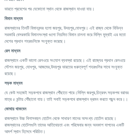
ভারতে প্রবেশের পর যেকোনো স্থান থেকে রাজস্থান যাওয়া যায়।
বিমান মাধ্যম
রাজস্থানের তিনটি বিমানবন্দর হলো জয়পুর, উদয়পুর,যোধপুর। এই রাজ্য থেকে বিভিন্ন
সরকারি বেসরকারি বিমানসংস্থা গুলো নিয়মিত বিমান চালনা করে দিল্লি মুম্বাই এর মতো
দেশের প্রধান শহরগুলিকে সংযুক্ত করেছে।
রেল
মাধ্যম
রাজস্থানে একটি ভালো রেলওয়ে সংযোগ ব্যবস্থা রয়েছে। এই রাজ্যের প্রধান রেলওয়ে
স্টেশন জয়পুর, যোধপুর, আজমের,উদয়পুর ভারতের গুরুত্বপূর্ণ শহরগুলির সাথে সংযুক্ত
রয়েছে।
সড়ক
মাধ্যম
যে কেউ সহজেই সড়কপথে রাজস্থান পৌঁছাতে পারে।দিল্লি জরপুর,চিত্রবৎ সড়কপথ বরাবর
মাত্র ৫ ঘন্টায় পৌঁছানো যায়। তাই সবাই সড়কপথে রাজস্থান ভ্রমন করতে পছন্দ করে।।
কোথায় থাকবেন
রাজস্থানে উচ্চ বিলাসবহুল হোটেল থেকে সাধারণ মানের অসংখ্য হোটেল রয়েছে।
রাজস্থানের হোটেলগুলি তাদের আতিথেয়তা এবং পরিষেবার জন্য অবকাশ যাপনের একটি
আদর্শ স্থান হিসেবে পরিচিত।