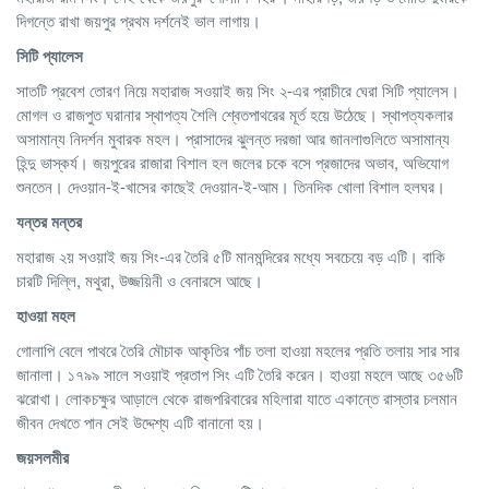
দিগন্তে রাখা জয়পুর প্রথম দর্শনেই ভাল লাগায়।
সিটি
প্যালেস
সাতটি প্রবেশ তোরণ নিয়ে মহারাজ সওয়াই জয় সিং ২-এর প্রাচীরে ঘেরা সিটি প্যালেস।
মোগল ও রাজপুত ঘরানার স্থাপত্য শৈলি শ্বেতপাথরের মূর্ত হয়ে উঠেছে। স্থাপত্যকলার
অসামান্য নিদর্শন মুবারক মহল। প্রাসাদের ঝুলন্ত দরজা আর জানলাগুলিতে অসামান্য
হিন্দু ভাস্কর্য। জয়পুরের রাজারা বিশাল হল জলের চকে বসে প্রজাদের অভাব, অভিযোগ
শুনতেন। দেওয়ান-ই-খাসের কাছেই দেওয়ান-ই-আম। তিনদিক খোলা বিশাল হলঘর।
যন্তর
মন্তর
মহারাজ ২য় সওয়াই জয় সিং-এর তৈরি ৫টি মানমন্দিরের মধ্যে সবচেয়ে বড় এটি। বাকি
চারটি দিল্লি, মথুরা, উজ্জয়িনী ও বেনারসে আছে।
হাওয়া
মহল
গোলাপি বেলে পাথরে তৈরি মৌচাক আকৃতির পাঁচ তলা হাওয়া মহলের প্রতি তলায় সার সার
জানালা। ১৭৯৯ সালে সওয়াই প্রতাপ সিং এটি তৈরি করেন। হাওয়া মহলে আছে ৩৫৬টি
ঝরোখা। লোকচক্ষুর আড়ালে থেকে রাজপরিবারের মহিলারা যাতে একান্তে রাস্তার চলমান
জীবন দেখতে পান সেই উদ্দেশ্য এটি বানানো হয়।
জয়সলমীর