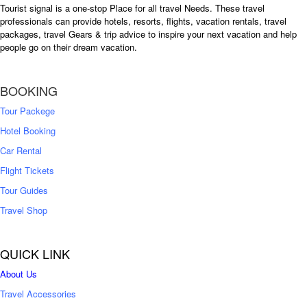
Tourist signal is a one-stop Place for all travel Needs. These travel
:
professionals can provide hotels, resorts, flights, vacation rentals, travel
৳
packages, travel Gears & trip advice to inspire your next vacation and help
1
people go on their dream vacation.
5
1
,
8
2
BOOKING
,
5
0
0
Tour Packege
0
0
Hotel Booking
Car Rental
Flight Tickets
Tour Guides
Travel Shop
QUICK LINK
About Us
Travel Accessories