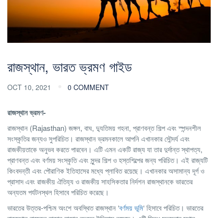
রাজস্থান, ভারত ভ্রমণ গাইড
OCT 10, 2021
0 COMMENT
রাজস্থান
ভ্রমণ-
রাজস্থান (Rajasthan) জঙ্গল, বাঘ, দ্যুতিময় গহনা, প্রাণবন্ত শিল্প এবং স্পন্দনশীল
সংস্কৃতির জন্যও সুপরিচিত। রাজস্থান ভ্রমনকালে আপনি এখানকার সৌন্দর্য এবং
রাজকীয়তাকে অনুভব করতে পারবেন। এটি এমন একটি রাজ্য যা তার দুর্দান্ত স্থাপত্য,
প্রাণবন্ত এবং বর্ণময় সংস্কৃতি এবং সুন্দর শিল্প ও হস্তশিল্পের জন্য পরিচিত। এই রাজ্যটি
কিংবদন্তী এবং পৌরাণিক ইতিহাসের মধ্যে প্লাবিত রয়েছে। এখানকার অসামান্য দূর্গ ও
প্রাসাদ এবং রাজকীয় ঐতিহ্য ও রাজকীয় সাহসিকতার নির্দশন রাজস্থানকে ভারতের
অন্যতম পর্যটনস্থল হিসাবে পরিচিত করেছে।
ভারতের উত্তর-পশ্চিম অংশে অবস্থিত রাজস্থান ‘
বর্ণময় ভূমি
‘ হিসাবে পরিচিত। ভারতের