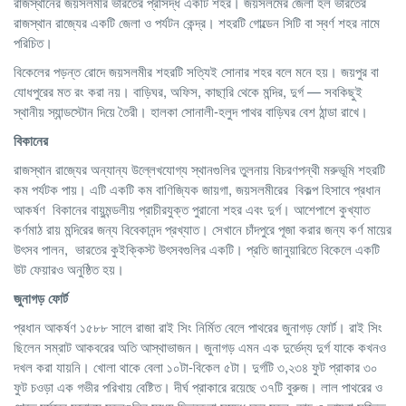
রাজস্থানের জয়সলমীর ভারতের প্রসিদ্ধ একটি শহর। জয়সলমের জেলা হল ভারতের
রাজস্থান রাজ্যের একটি জেলা ও পর্যটন কেন্দ্র। শহরটি গোল্ডেন সিটি বা স্বর্ণ শহর নামে
পরিচিত।
বিকেলের পড়ন্ত রোদে জয়সলমীর শহরটি সত্যিই সোনার শহর বলে মনে হয়। জয়পুর বা
যোধপুরের মত রং করা নয়। বাড়িঘর, অফিস, কাছা্রি থেকে মন্দির, দুর্গ — সবকিছুই
স্থানীয় স্যান্ডস্টোন দিয়ে তৈরী। হালকা সোনালী-হলুদ পাথর বাড়িঘর বেশ ঠান্ডা রাখে।
বিকানের
রাজস্থান রাজ্যের অন্যান্য উল্লেখযোগ্য স্থানগুলির তুলনায় বিচরণপন্থী মরুভূমি শহরটি
কম পর্যটক পায়। এটি একটি কম বাণিজ্যিক জায়গা, জয়সলমীরের বিকল্প হিসাবে প্রধান
আকর্ষণ বিকানের
বায়ুমন্ডলীয় প্রাচীরযুক্ত পুরানো শহর এবং দুর্গ। আশেপাশে কুখ্যাত
কর্ণমাঠ রায় মন্দিরের জন্য বিবেকানন্দ প্রখ্যাত। সেখানে চাঁদপুরে পূজা করার জন্য কর্ণ মায়ের
উৎসব পালন, ভারতের কুইক্কিস্ট উৎসবগুলির একটি। প্রতি জানুয়ারিতে বিকেলে একটি
উট ফেয়ারও অনুষ্ঠিত হয়।
জুনাগড়
ফোর্ট
প্রধান আকর্ষণ ১৫৮৮ সালে রাজা রাই সিং নির্মিত বেলে পাথরের জুনাগড় ফোর্ট। রাই সিং
ছিলেন সম্রাট আকবরের অতি আস্থাভাজন। জুনাগড় এমন এক দুর্ভেদ্য দুর্গ যাকে কখনও
দখল করা যায়নি। খোলা থাকে বেলা ১০টা-বিকেল ৫টা। দুর্গটি ৩,২৩৪ ফুট প্রাকার ৩০
ফুট চওড়া এক গভীর পরিখায় বেষ্টিত। দীর্ঘ প্রাকারে রয়েছে ৩৭টি বুরুজ। লাল পাথরের ও