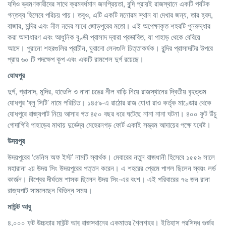
যদিও ভ্রমণকারীদের সাথে ক্রমবর্ধমান জনপ্রিয়তা, বুন্দি প্রায়ই রাজস্থানে একটি পর্যটক
গন্তব্য হিসেবে পরিচয় পায়। তবুও, এটি একটি মনোরম স্থান যা দেখার জন্য, তার হ্রদ,
বাজার, মন্দির এবং নীল নদের সাথে জোড়পুরের মতো। এই অপেক্ষাকৃত শহরটি পুনরুদ্ধার
করা অসাধারণ এবং আধুনিক বুণ্ডী প্রাসাদ দ্বারা প্রভাবিত, যা পাহাড় থেকে বেরিয়ে
আসে। পুরানো শহরগুলির প্রাচীন, ঘুরানো লেনগুলি চিত্তাকর্ষক। বুন্দির প্রাসাদটির উপরে
প্রায় ৬০ টি পদক্ষেপ কূপ এবং একটি রামশেল দুর্গ রয়েছে।
যোধপুর
দুর্গ, প্রাসাদ, মন্দির, হাভেলি ও নানা ঢঙের নীল বাড়ি নিয়ে রাজস্থানের দ্বিতীয় বৃহত্তম
যোধপুর ‘ব্লু সিটি’ নামে পরিচিত। ১৪৫৯-এ রাঠোর রাজ যোধা রাও কর্তৃক মাণ্ডোর থেকে
যোধপুরে রাজ্যপাট নিয়ে আসার গত ৪৫০ বছর ধরে ঘটেছে নানা নানা ঘটনা। ৪০০ ফুট উঁচু
গোদাগিরি পাহাড়ের মাথায় দুর্ভেদ্য মেহেরনগড় ফোর্ট একাই সম্ভ্রম আদায়ের পক্ষে যথেষ্ট।
উদয়পুর
উদয়পুরের ‘ভেনিস অফ ইস্ট’ নামটি স্বার্থক। মেবারের নতুন রাজধানী হিসেবে ১৫৫৯ সালে
মহারানা ২য় উদয় সিং উদয়পুরের পত্তন করেন। এ শহরের প্রেমে পাগল ছিলেন স্বয়ং লর্ড
কার্জন। বিশ্বের দীর্ঘতম শাসক ছিলেন উদয় সিং-এর বংশ। এই পরিবারের ৭৬ জন রানা
রাজ্যপাট সামলেছেন বিভিন্ন সময়।
মাউন্ট
আবু
৪,০০০ ফুট উচ্চতার মাউন্ট আবু রাজস্থানের একমাত্র শৈলশহর। ইতিহাস প্রসিদ্ধ গুর্জর