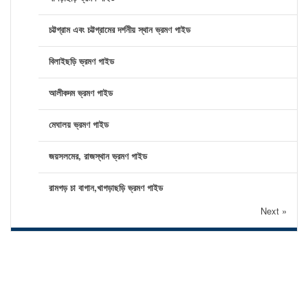
চট্টগ্রাম এবং চট্টগ্রামের দর্শনীয় স্থান ভ্রমণ গাইড
বিলাইছড়ি ভ্রমণ গাইড
আলীকদম ভ্রমণ গাইড
মেঘালয় ভ্রমণ গাইড
জয়সলমের, রাজস্থান ভ্রমণ গাইড
রামগড় চা বাগান,খাগড়াছড়ি ভ্রমণ গাইড
Next »