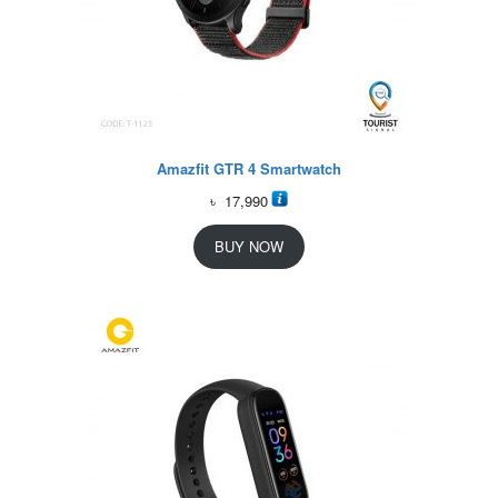
Amazfit GTR 4 Smartwatch
৳
17,990
BUY NOW