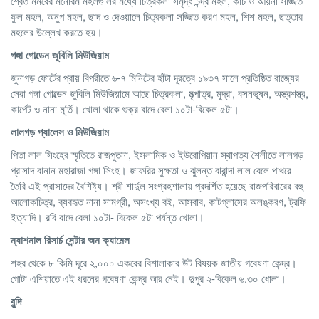
শ্বেত মর্মরের মনোরম মহলগুলির মধ্যে চিত্রকলা সমৃদ্ধ চন্দ্র মহল, কাচ ও আয়না সজ্জিত
ফুল মহল, অনুপ মহল, ছাদ ও দেওয়ালে চিত্রকলা সজ্জিত করণ মহল, শিশ মহল, ছত্তার
মহলের উল্লেখ করতে হয়।
গঙ্গা
গোল্ডেন
জুবিলি
মিউজিয়াম
জুনাগড় ফোর্টের প্রায় বিপরীতে ৬-৭ মিনিটের হাঁটা দূরত্বে ১৯৩৭ সালে প্রতিষ্ঠিত রাজ্যের
সেরা গঙ্গা গোল্ডেন জুবিলি মিউজিয়ামে আছে চিত্রকলা, মৃত্পাত্র, মুদ্রা, বসনভূষন, অস্ত্রশস্ত্র,
কার্পেট ও নানা মূর্তি। খোলা থাকে শুক্র বাদে বেলা ১০টা-বিকেল ৫টা।
লালগড়
প্যালেস
ও
মিউজিয়াম
পিতা লাল সিংহের স্মৃতিতে রাজপুতনা, ইসলামিক ও ইউরোপিয়ান স্থাপত্য শৈলীতে লালগড়
প্রাসাদ বানান মহারাজা গঙ্গা সিংহ। জাফরির সুক্ষতা ও ঝুলন্ত বারান্দা লাল বেলে পাথরে
তৈরি এই প্রাসাদের বৈশিষ্ট্য। শ্রী শার্দুল সংগ্রহশালায় প্রদর্শিত হয়েছে রাজপরিবারের বহু
আলোকচিত্র, ব্যবহৃত নানা সামগ্রী, অসংখ্য বই, আসবাব, কাটগ্লাসের অলঙ্করণ, ট্রফি
ইত্যাদি। রবি বাদে বেলা ১০টা- বিকেল ৫টা পর্যন্ত খোলা।
ন্যাশনাল
রিসার্চ
সেন্টার
অন
ক্যামেল
শহর থেকে ৮ কিমি দূরে ২,০০০ একরের বিশালাকার উট বিষয়ক জাতীয় গবেষণা কেন্দ্র।
গোটা এশিয়াতে এই ধরনের গবেষণা কেন্দ্র আর নেই। দুপুর ২-বিকেল ৬.৩০ খোলা।
বুন্দি