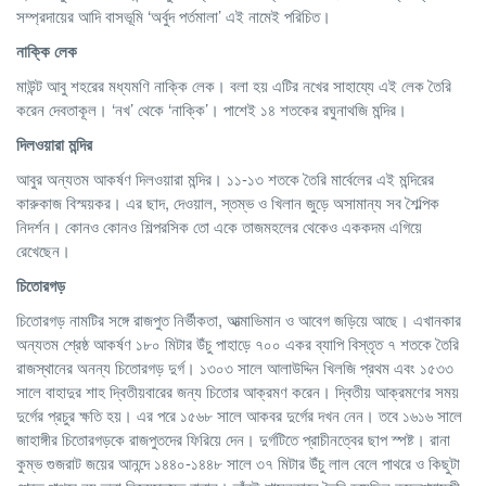
সম্প্রদায়ের আদি বাসভূমি ‘অর্বুদ পর্তমালা’ এই নামেই পরিচিত।
নাক্কি লেক
মাউন্ট আবু শহরের মধ্যমণি নাক্কি লেক। বলা হয় এটির নখের সাহায্যে এই লেক তৈরি
করেন দেবতাকূল। ‘নখ’ থেকে ‘নাক্কি’। পাশেই ১৪ শতকের রঘুনাথজি মন্দির।
দিলওয়ারা মন্দির
আবুর অন্যতম আকর্ষণ দিলওয়ারা মন্দির। ১১-১৩ শতকে তৈরি মার্বেলের এই মন্দিরের
কারুকাজ বিস্ময়কর। এর ছাদ, দেওয়াল, স্তম্ভ ও খিলান জুড়ে অসামান্য সব শৈল্পিক
নিদর্শন। কোনও কোনও শিল্পরসিক তো একে তাজমহলের থেকেও এককদম এগিয়ে
রেখেছেন।
চিতোরগড়
চিতোরগড় নামটির সঙ্গে রাজপুত নির্ভীকতা, আত্মাভিমান ও আবেগ জড়িয়ে আছে। এখানকার
অন্যতম শ্রেষ্ঠ আকর্ষণ ১৮০ মিটার উঁচু পাহাড়ে ৭০০ একর ব্যাপি বিস্তৃত ৭ শতকে তৈরি
রাজস্থানের অনন্য চিতোরগড় দুর্গ। ১৩০৩ সালে আলাউদ্দিন খিলজি প্রথম এবং ১৫৩৩
সালে বাহাদুর শাহ দ্বিতীয়বারের জন্য চিতোর আক্রমণ করেন। দ্বিতীয় আক্রমণের সময়
দুর্গের প্রচুর ক্ষতি হয়। এর পরে ১৫৬৮ সালে আকবর দুর্গের দখন নেন। তবে ১৬১৬ সালে
জাহাঙ্গীর চিতোরগড়কে রাজপুতদের ফিরিয়ে দেন। দুর্গটিতে প্রাচীনত্বের ছাপ স্পষ্ট। রানা
কুম্ভ গুজরাট জয়ের আনন্দে ১৪৪০-১৪৪৮ সালে ৩৭ মিটার উঁচু লাল বেলে পাথরে ও কিছুটা