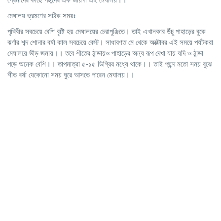
মেঘালয় ভ্রমণের সঠিক সময়ঃ
পৃথিবীর সবচেয়ে বেশি বৃষ্টি হয় মেঘালয়ের চেরাপুঞ্জিতে। তাই এখানকার উঁচু পাহাড়ের বুকে
ঝর্ণার শব্দ শোনার বর্ষা কাল সবচেয়ে বেস্ট। সাধারণত মে থেকে অক্টোবর এই সময়ে পর্যটকরা
মেঘালয়ে ভীড় জমায়।। তবে শীতের ঠান্ডায়ও পাহাড়ের অন্য রূপ দেখা যায় যদি ও ঠান্ডা
পড়ে অনেক বেশি।। তাপমাত্রা ৫-১৫ ডিগ্রির মধ্যে থাকে।। তাই পছন্দ মতো সময় বুঝে
শীত বর্ষা যেকোনো সময় ঘুরে আসতে পারেন মেঘালয়।।