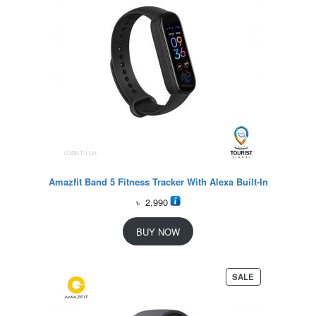
Amazfit Band 5 Fitness Tracker With Alexa Built-In
৳
2,990
BUY NOW
P
SALE
R
O
D