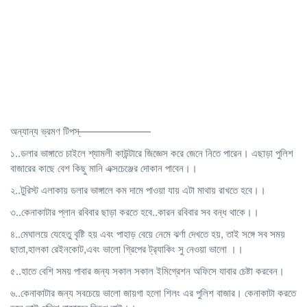
অন্যান্য ভ্রমণ টিপস্———————
১..ডলার ভাঙ্গাতে চাইলে শ্যামলী কাউন্টারে জিজ্ঞেস করে জেনে নিতে পারেন। এছাড়া পুলিশ
বাজারের কাছে বেশ কিছু মানি এক্সচেঞ্জের দোকান পাবেন।।
২..টুরিস্ট এলাকায় ডলার ভাঙ্গালে কম দামে পাওয়া যায় এটা মাথায় রাখতে হবে।।
৩..কেনাকাটার প্লান রবিবার ছাড়া করতে হবে..কারন রবিবার সব বন্ধ থাকে।।
৪..মেঘালয়ে যেহেতু বৃষ্টি হয় এবং পাহাড় বেয়ে নেমে ঝর্ণা দেখতে হয়, তাই সঙ্গে সব সময়
ছাতা,হালকা রেইনকোট,এবং ভালো গ্রিপের ট্র‍্যাকিং সু নেওয়া ভালো ।।
৫..হাতে বেশি সময় পাবার জন্য সকাল সকাল ইমিগ্রেশন অফিসে যাবার চেষ্টা করবেন।
৬..কেনাকাটার জন্য সবচেয়ে ভালো জায়গা হলো শিলং এর পুলিশ বাজার। কেনাকাটা করতে