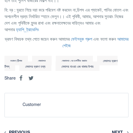
হলে তাই পুলিশ বাজারের বিকল্প নাই।।
বি: দ্র : ঘুরতে গিয়ে দয়া করে পরিবেশ নষ্ট করবেন না,চিপস এর প্যাকেট, পানির বোতল এবং
অপচনশীল দ্রব্য নির্ধারিত স্হানে ফেলুন।। এই পৃথিবী, আমার, আপনার সুতরাং নিজের
দেশ এবং পৃথিবীকে সুন্দর রাখা এবং রক্ষনাবেক্ষনের দায়িত্বও আমার এবং
আপনার
হ্যাপি_ট্রাভেলিং
ভ্রমণ বিষয়ক তথ্য পেতে জয়েন করুন আমাদের
ফেইসবুক গ্রুপ
এবং ফলো করুন
আমাদের
পেইজ
ভ্রমণ টিপস্
মেঘালয়
মেঘালয় এর দর্শনীয় স্থান
মেঘালয় ভ্রমণ
টিপস্‌
মেঘালয় ভ্রমণ তথ্য
মেঘালয় যাওয়া এবং থাকার উপায়
Share
Customer
PREVIOUS
NEXT