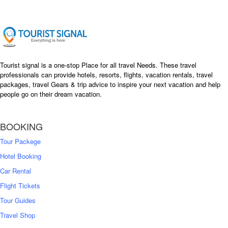
i
c
c
e
e
i
w
s
a
:
s
৳
Tourist signal is a one-stop Place for all travel Needs. These travel
:
professionals can provide hotels, resorts, flights, vacation rentals, travel
৳
packages, travel Gears & trip advice to inspire your next vacation and help
1
people go on their dream vacation.
5
1
,
8
2
BOOKING
,
5
0
0
Tour Packege
0
0
Hotel Booking
Car Rental
Flight Tickets
Tour Guides
Travel Shop