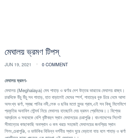
মেঘালয় ভ্রমণ টিপস্
JUN 19, 2021
0 COMMENT
মেঘালয় ভ্রমণ-
মেঘালয় (Meghalaya) মেঘ পাহাড় ও ঝর্ণার দেশ উত্তর ভারতের মেঘালয় রাজ্য।
চারদিকে উঁচু উঁচু সব পাহাড়, হাত বাড়ালেই মেঘের স্পর্শ, পাহাড়ের বুক চিরে নেমে আসা
অসংখ্য ঝর্ণা, স্বচ্ছ পানির নদী,লেক ও ছবির মতো সুন্দর গ্রাম,এই সব কিছু মিলেমিশে
প্রকৃতির অনাবিল সৌন্দর্য নিয়ে মেঘালয় হাতছানি দেয় ভ্রমন প্রেমিদের।। বিশ্বের
আর্দ্রতম ও সবথেকে বেশি বৃষ্টিবহুল স্থান মেঘালয়ের চেরাপুঞ্জি। বাংলাদেশের সিলেট
সীমান্তের কাছাকাছি অবস্থান ও কম খরচে সহজেই মেঘালয়ের জনপ্রিয় স্থান
শিলং,চেরাপুঞ্জি, ও ডাউকির বিভিন্ন দর্শনীয় স্থান ঘুরে বেড়ানো যায় বলে পাহাড় ও ঝর্ণা
প্রেমীদের কাছে পছন্দের এক জায়গা এই মেঘালয়।।