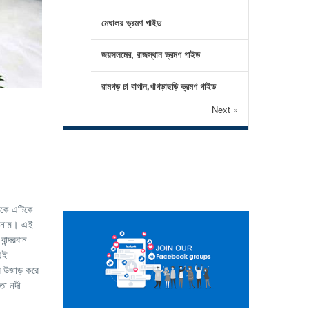
মেঘালয় ভ্রমণ গাইড
জয়সলমের, রাজস্থান ভ্রমণ গাইড
রামগড় চা বাগান,খাগড়াছড়ি ভ্রমণ গাইড
Next »
থেকে এটিকে
ার নাম। এই
ান্দরবান
 এই
বে উজাড় করে
তা নদী
।