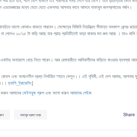
 খাল পার হতে হবে, পানি বেশি থাকলে এই পারাপারে সময় লেগে যায় বেশি। তবে দুঃচিন্তার কোন কা
 এডভেঞ্চারের মধ্যে যেতে যেতে একসময় আপনার কানে আসবে নাফাখুম জলপ্রপাতের গর্জন।
নচিতে ভালো কোথাও থাকতে পারবেন। সেক্ষেত্রে বিজিবি নিয়ন্ত্রিত সীমান্ত অবকাশ কেন্দ্র রয়ে
া পেলেও ২০/২৫ টা বাড়ি আছে যার প্রায় প্রতিটিতেই ভাড়া থাকার মত রুম আছে । তাও খালি 
একটায় অনায়াসে খেয়ে নিতে পারেন। আর রেমাক্রীতে আদিবাসীদের বাড়িতে খাওয়ার ব্যবস্থা আছ
পানির বোতল এবং অপচনশীল দ্রব্য নির্ধারিত স্হানে ফেলুন।। এই পৃথিবী, এই দেশ আমার, আপনার স
নার।।
হ্যাপি_ট্রাভেলিং
]
েন করুন আমাদের
ফেইসবুক গ্রুপ
এবং ফলো করুন
আমাদের পেইজ
Share
্রমণ
নাফাখুম ভ্রমণ তথ্য