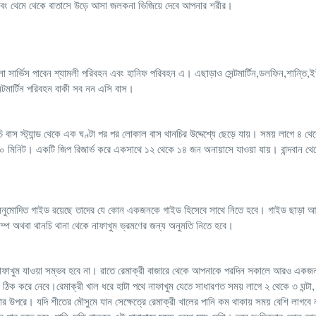
কে এবং থেমে থেকে বাতাসে উড়ে আসা জলকনা ভিজিয়ে দেবে আপনার শরীর।
লো সার্ভিস পাবেন শ্যামলী পরিবহন এবং হানিফ পরিবহন এ। এছাড়াও সেন্টমার্টিন,ডলফিন,শান্তি
ন্টমার্টিন পরিবহন বাকী সব নন এসি বাস।
চি বাস স্ট্যান্ড থেকে এক ঘণ্টা পর পর লোকাল বাস থানচির উদ্দেশ্যে ছেড়ে যায়। সময় লাগে ৪ থেক
া ৩০ মিনিট। একটি জিপ রিজার্ভ করে একসাথে ১২ থেকে ১৪ জন অনায়াসে যাওয়া যায়। বান্দবান থে
নুমোদিত গাইড রয়েছে তাদের যে কোন একজনকে গাইড হিসেবে সাথে নিতে হবে। গাইড ছাড়া 
ম্প অথবা থানচি থানা থেকে নাফাখুম ভ্রমণের জন্য অনুমতি নিতে হবে।
নাফাখুম যাওয়া সম্ভব হবে না। রাতে রেমাক্রী বাজারে থেকে আপনাকে পরদিন সকালে আরও একজন 
ঠিক করে নেবে।রেমাক্রী খাল ধরে হাটা পথে নাফাখুম যেতে সাধারণত সময় লাগে ২ থেকে ৩ ঘন্ট
র উপরে। যদি শীতের মৌসুমে যান সেক্ষেত্রে রেমাক্রী খালের পানি কম থাকায় সময় বেশি লাগব