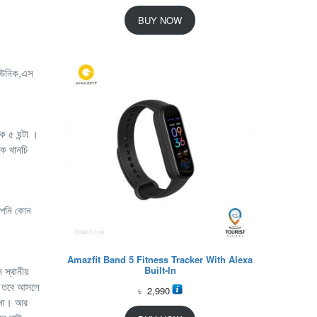
BUY NOW
,ইউনিক,এস
ে ৫ ঘন্টা ।
কে থানচি
আপনি কোন
Amazfit Band 5 Fitness Tracker With Alexa
Built-In
স্থানীয়
া, তবে আসলে
৳
2,990
ে না। আর