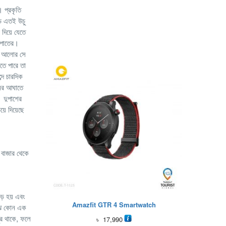
। প্রকৃতি
় এতই উচু
দিয়ে যেতে
্রপাতের।
সে আলোর সে
তে পারে তা
দে চারদিক
ানির আঘাতে
। দুপাশের
়ে দিয়েছে
 বাজার থেকে
ড় হয় এবং
Amazfit GTR 4 Smartwatch
াঝি কোন এক
ুর থাকে, ফলে
৳
17,990