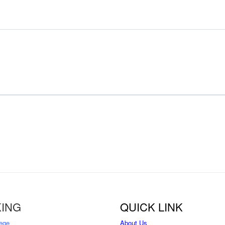
ING
QUICK LINK
ege
About Us