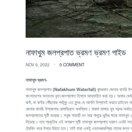
নাফাখুম জলপ্রপাত ভ্রমণ ভ্রমণ গাইড
NOV 6, 2022
0 COMMENT
নাফাখুম ভ্রমণ-
নাফাখুম জলপ্রপাত
(Nafakhum Waterfall)
বান্দরবান জেলার থানচি উ
বাংলাদেশের অন্যতম বৃহৎ জলপ্রপাত হিসাবে আখ্যায়িত করা হয়। আবার কেউ ক
ঝর্ণা
, বা ঝর্ণায় পৌঁছাবার পথটুকু এত সুন্দর যে আপনি বিশ্বাসই করতে চাইবে
জেলার থানছি উপজেলার রেমাক্রিতে অবস্থিত। মারমা ভাষায় খুম শব্দের অর্থহ
জলপ্রপাতের সৃষ্টি করেছে। সবুজ পাহাড়ী বন আর পাথুরে ভুমির মাঝে নাফাখুম এই
দিয়েছে। তবে প্রকৃতির এই অপরুপ সৃষ্টি নাফাখুম জলপ্রপাত ভ্রমণ এতটা 
ট্রেকিং করে উপরে উঠতে হবে। তাই যারা একটু এডভেঞ্চারপ্রিয় তাদের জন্য না