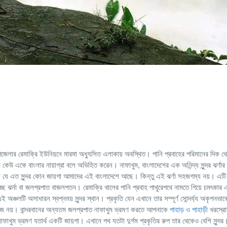
পজেলার রেমাক্রি ইউনিয়নে মারমা অধ্যুসিত এলাকায় অবস্থিত। পানি প্রবাহের পরিমানের দিক 
েউ একে বাংলার নায়াগ্রা বলে অভিহিত করেন। নাফাখুম, বাংলাদেশের এক অনিন্দ্য সুন্দর ঝর্ণ
ন না যে এত সুন্দর কোন জায়গা আমাদের এই বাংলাদেশে আছে। কিন্তু এই ঝর্ণা সহজগম্য নয়। এটি ব
চ্ছে ঝর্না বা জলপ্রপাত বাজলপতন। রেমাক্রি খালের পানি প্রবাহ পাথুরেপথে নামতে গিয়ে চমৎকার
 অঞ্চলটি অসাধারন স্বপ্নময় সুন্দর স্থান। প্রকৃতি যেন এখানে তার সম্পূর্ণ সোন্দর্য্য অকৃপনভা
সহজ নয়। বান্দরবানের অন্যতম জলপ্রপাত নাফাখুম ভ্রমণ করতে আপনাকে
পাহাড় ও পাহাড়ী
খরস্রো
ফাখুম ভ্রমণ যতার্থ একটি জায়গা। এখানে পথ যতটা দুর্গম প্রকৃতির রুপ তার থেকেও বেশি সুন্দর