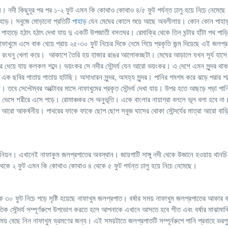
 হয়। নদী কিছুদূর পর পর ১-২ ফুট এমন কি কোথাও কোথাও ৪/৫ ফুট পর্যন্ত ঢালু হয়ে নিচে নেমেছে
াহাড়। সবুজে মোড়ানো প্রতিটি
পাহাড়
যেন মেঘের কোলে শুয়ে আছে অবলীলায়। কোন কোন পাহাড
হাড়ে হঠাৎ হঠাৎ দেখা যায় দু একটি উপজাতী বসতঘর। রেমাক্রি থেকে তিন ঘন্টার হাঁটা পথ পাড়ি 
নাফাখুমে এসে বাক খেয়ে প্রায় ২৫-৩০ ফুট নিচের দিকে নেমে গিয়ে প্রকৃতি জন্ম দিয়েছে এই জলপ
এখানে রংধনু খেলা করে। আকাশে তৈরি হয় হাজার রঙের আলোকচ্ছটা। মেঘের আড়ালে যখন সূর্য হা
 ধেয়ে যায় কলকল শব্দে। ভয়ংকর সে নদীর সৌন্দর্য যেন আরো ভয়ংকর। এ দেশে এমন সুন্দর থাক
ক ছবির পাতায় পাতায় হাটছি। অসাধারন সুন্দর, অসহ্য সুন্দর। পানির গমগম করে ঝড়ে পরার শব্
। তবে সেপ্টেম্বর অক্টোবর মাসে নাফাখুমের প্রকৃত সৌন্দর্য দেখা যায়। উপর হতে আছড়ে পড়া প
ভেসে ভেসে শরীরে এসে পড়ে। রোমাঞ্চকর সে অনুভূতি। একে বাংলার নায়াগ্রা বললে ভূল বলা হবে না
েছে আরো আকর্ষনীয়। পাথরের ফাকে ফাকে ছোপ ছোপ সবুজ ঘাসের থোকা সৌন্দর্যের মাত্রা আরো বাড়িয
উনিয়ন। এখানেই নাফাকুম জলপ্রপাতের অবস্থান। জায়গাটি সাঙ্গু নদী থেকে উজানে হওয়ায় থানচি
থেকে ২ ফুট এমন কি কোথাও কোথাও ৪ থেকে ৫ ফুট পর্যন্ত ঢালু হয়ে নিচে নেমেছে।
ে ৩০ ফুট নিচে পড়ে সৃষ্টি হয়েছে নাফাখুম জলপ্রপাত। বর্ষার সময় নাফাখুম জলপ্রপাতের আকার ব
াকৃতিক সৌন্দর্য সম্পূর্ণরুপে উপভোগ করতে হলে আপনাকে এখানে আসতে হবে শীত এবং বর্ষার মাঝাম
় বেছে নিন নাফাখুম ভ্রমণের জন্য। এই সময়টাতে জলপ্রপাতটি সম্পূর্নরুপে পানি প্রবাহে ভরপ