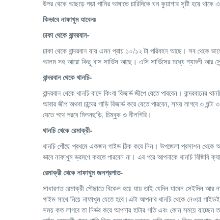
উপর থেকে আছড়ে পড়া পানির আঘাতে চারিদিকে ঘন কুয়াশার সৃষ্টি হয়ে থা
কিভাবে নাফাখুম যাবেনঃ
ঢাকা থেকে বান্দরবান-
ঢাকা থেকে বান্দরবান যায় এমন প্রায় ১০/১২ টা পরিবহন আছে। সব থেকে ভা
আলম সহ আরো কিছু বাস সার্ভিস আছে। এসি সার্ভিসের মধ্যে শ্যমলী আর সে
বান্দরবান থেকে থানচি-
বান্দরবান থেকে থানচি বাসে কিংবা রিজার্ভ জীপে যেতে পারবেন। বান্দরবানের থান
আবার জীপ অথবা চান্দের গাড়ি রিজার্ভ করে যেতে পারবেন, সময় লাগবে ৩ ঘন্ট
যেতে পথে পরবে মিলনছড়ি, চিম্বুক ও নীলগিরি।
থানচি থেকে রেমাক্রী-
থানচি পৌঁছে প্রথমে একজন গাইড ঠিক করে নিন। উপজেলা প্রসাশন থেকে অ
ভাবে নাফাখুম ভ্রমণে করতে পারবেন না। এর পরে আপনাকে থানচি বিজিবি ক্যা
রেমাক্রী থেকে নাফাখুম জলপ্রপাত-
সাধারণত রেমাক্রী পৌছাতে বিকেল হয়ে যায় তাই যেদিন যাবেন সেইদিন আর 
গাইড সাথে নিয়ে নাফাখুম যেতে হবে।এটা আপনার থানচি থেকে নেওয়া গাইডই 
সময় কত লাগবে তা নির্ভর করে আপনার হাটার গতি এবং কোন সময়ে যাচ্ছেন তা