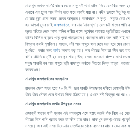
নাফাখুম দেখতে থানচি বাজার থেকে সাঙ্গু নদী পথে নৌকা দিয়ে রেমাক্রি যেতে
এখানে এত সুন্দর আর নির্মল হতে পারে ভাবাই যায় না। নদীর দুপাশে উচু উচু প
যে তার চূড়া ঢেকে আছে মেঘের আস্তরে। অসাধারন সে দৃশ্য। সবুজে ঘেরা সে পা
হয় আশ্চর্য সুন্দর সেই
জলপ্রপাতে
, যার নাম ’নাফাখুম’। রেমাক্রী খালের পানি 
দ্রুত গতিতে নেমে আসা পানির জলীয় বাষ্পে সূর্য্যের আলোয় প্রতিনিয়ত 
হাসির ঝিলিক ছড়িয়ে পড়ে পুরো পাহাড়তলে। খরস্রোত নদীর জল সাই সাই করে
বিশ্বাস করাই মুশকিল। পাহাড়, নদী আর পাথুরে খাল দেখে মনে হবে যেন কোন এ
মুখরিত। বর্ষার সময়
ঝর্না
র আকার বড় হয়। আর শীতের দিনে তা ক্ষীন হয়ে যায়
ঝর্নার চারিদিকে সৃষ্টি হয় ঘন কুয়াশার। উড়ে যাওয়া জলকনা বাষ্পের সাথে 
সবুজ পাহাড়ী বন আর পাথুরে ভুমি নাফাখুম ঝর্নাকে দিয়েছে ভিন্ন মাত্রা, কর
কয়েকগুন।
নাফাখুম
জলপ্রপাতের
অবস্থানঃ
বান্দরবন জেলা শহর হতে ৭৯ কি.মি. দুরে থানচি উপজেলার দক্ষিনে রেমাক্রী ই
ধীরে ধীরে নৌকা বেয়ে উপরের দিকে উঠতে হয়। এখানে নদী কিছুদূর পর পর ১ 
নাফাখুম জলপ্রপাত দেখার উপযুক্ত সময়ঃ
রেমাক্রী খালের পানি প্রবাহ এই নাফাখুমে এসে হঠাৎ করেই বাঁক নিয়ে ২৫ থেক
শীতের দিনে পানি প্রবাহ কমে তা ক্ষীন হয়ে যায়। নাফাখুম জলপ্রপাতের প্র
সময়ে। আর এই সময় বিবেচনায় সেপ্টেম্বর থেকে নভেম্বর মাসের কেন এক সময