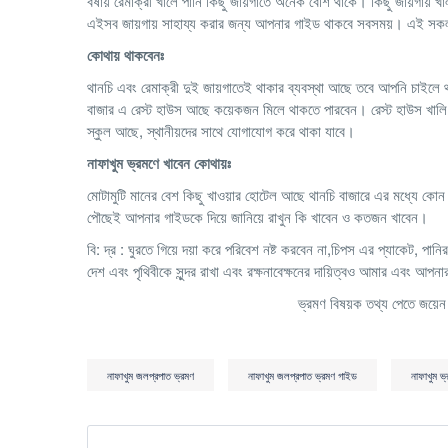
বর্ষায় রেমাক্রী খালে পানি কিছু জায়গাতে অনেক বেশি থাকে। কিছু জায়গায়
এইসব জায়গায় সাহায্য করার জন্য আপনার গাইড থাকবে সবসময়। এই সকল
কোথায় থাকবেনঃ
থানচি এবং রেমাক্রী ‍দুই জায়গাতেই থাকার ব্যবস্থা আছে তবে আপনি চাইলে থা
বাজার এ রেস্ট হাউস আছে কয়েকজন মিলে থাকতে পারবেন। রেস্ট হাউস খালি ন
স্কুল আছে, স্থানীয়দের সাথে যোগাযোগ করে থাকা যাবে।
নাফাখুম ভ্রমণে খাবেন কোথায়ঃ
মোটামুটি মানের বেশ কিছু খাওয়ার হোটেল আছে থানচি বাজারে এর মধ্যে কোন 
পৌছেই আপনার গাইডকে দিয়ে জানিয়ে রাখুন কি খাবেন ও কতজন খাবেন।
বি: দ্র : ঘুরতে গিয়ে দয়া করে পরিবেশ নষ্ট করবেন না,চিপস এর প্যাকেট, 
দেশ এবং পৃথিবীকে সুন্দর রাখা এবং রক্ষনাবেক্ষনের দায়িত্বও আমার এবং আপ
ভ্রমণ বিষয়ক তথ্য পেতে জয়
নাফাখুম জলপ্রপাত ভ্রমণ
নাফাখুম জলপ্রপাত ভ্রমণ গাইড
নাফাখুম ভ