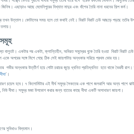
 সব জিনিষ। এছাড়াও আছে মেদেনিপুরের বিখ্যাত মাদুর এবং বাঁশের তৈরি নানা ধরনের শিল্প কর্ম।
 সমুদ্র তখন উত্তাল। কোটালের সময় হলে তো কথাই নেই। বিরাট বিরাট ঢেউ আছড়ে পড়ছে তটের
র তলায়।
থান সমূহ
শস্ত বালুতট। একটার পর একটা, ক্লান্তিহীন, অবিরত সমুদ্রের বুকে তৈরি হওয়া বিরাট বিরাট ঢে
শ একে অপরের সঙ্গে মিশে গেছে ঠিক সেই জায়গাটায় অন্ধকার সরিয়ে প্রথম ভোর হয়।
ের গভীর অন্ধকার উত্তীর্ণ হয়ে গোটা চরাচর জুড়ে ধ্বনিত প্রতিধ্বনিত হতে থাকে ভৈরবী রাগ। সূ
‘দীঘা
’।
ধারণ চয়েস হবে। ৭ কিলোমিটার এই দীর্ঘ সমুদ্র সৈকতের এক পাশে জলরাশি আর অন্য পাশে ঝা
ঘা, নিউ দীঘা। সমুদ্র মজা উপভোগ করার জন্য হাতের কাছে দীঘা একটি অসাধারণ জায়গা।
ের সুবিধাও বিদ্যমান।