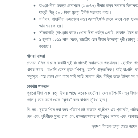
হাওড়া-দীঘা দুরন্ত এক্সপ্রেস (১২৮৪৭) দীঘার জন্য সবচেয়ে বিলাসবহ
যাত্রী পিছু ৫০০ টাকা মূল্যে টিকিট সরবরাহ করে।
শনিবার, পাহাড়ীয়া এক্সপ্রেস নতুন জলপাইগুড়ি থেকে আসে এবং হাওড়
আরামদায়ক হয়।
সাঁতরাগাছি (হাওড়ার কাছে) থেকে দীঘা পর্যন্ত একটি লোকাল ট্রেন 
১ জুলাই ২০১১ সাল থেকে, ভারতীয় রেল দীঘার উদ্দেশ্যে পুরী (ডাব
করেছে।
খাওয়া দাওয়া
ভোজন রসিক বাঙালি কথাটা দুই বাংলাতেই সমানভাবে প্রযোজ্য। হোটেলে পাবে
খাবার দাবার। বাঙালি যেমন ভ্রমণপিপাসু, তেমনি খাদ্যরসিক। তাই বাঙালি 
সমুদ্রের ধারে গেলে দেখা যাবে সারি সারি দোকান বেঁধে বিক্রি হচ্ছে টাটকা
কোথায় থাকবেন
পুরানো দীঘা এবং নতুন দীঘায় আছে অনেক হোটেল। রেল স্টেশনটি নতুন দীঘা
হোল। তবে আগে থেকে “বুকিং” করে রাখলে সুবিধা হবে।
বি: দ্র : ঘুরতে গিয়ে দয়া করে পরিবেশ নষ্ট করবেন না,চিপস এর প্যাকেট, 
দেশ এবং পৃথিবীকে সুন্দর রাখা এবং রক্ষনাবেক্ষনের দায়িত্বও আমার এবং আপন
ভ্রমণ বিষয়ক তথ্য পেতে জয়