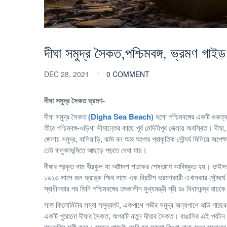
দীঘা সমুদ্র সৈকত,পশ্চিমবঙ্গ, ভ্রমণ গাইড
DEC 28, 2021
0 COMMENT
দীঘা সমুদ্র সৈকত ভ্রমণ-
দীঘা সমুদ্র সৈকত
(Digha Sea Beach)
হলো পশ্চিমবঙ্গের একটি গুরুত্ব
তীরে পশ্চিমবঙ্গ-ওড়িশা সীমান্তের কাছে পূর্ব মেদিনীপুর জেলায় অবস্থিত। দীঘা
জেলায় সমুদ্র, বালিয়াড়ি, ঝাউ বন আর আপার প্রাকৃতিক সৌন্দর্য মিলিয়ে অপে
ঢেউ বালুকাভূমিতে আছড়ে পড়তে দেখা যায়।
দীঘার প্রকৃত নাম বীরকুল যা অষ্টাদশ শতকের শেষভাগে আবিষ্কৃত হয়। ভাইসর
১৯২৩ সালে জন ফ্রাঙ্ক স্মিথ নামে এক ব্রিটিশ ভ্রমণকারী এখানকার সৌন্দর্যে ম
স্বাধীনতার পর তিনি পশ্চিমবঙ্গের তৎকালীন মুখ্যমন্ত্রী শ্রী ডঃ বিধানচন্দ্র রায
সাত কিলোমিটার লম্বা সমুদ্রতট, একপাশে গভীর সমুদ্র অন্যপাশে ঝাউ গাছের অগ
একটি পুরোনো দীঘার সৈকত, অপরটি নতুন দীঘার সৈকত। বাঙালির এই পর্যটন কেন্দ
অনুভূতির সৃষ্টি করে। সমুদ্র পাড়েই ফেরি হয় মুক্তা কিংবা নানা রঙের সমুদ