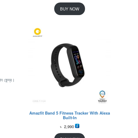
BUY NOW
পন কেন্দ্র।
Amazfit Band 5 Fitness Tracker With Alexa
Built-In
৳
2,990