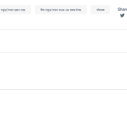
Sha
া সমুদ্র সৈকত ভ্রমণ তথ্য
দীঘা সমুদ্র সৈকত যাওয়া এবং থাকার উপায়
পশ্চিমবঙ্গ