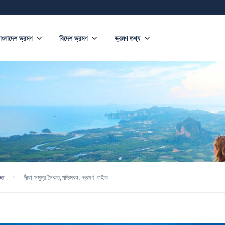
াংলাদেশ ভ্রমণ
বিদেশ ভ্রমণ
ভ্রমণ তথ্য
কত
দীঘা সমুদ্র সৈকত,পশ্চিমবঙ্গ, ভ্রমণ গাইড