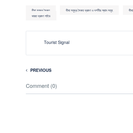
দীঘা সমুদ্র সৈকত
দীঘা সমুদ্র সৈকত ভ্রমণ ও দর্শনীয় স্থান সমূহ
দীঘ
ভারত ভ্রমণ গাইড
Tourist Signal
PREVIOUS
Comment (0)