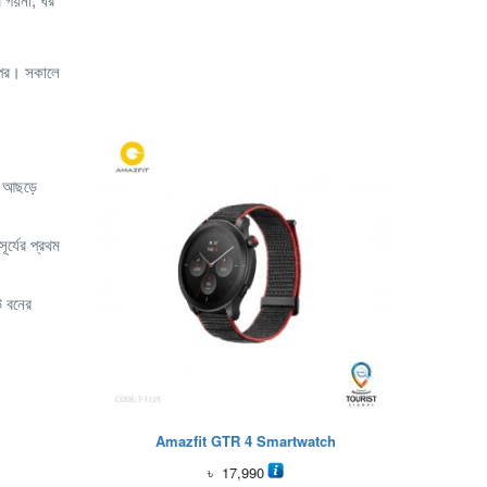
 উপর। সকালে
উ আছড়ে
র্যের প্রথম
উ বনের
Amazfit GTR 4 Smartwatch
৳
17,990