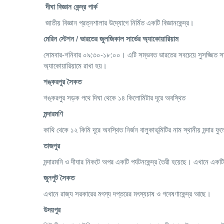
দীঘা
বিজ্ঞান
কেন্দ্র
পার্ক
জাতীয় বিজ্ঞান প্রত্নশালার উদ্যোগে নির্মিত একটি বিজ্ঞানকেন্দ্র।
মেরিন
স্টেশন
/
ভারতের
জুলজিকাল
সার্ভের
অ্যাকোয়ারিয়াম
সোমবার-শনিবার ০৯:৩০-১৮:০০। এটি সম্ভবত ভারতের সবচেয়ে সুসজ্জিত সামুদ
অ্যাকোয়ারিয়ামে রাখা হয়।
শঙ্করপুর
সৈকত
শঙ্করপুর সড়ক পথে দিঘা থেকে ১৪ কিলোমিটার দূরে অবস্থিত
মন্দারমণি
কাথি থেকে ১২ কিমি দূরে অবস্থিত নির্জন বালুকাভূমিটির নাম স্থানীয় মন্দার
তাজপুর
মন্দারমনি ও দীঘার নিকটে অপর একটি পর্যটনকেন্দ্র তৈরী হয়েছে। এখানে একট
জুনপুট
সৈকত
এখানে রাজ্য সরকারের মৎস্য দপ্তরের মৎস্যচাষ ও গবেষণাকেন্দ্র আছে।
উদয়পুর