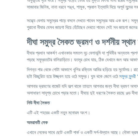
সাজাবার জিনিষ, নানা ধরনে শঙ্খ, শামুক, প্রবাল ইত্যাদি দিয়ে অপূর্ব সুন্দের
সন্ধ্যে বেলায় সমুদ্রের পাড়ে বসলে দেখতে পাবেন সমুদ্রের আর এক রূপ।
পুরানো দীঘার যেসব জায়গা দিয়ে হেঁটেছেন দেখতে পাবেন সেই সব জায়গা জলে
দীঘা সমুদ্র সৈকত ভ্রমণ ও দর্শনীয় স্
দীঘার প্রধান আকর্ষণ এখানকার সমতল দৃঢ় বেলাভূমি যা পৃথিবীর অন্যতম প্র
পড়ছে সমুদ্রতটের বালিয়াড়িতে। যতদূর চোখ যায়, ঠিক যেখানে জল আর আকা
দিগন্ত পার থেকে গোটা আকাশে খুশির রক্তিম আবির ছড়িয়ে হয় সূর্যোদয়। রাত
ছটা বিচ্ছুরিত হয়ে উজ্জ্বল হয়ে ওঠে সমুদ্র। ঘুম থকে জেগে ওঠে
সমুদ্র সুন্দরী 
আপনার ভ্রমণের বাজেট যদি অল্প থাকে তাহলে আপনার জন্য দীঘা ভ্রমণ অসা
অসাধারণ সাদৃশ্য চোখে পড়ার মতো। দীঘায় দুই ধরণের সৈকত রয়ছে ওল্ড দী
নিউ
দীঘা
সৈকত
এটি এই শহরের একটি নতুন মনোরম অংশ।
অমরাবতী
লেক
এখানে লেকের সাথে ছোট একটি পার্ক ও একটি সর্প-উদ্যান আছে। নৌকা ভ্রমণ