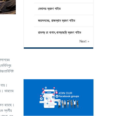
মেঘালয় ভ্রমণ গাইড
জয়সলমের, রাজস্থান ভ্রমণ গাইড
রামগড় চা বাগান,খাগড়াছড়ি ভ্রমণ গাইড
Next »
োপসাগরের
মেদিনিপুর
্চতাবিশিষ্ট
 যায়।
ায়। ভারতের
ৈকত রয়েছে।
 স্বর্গীয়
 গয়না, ঘর