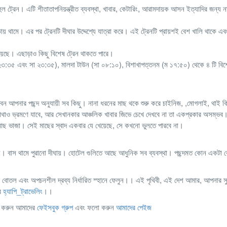
ুল ট্রেন। এটি শীতাতাপনিয়ন্ত্রীত ব্যবস্থা, খাবার, কেটারিং, আরামদায়ক আসন ইত্যাদির জন্য ন
ায় থামে। এর পর ট্রেনটি দীঘার উদ্দেশ্যে যাত্রা করে। এই ট্রেনটি প্রায়শই বেশ খালি থাকে এব
রয়েছে। এছাড়াও কিছু বিশেষ ট্রেন থাকতে পারে।
্লু ২৩:৩৫ এবং সা ২৩:৩৫), মালদা টাউন (সা ০৮:১০), বিশাখাপত্তনম (ম ১৭:৫০) থেকে ৪ টি বিশে
ন আপনার পছন্দ অনুযায়ী সব কিছু। নানা ধরনের মাছ থকে শুরু করে চাইনিজ, ,মোগলাই, থাই ক
কোথাও ভ্রমণে যাবে, আর সেখানকার আঞ্চলিক খাবার জিভে চেখে দেখবে না তা একপ্রকার অসম্ভব
 সব মাছ ভাজা। সেই মাছের স্বাদ একবার যে খেয়েছে, সে কখনো ভুলতে পারবে না।
য়। বাস থামে পুরানো দীঘায়। হোটেল গুলিতে আছে আধুনিক সব ব্যবস্থা। পছন্দমত কোন একটা 
পানির বোতল এবং অপচনশীল দ্রব্য নির্ধারিত স্হানে ফেলুন।। এই পৃথিবী, এই দেশ আমার, আপনার স
ার
হ্যাপি_ট্রাভেলিং
।।
েন করুন আমাদের
ফেইসবুক গ্রুপ
এবং ফলো করুন
আমাদের পেইজ