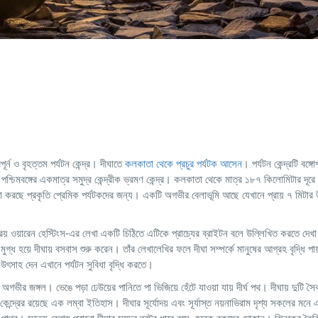
পূর্ন ও বৃহত্তম পর্যটন কেন্দ্র। দীঘাতে
কলকাতা থেকে প্রচুর পর্যটক আসেন
। পর্যটন কেন্দ্রটি বঙ্গ
, পশ্চিমবঙ্গের একমাত্র সমুদ্র কেন্দ্রীক ভ্রমণ কেন্দ্র। কলকাতা থেকে মাত্র ১৮৭ কিলোমিটার দূরে 
ক্ষা করছে প্রকৃতি প্রেমিক পর্যটকদের জন্য। একটি অগভীর বেলাভূমি আছে যেখানে প্রায় ৭ মিটার উচ
য় ওয়ারেন হেস্টিংস-এর লেখা একটি চিঠিতে এটিকে প্রাচ্যের ব্রাইটন বলে উল্লিখিত করতে দেখা
ুগ্ধ হয়ে দীঘায় বসবাস শুরু করেন। তাঁর লেখালেখির ফলে দীঘা সম্পর্কে মানুষের আগ্রহ বৃদ্ধি প
়কে উৎসাহ দেন এখানে পর্যটন সুবিধা বৃদ্ধি করতে।
ভীর জঙ্গল। ভেঙে পড়া ঢেউয়ের পানিতে পা ভিজিয়ে হেঁটে যাওয়া যায় দীর্ঘ পথ। দীঘায় দুটি স
্রের রয়েছে এক লম্বা ইতিহাস। দীঘার সূর্যোদয় এবং সূর্যাস্ত নয়নাভিরাম দৃশ্য সকলের মনে এক
্রের পাথর। সন্ধ্যে বেলায় পুরানো দীঘার সমুদ্র তটের ধারে বসে হরেক রকমের দোকান। ঝিনুকের তৈরি