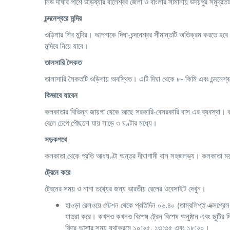
নিউ দীঘার পাশে উড়িষ্যার বালেশ্বর জেলা ও বাংলার সীমানায় উদয়পুর সমুদ্র
চন্দনেশ্বরে
মন্দির
ওড়িশার শিব মন্দির। আপনাকে দিঘা-চন্দনেশ্বর সীমান্তটি অতিক্রম করতে হ
মন্দিরে নিয়ে যাবে।
তালসারি
সৈকত
তালাসারি সৈকতটি ওড়িশায় অবস্থিত। এটি দিঘা থেকে ৮- কিমি এবং চন্দনেশ্ব
কিভাবে
যাবেন
কলকাতার বিভিন্ন জায়গা থেকে আছে সরকারি-বেসরকারি বাস এর ব্যবস্থা। বা
রেলে চেপে পৌছনো যায় সাড়ে ৩ ঘণ্টার মধ্যে।
সড়কপথে
কলকাতা থেকে প্রতি আধঘণ্টা অন্তর দীঘাগামী বাস সহজলভ্য। কলকাতা ময়দা
ট্রেনে
করে
ট্রেনের সময় ও নানা তথ্যের জন্য ভারতীয় রেলের ওবেসাইট দেখুন।
হাওড়া রেলওয়ে স্টেশন থেকে প্রতিদিন ০৬.৪০ (তাম্রলিপ্ত এক্সপ্রেস),
যাত্রা করে। কখনও কখনও বিশেষ ট্রেন বিশেষ অনুষ্ঠান এবং ছুটির দিন
ফিরে আসার সময় যথাক্রমে ১০:২৫, ১৩:৩৫ এবং ১৮:২০।