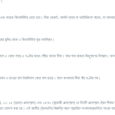
তট।
বে এবং কয়েক কিলোমিটার যেতে হবে। দিঘা থেকেই, আপনি ক্যাব বা অটোরিকশা পাবেন, যা আপনাকে
রের মন্দির থেকে ৩ কিলোমিটার দূরে অবস্থিত।
সে ৫ থেকে সাড়ে ৫ ঘণ্টার মধ্যে পৌঁছে যাবেন দীঘা। মাঝ পথে থাকবে কিছুক্ষণের বিশ্রাম। ক
ন ও হাওড়া বাস টারমিনাস থেকে বাস ছাড়ে। বাসে কলকাতা-দীঘা পাঁচ ঘণ্টার পথ।
 ১১: ১৫ (দুরন্ত এক্সপ্রেস) এবং ১৪:৪০ (কান্ডারী এক্সপ্রেস) য়ে তিনটি এক্সপ্রেস ট্রেন দীঘার উ
ে ঘোষণা করা হয়। এই জাতীয় ট্রেনগুলির বিজ্ঞপ্তি বহুল প্রচারিত সংবাদপত্রগুলিতে পাওয়া যায