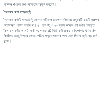
বিভিন্ন পাথরের রূপ পর্যটকদের আকৃষ্ট করবেই।
তৈলাফাং
ঝর্ণা
খাগড়াছড়ি
তৈলাফাং ঝর্ণাটি খাগড়াছড়ি জেলার মাটিরাঙ্গা উপজেলা সীমানার মধ্যবর্তী একটি গ্রামের
কাতালমনি পাড়ায় অবস্থিত। ৫০ ফুট উঁচু ও ২০ ফুটের অধিক এই ঝর্ণার বিস্তৃতি।
তৈলাফাং ঝর্ণার পাশেই ছোট-বড় আরও ২টি ঝিরি-ঝর্ণা রয়েছে। তৈলাফাং ঝর্ণার ঠিক
বিপরীতে একটু উপরের রাস্তা পেরিয়ে পাথুরে জঙ্গলের শেষে দেখা মিলবে ছোট-বড় ঝর্ণা
দুটির।