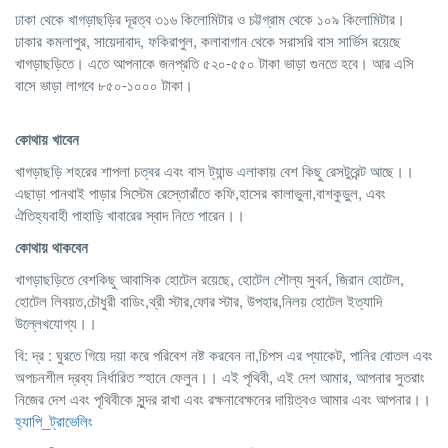
ঢাকা থেকে খাগড়াছড়ির দূরত্ব ৩১৬ কিলোমিটার ও চট্টগ্রাম থেকে ১০৯ কিলোমিটার।
ঢাকার কমলাপুর, সায়েদাবাদ, ফকিরাপুল, কলাবাগান থেকে সরাসরি বাস সার্ভিস রয়েছে
খাগড়াছড়িতে। এতে আপনাকে জনপ্রতি ৫২০-৫৫০ টাকা ভাড়া গুনতে হবে। আর এসি
বাসে ভাড়া লাগবে ৮৫০-১০০০ টাকা।
কোথায় খাবেন
খাগড়াছড়ি শহরের শাপলা চত্বর এবং বাস ট্যান্ড এলাকায় বেশ কিছু রেসটুরেন্ট আছে।।
এছাড়া পানথাই পাড়ার সিস্টেম রেস্তোরাঁতে কফি,হাসের কালাভুনা,বাশকুড়ুল, এবং
ঐতিহ্যবাহী পাহাড়ি খাবারের স্বাদ নিতে পারেন।।
কোথায়
থাকবেন
খাগড়াছড়িতে বেশকিছু আবাসিক হোটেল রয়েছে, হোটেল শৌল্য সুবর্ন, জিরান হোটেল,
হোটেল লিবয়ত,চৌধুরী বাডিং,থ্রী স্টার,ফোর স্টার, উপহার,নিলয় হোটেল ইত্যাদি
উল্লেখযোগ্য।।
বি: দ্র : ঘুরতে গিয়ে দয়া করে পরিবেশ নষ্ট করবেন না,চিপস এর প্যাকেট, পানির বোতল এবং
অপচনশীল দ্রব্য নির্ধারিত স্হানে ফেলুন।। এই পৃথিবী, এই দেশ আমার, আপনার সুতরাং
নিজের দেশ এবং পৃথিবীকে সুন্দর রাখা এবং রক্ষনাবেক্ষনের দায়িত্বও আমার এবং আপনার।।
হ্যাপি_ট্রাভেলিং