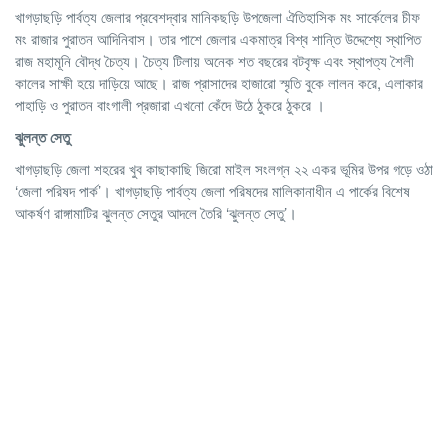
খাগড়াছড়ি পার্বত্য জেলার প্রবেশদ্বার মানিকছড়ি উপজেলা ঐতিহাসিক মং সার্কেলের চীফ
মং রাজার পুরাতন আদিনিবাস। তার পাশে জেলার একমাত্র বিশ্ব শান্তি উদ্দেশ্যে স্থাপিত
রাজ মহামূনি বৌদ্ধ চৈত্য। চৈত্য টিলায় অনেক শত বছরের বটবৃক্ষ এবং স্থাপত্য শৈলী
কালের সাক্ষী হয়ে দাড়িয়ে আছে। রাজ প্রাসাদের হাজারো স্মৃতি বুকে লালন করে, এলাকার
পাহাড়ি ও পুরাতন বাংগালী প্রজারা এখনো কেঁদে উঠে ঠুকরে ঠুকরে ।
ঝুলন্ত
সেতু
খাগড়াছড়ি জেলা শহরের খুব কাছাকাছি জিরো মাইল সংলগ্ন ২২ একর ভূমির উপর গড়ে ওঠা
‘জেলা পরিষদ পার্ক’। খাগড়াছড়ি পার্বত্য জেলা পরিষদের মালিকানাধীন এ পার্কের বিশেষ
আকর্ষণ রাঙ্গামাটির ঝুলন্ত সেতুর আদলে তৈরি ‘ঝুলন্ত সেতু’।