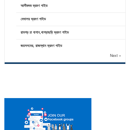
আলীকদম ভ্রমণ গাইড
মেঘালয় ভ্রমণ গাইড
রামগড় চা বাগান,খাগড়াছড়ি ভ্রমণ গাইড
জয়সলমের, রাজস্থান ভ্রমণ গাইড
Next »