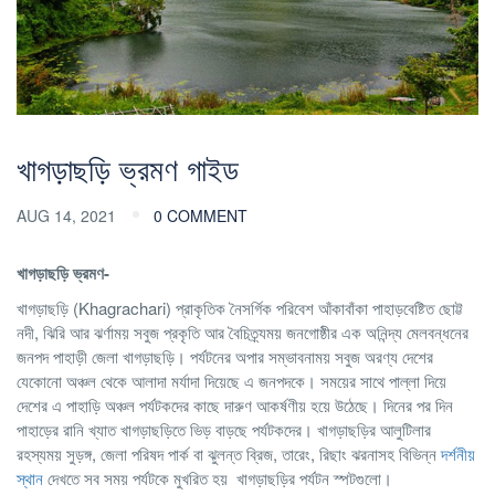
খাগড়াছড়ি ভ্রমণ গাইড
AUG 14, 2021
0 COMMENT
খাগড়াছড়ি ভ্রমণ-
খাগড়াছড়ি
(Khagrachari) প্রাকৃতিক নৈসর্গিক পরিবেশ আঁকাবাঁকা পাহাড়বেষ্টিত ছোট্ট
নদী, ঝিরি আর ঝর্ণাময় সবুজ প্রকৃতি আর বৈচিত্র্যময় জনগোষ্ঠীর এক অনিন্দ্য মেলবন্ধনের
জনপদ পাহাড়ী জেলা খাগড়াছড়ি। পর্যটনের অপার সম্ভাবনাময় সবুজ অরণ্য দেশের
যেকোনো অঞ্চল থেকে আলাদা মর্যাদা দিয়েছে এ জনপদকে। সময়ের সাথে পাল্লা দিয়ে
দেশের এ পাহাড়ি অঞ্চল পর্যটকদের কাছে দারুণ আকর্ষণীয় হয়ে উঠেছে। দিনের পর দিন
পাহাড়ের রানি খ্যাত খাগড়াছড়িতে ভিড় বাড়ছে পর্যটকদের। খাগড়াছড়ির আলুটিলার
রহস্যময় সুড়ঙ্গ, জেলা পরিষদ পার্ক বা ঝুলন্ত ব্রিজ, তারেং, রিছাং ঝরনাসহ বিভিন্ন
দর্শনীয়
স্থান
দেখতে সব সময় পর্যটকে মুখরিত হয় খাগড়াছড়ির পর্যটন স্পটগুলো।