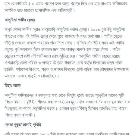
হবে যে কাউকেই। এ গুহায় প্রবেশ করে অন্য প্রান্ত দিয়ে বের হয়ে যাওয়ার অভিজ্ঞতায়
আপনিও হতে পারবেন দুঃসাহসিক এক অভিযাত্রী।
আলুটিলা
পর্যটন
কেন্দ্র
অপূর্ব সৌন্দর্য দর্শনীয় স্থান খাগড়াছড়ি আলুটিলা পর্যটন কেন্দ্র। ১০০০ ফুট উঁচু আলুটিলা
পাহাড়ের ওপর এই পর্যটন কেন্দ্র থেকে পুরো খাগড়াছড়ি শহর দেখা যায়। পর্যটন কেন্দ্রে
দাঁড়িয়ে দেখবেন আকাশ পাহাড়ের গায়ে মিশে গেছে। পূর্ণিমার চাঁদ উঠার সময় এই পর্যটন
কেন্দ্রে পূর্ব আকাশের দিকে তাকালে মনে হবে পাহাড় থেকেই জন্ম হচ্ছে চাঁদের। পর্যটন
কেন্দ্রের পাশে চেঙ্গী নদী পর্যটকদের চোখ জুড়িয়ে দেয়। আলুটিলা পর্যটন কেন্দ্রে রয়েছে
খাগড়াছড়ি জেলা পরিষদ ও পার্বত্য চট্টগ্রাম উন্নয়ন বোর্ড কর্তৃক বিশ্রামের জন্য পাকা
ছাউনি, পর্যবেক্ষণ টাওয়ার, সড়ক ও জনপথ বিভাগের রেস্ট হাউজ আর বৌদ্ধদের উপাসনালয়
আলোক নবগ্রহ ধাতু চৈত বৌদ্ধবিহার।
রিছাং
ঝরনা
আলুটিলা পর্যটনকেন্দ্র ও রহস্যময় গুহা থেকে কিছুটা দূরেই রয়েছে প্রকৃতির আরেক সৃষ্টি
‘রিছাং ঝরনা’। বৃষ্টিহীন শীতের সকালে পাহাড়ের চূড়া থেকে স্বচ্ছ পানির অব্যাহত ঝরনাধারা
নিঃসন্দেহে আপনাকে আন্দোলিত করবে। একজন ভ্রমণপিপাসু হিসেবে আপনিও হতে পারেন
‘রিছাং ঝরনা’র সাক্ষী।
দেবতা
পুকুর
/
মাতাই
পুখিরি
এটি সমুদ্রপৃষ্ঠ হতে প্রায় ১০০০ ফিট উপরে পাহাড়ের চুড়ার মধ্যে অবস্থিত একটি পুকুর যা