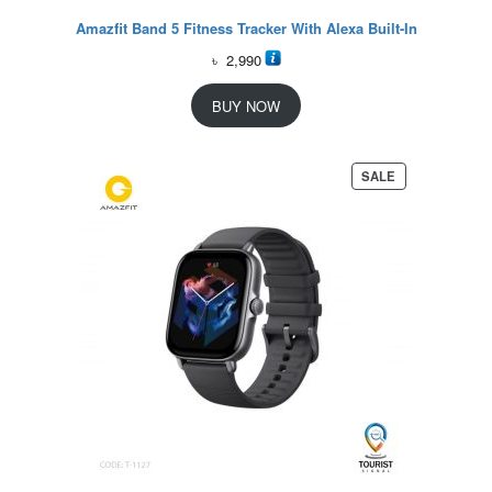
Amazfit Band 5 Fitness Tracker With Alexa Built-In
৳
2,990
BUY NOW
P
SALE
R
O
D
U
C
T
O
N
S
A
L
E