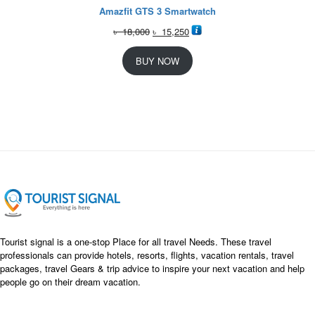
Amazfit GTS 3 Smartwatch
O
C
৳
18,000
৳
15,250
r
u
i
r
BUY NOW
g
r
i
e
n
n
a
t
l
p
p
r
r
i
i
c
c
e
e
i
w
s
a
:
s
৳
Tourist signal is a one-stop Place for all travel Needs. These travel
:
professionals can provide hotels, resorts, flights, vacation rentals, travel
৳
packages, travel Gears & trip advice to inspire your next vacation and help
1
people go on their dream vacation.
5
1
,
8
2