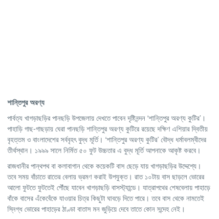
শান্তিপুর
অরণ্য
পার্বত্য খাগড়াছড়ির পানছড়ি উপজেলায় দেখতে পাবেন দৃষ্টিনন্দন ‘শান্তিপুর অরণ্য কুটির’।
পাহাড়ি গাছ-গাছড়ায় ঘেরা পানছড়ি শান্তিপুর অরণ্য কুটিরে রয়েছে দক্ষিণ এশিয়ার দ্বিতীয়
বৃহত্তম ও বাংলাদেশের সর্ববৃহৎ বুদ্ধ মূর্তি। ‘শান্তিপুর অরণ্য কুটির’ বৌদ্ধ ধর্মাবলম্বীদের
তীর্থস্থান। ১৯৯৯ সালে নির্মিত ৫০ ফুট উচ্চতার এ বুদ্ধ মূর্তি আপনাকে আকৃষ্ট করবে।
রাজধানীর পান্থপথ বা কলাবাগান থেকে কয়েকটি বাস ছেড়ে যায় খাগড়াছড়ির উদ্দেশ্যে।
তবে সময় বাঁচাতে রাতের বেলায় ভ্রমণ করাই উপযুক্ত। রাত ১০টায় বাস ছাড়লে ভোরের
আলো ফুটতে ফুটতেই পৌঁছে যাবেন খাগড়াছড়ি বাসস্ট্যান্ডে। যাত্রাপথের শেষবেলায় পাহাড়ে
বাঁকে বাসের এঁকেবেঁকে যাওয়ার চিত্র কিছুটা ঘাবড়ে দিতে পারে। তবে বাস থেকে নামতেই
স্নিগ্ধ ভোরের পাহাড়ের ঠাণ্ডা বাতাস মন জুড়িয়ে দেবে তাতে কোন সন্দেহ নেই।