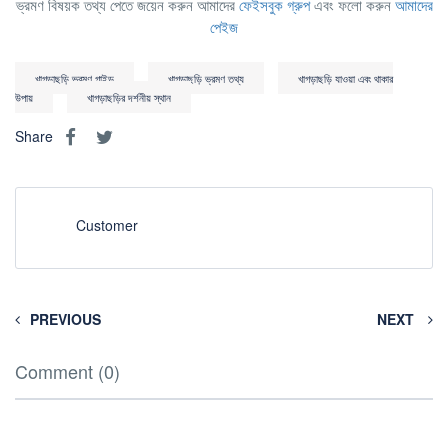
ভ্রমণ বিষয়ক তথ্য পেতে জয়েন করুন আমাদের
ফেইসবুক গ্রুপ
এবং ফলো করুন
আমাদের
পেইজ
খাগড়াছড়ি ভ্রমণ গাইড
খাগড়াছড়ি ভ্রমণ তথ্য
খাগড়াছড়ি যাওয়া এবং থাকার
উপায়
খাগড়াছড়ির দর্শনীয় স্থান
Share
Customer
PREVIOUS
NEXT
Comment (0)