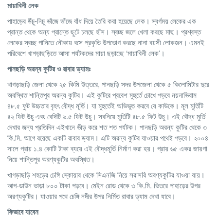
মায়াবিনী
লেক
পাহাড়ের উঁচু-নিচু ভাঁজে ভাঁজে বাঁধ দিয়ে তৈরি করা হয়েছে লেক। স্বর্গময় লেকের এক
প্রান্ত থেকে অন্য প্রান্তে ছুটে চলছে হাঁস। স্বচ্ছ জলে খেলা করছে মাছ। প্রশ্বস্ত
লেকের স্বচ্ছ পানিতে নৌকায় বসে প্রকৃতি উপভোগ করছে নানা বয়সী লোকজন। এমনই
পরিবেশে খাগড়াছড়িতে আসা পর্যটকদের মায়া ছড়াচ্ছে ‘মায়াবিনী লেক’।
পানছড়ি
অরন্য
কুটির
ও
রাবার
ড্যামঃ
খাগড়াছড়ি জেলা থেকে ২৫ কিমি উত্তরে, পানছড়ি সদর উপজেলা থেকে ৫ কিলোমিটার দুরে
অবস্থিত শান্তিপুর অরন্য কুটির। এই কুটিরে প্রবেশ মুহুর্তে চোখে পড়বে নয়নাভিরাম
৪৮.৫ ফুট উচ্চতার বৃহৎ বৌদ্ধ মূর্তি। যা মুহুর্তেই অভিভুত করবে যে কাউকে। মূল মূর্তিটি
৪২ ফিট উচু এবং বেদিটি ৬.৫ ফিট উচু। সবনিয়ে মূর্তিটি ৪৮.৫ ফিট উচু। এই বৌদ্ধ মুর্তি
দেখার জন্য প্রতিদিন এইখানে ভীড় করে শত শত পর্যটক। পানছড়ি অরন্য কুটির থেকে ৩
কি.মি. আগে রয়েছে একটি রাবার ড্যাম। এটি অরন্য কুটির যাওয়ার পথেই পড়বে। ২০০৪
সালে প্রায় ১.৪ কোটি টাকা ব্যয়ে এই বৌদ্ধমূর্তি নির্মাণ করা হয়। প্রায় ৬৫ একর জায়গা
নিয়ে শান্তিপুর অরণ্যকুটির অবস্থিত।
খাগড়াছড়ি শহড়ের চেঙ্গি স্কোয়ার থেকে সিএনজি নিয়ে সরাসরি অরণ্যকুটির যাওয়া যায়।
আপ-ডাউন ভাড়া ৮০০ টাকা পড়বে। মেইন রোড থেকে ৩ কি.মি. ভিতরে পাহাড়ের উপর
অরণ্যকুটির। যাওয়ার পথে চেঙ্গি নদীর উপর নির্মিত রাবার ড্যাম দেখা যাবে।
কিভাবে
যাবেন