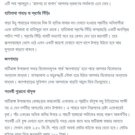
এটি সদা প্রস্তুত। ‘রামগড় চা বাগান’ আপনার ভ্রমণের সার্থকতা এনে দেবে।
হাতিমাথা
পাহাড়
বা
স্বর্গের
সিঁড়িঃ
খাড়া উচু পাহাড়ের সামনের দিক টা হাতির মাথার মত দেখতে হওয়ায় স্থানীয় অধিবাসীরা
একে হাতিমাথা বা হাতিমুড়া বলে ডাকে। হাতিমাথা স্বর্গের সিঁড়ি খাগড়াছড়ি একটি জনপ্রিয়
পর্যটন স্পট। স্বর্গের সিঁড়ি নামটি শুনলেই মনে হয় কেমন যেন হবে জয়গাটি। তবে
কল্পনারাজ্যে ভেসে ওঠে এমন একটি জায়গা যেখানে ধাপে ধাপে উপড়ে উঠতে হবে আর
মুগ্ধতা বাড়তে থাকবে।
জলপাহাড়
মাটিরাঙ্গা উপজেলা সদরে বিনোদনমূলক পার্ক ‘জলপাহাড়’ হতে পারে আপনার বিনোদনের
অন্যতম মাধ্যম। নাগরদোলা ও ময়ূরপঙ্খী নৌকা হয়ে উঠবে আপনার বিনোদনের অন্যতম
মাধ্যম। জলপাহাড়ের সুবিশাল লেক আপনাকে বাড়তি আনন্দ দিবে নিঃসন্দেহে।
শতবর্ষী
পুরোনো
বটবৃক্ষ
মাটিরাঙ্গা উপজেলার খেদাছড়ার কাছাকাছি এলাকায় এ প্রাচীন বটবৃক্ষ শুধু ইতিহাসের সাক্ষী
নয় এ যেন দর্শনীয় আশ্চর্যের কোন উপাদান। এ গাছের বয়স নিরূপনের চেষ্টা একেবারেই
বৃথা। পাঁচ একরের অধিক জমির উপরে এ গাছটি হাজারো পর্যটকের কাছে দারুণ আকর্ষণীয়।
শতবর্ষী এই বৃক্ষ দেখতে হলে খাগড়াছড়ি শহড় থেকে বাসে করে মাটিরাঙ্গা বাজার আসতে
হবে। সেখান থেকে ২.৫০ কি.মি. পায়ে হেটে অথবা মোটর বাইকে করে যেতে হবে। মোটর
বাইকে ভাড়া নিবে জনপ্রতি প্রায় ১০০ টাকা।