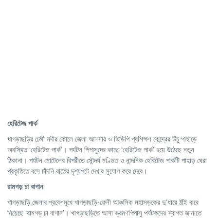
হেরিটেজ
পার্ক
খাগড়াছড়ির চেঙ্গী নদীর কোলে জেলা আনসার ও ভিডিপি প্রশিক্ষণ কেন্দ্রের উঁচু পাহাড়ে
অবস্থিত ‘হেরিটেজ পার্ক’। পর্যটন পিপাসুদের কাছে ‘হেরিটেজ পার্ক’ হয়ে উঠেছে নতুন
ঠিকানা। পর্যটন মোটেলের বিপরীতে সৌন্দর্য মণ্ডিত ও নান্দনিক হেরিটেজ পার্কটি পাহাড় ঘেরা
প্রকৃতিতে বসে চাঁদনি রাতের দৃশ্যপটে দেখার সুযোগ করে দেবে।
রামগড়
চা
বাগান
খাগড়াছড়ি জেলার প্রবেশমুখে খাগড়াছড়ি-ফেনী আঞ্চলিক মহাসড়কের দু’ধারে ঠাঁই করে
নিয়েছে ‘রামগড় চা বাগান’। খাগড়াছড়িতে আসা ভ্রমণপিপাসু পর্যটকদের স্বাগত জানাতে