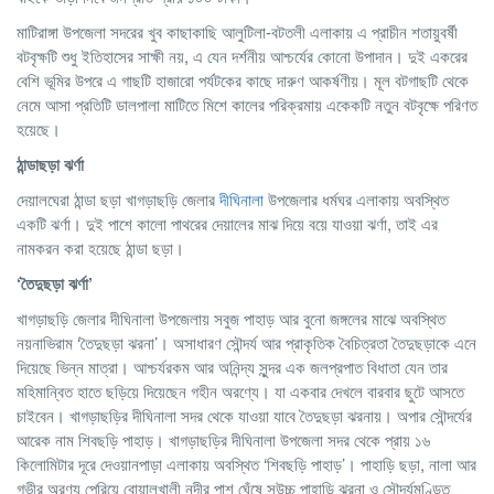
মাটিরাঙ্গা উপজেলা সদরের খুব কাছাকাছি আলুটিলা-বটতলী এলাকায় এ প্রাচীন শতায়ুবর্ষী
বটবৃক্ষটি শুধু ইতিহাসের সাক্ষী নয়, এ যেন দর্শনীয় আশ্চর্যের কোনো উপাদান। দুই একরের
বেশি ভূমির উপরে এ গাছটি হাজারো পর্যটকের কাছে দারুণ আকর্ষণীয়। মূল বটগাছটি থেকে
নেমে আসা প্রতিটি ডালপালা মাটিতে মিশে কালের পরিক্রমায় একেকটি নতুন বটবৃক্ষে পরিণত
হয়েছে।
ঠান্ডাছড়া
ঝর্ণা
দেয়ালঘেরা ঠান্ডা ছড়া খাগড়াছড়ি জেলার
দীঘিনালা
উপজেলার ধর্মঘর এলাকায় অবস্থিত
একটি ঝর্ণা। দুই পাশে কালো পাথরের দেয়ালের মাঝ দিয়ে বয়ে যাওয়া ঝর্ণা, তাই এর
নামকরন করা হয়েছে ঠান্ডা ছড়া।
‘
তৈদুছড়া
ঝর্ণা
’
খাগড়াছড়ি জেলার দীঘিনালা উপজেলায় সবুজ পাহাড় আর বুনো জঙ্গলের মাঝে অবস্থিত
নয়নাভিরাম ‘তৈদুছড়া ঝরনা’। অসাধারণ সৌন্দর্য আর প্রাকৃতিক বৈচিত্রতা তৈদুছড়াকে এনে
দিয়েছে ভিন্ন মাত্রা। আশ্চর্যরকম আর অনিন্দ্য সুন্দর এক জলপ্রপাত বিধাতা যেন তার
মহিমান্বিত হাতে ছড়িয়ে দিয়েছেন গহীন অরণ্যে। যা একবার দেখলে বারবার ছুটে আসতে
চাইবেন। খাগড়াছড়ির দীঘিনালা সদর থেকে যাওয়া যাবে তৈদুছড়া ঝরনায়। অপার সৌন্দর্যের
আরেক নাম শিবছড়ি পাহাড়। খাগড়াছড়ির দীঘিনালা উপজেলা সদর থেকে প্রায় ১৬
কিলোমিটার দূরে দেওয়ানপাড়া এলাকায় অবস্থিত ‘শিবছড়ি পাহাড়’। পাহাড়ি ছড়া, নালা আর
গভীর অরণ্য পেরিয়ে বোয়ালখালী নদীর পাশ ঘেঁষে সুউচ্চ পাহাড়ি ঝরনা ও সৌন্দর্যমণ্ডিত