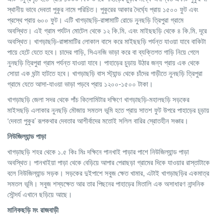
স্থানীয় ভাবে দেবতা পুকুর নামে পরিচিত। পুকুরের আকার দৈর্ঘ্যে প্রায় ১৫০০ ফুট এবং
প্রস্থে প্রায় ৬০০ ফুট। এটি খাগড়াছড়ি-রাঙ্গামাটি রোডে নুনছড়ি ত্রিপুরা গ্রামে
অবস্থিত। এই গ্রাম পর্যটন মোটেল থেকে ১২ কি.মি. এবং মাইছছড়ি থেকে ৪ কি.মি. দূরে
অবস্থিত। খাগড়াছড়ি-রাঙ্গামাটির লোকাল বাসে করে মাইছছড়ি পর্যন্ত যাওয়া যাবে বাকিটা
পায়ে হেটে যেতে হবে। চাদের গাড়ি, সিএনজি ভাড়া করে বা ব্যক্তিগত গাড়ি নিয়ে গেলে
নুনছড়ি ত্রিপুরা গ্রাম পর্যন্ত যাওয়া যাবে। পাহাড়ের চুড়ায় উঠার জন্য প্রায় এক থেকে
সোয়া এক ঘন্টা হাটতে হবে। খাগড়াছড়ি বাস স্ট্যান্ড থেকে চাঁদের গাড়ীতে নুনছড়ি ত্রিপুরা
গ্রামে যেতে আসা-যাওয়া ভাড়া পড়বে প্রায় ১২০০-১৫০০ টাকা।
খাগড়াছড়ি জেলা সদর থেকে পাঁচ কিলোমিটার দক্ষিণে খাগড়াছড়ি-মহালছড়ি সড়কের
মাইসছড়ি এলাকার নুনছড়ি মৌজায় সমতল ভূমি হতে প্রায় সাতশ ফুট উপরে পাহাড়ের চূড়ায়
‘দেবতা পুকুর’ রূপকথার দেবতার আশীর্বাদের মতোই সলিল বারির স্রোতহীন সঞ্চার।
নিউজিল্যান্ড
পাড়া
খাগড়াছড়ি শহর থেকে ১.৫ কিঃ মিঃ দক্ষিনে পানখাই পাড়ার পাশে নিউজিল্যান্ড পাড়া
অবস্থিত। পানখাইয়া পাড়া থেকে বেড়িয়ে আপার পেরাছড়া গ্রামের দিকে যাওয়ার রাস্তাটাকে
বলে নিউজিল্যান্ড সড়ক। সড়কের দুইপাশে সবুজ ক্ষেত খামার, এটাই খাগড়াছড়ির একমাত্র
সমতল ভূমি। সবুজ শস্যক্ষেত আর তার পিছনের পাহাড়ের মিতালি এক অসাধারণ নান্দনিক
সৌন্দর্য এখানে ছড়িয়ে আছে।
মানিকছড়ি
মং
রাজবাড়ী