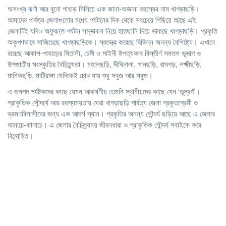
অসংখ্য
ঝর্ণা
আর বুনো পাহাড় মিলিয়ে এক জানা-অজানা রহস্যের নাম খাগড়াছড়ি।
আমাদের পার্বত্য জেলাগুলোর মধ্যে পর্যটনের দিক থেকে সবচেয়ে পিছিয়ে আছে এই
জেলাটিই যদিও অফুরন্ত পর্যটন সম্ভাবনা নিয়ে হাতছানি দিয়ে ডাকছে খাগড়াছড়ি। প্রকৃতি
অকৃপণভাবে সাজিয়েছে খাগড়াছড়িকে। স্বতন্ত্র করেছে বিভিন্ন অনন্য বৈশিষ্ট্যে। এখানে
রয়েছে আকাশ-পাহাড়ের মিতালী, চেঙ্গী ও মাইনী উপত্যকার বিস্তীর্ণ সমতল ভূভাগ ও
উপজাতীয় সংস্কৃতির বৈচিত্র্যতা। মহালছড়ি, দীঘিনালা, পানছড়ি, রামগড়, লক্ষ্মীছড়ি,
মানিকছড়ি, মাটিরাঙ্গা যেদিকেই চোখ যায় শুধু সবুজ আর সবুজ।
এ জনপদ পর্যটকদের কাছে যেমন আকর্ষণীয় তেমনি স্থানীয়দের কাছে যেন ‘ভূস্বর্গ’।
প্রাকৃতিক সৌন্দর্যে আর রহস্যময়তায় ঘেরা খাগড়াছড়ি পার্বত্য জেলা প্রকৃতপ্রেমী ও
ভ্রমণবিলাসীদের জন্য এক আদর্শ স্থান। প্রকৃতির অনন্য সৌন্দর্য ছড়িয়ে আছে এ জেলার
আনাচে-কানাচে। এ জেলার বৈচিত্র্যময় জীবনধারা ও প্রাকৃতিক সৌন্দর্য সবাইকে করে
বিমোহিত।