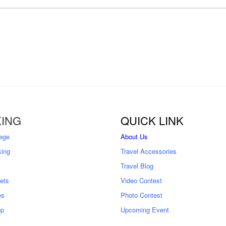
ING
QUICK LINK
ege
About Us
king
Travel Accessories
Travel Blog
kets
Video Contest
es
Photo Contest
op
Upcoming Event