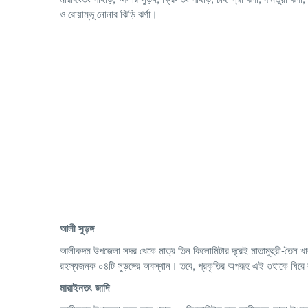
ও রোয়াম্ভূ নোনার ঝিড়ি ঝর্ণা।
আলী সুড়ঙ্গ
আলীকদম উপজেলা সদর থেকে মাত্র তিন কিলোমিটার দূরেই মাতামুহুরী-তৈন খাল ঘেঁষে
রহস্যজনক ০৪টি সুড়ঙ্গের অবস্থান। তবে, প্রকৃতির অপরূহ এই গুহাকে ঘির
মারাইনতং জাদি