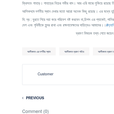
ক্রিসতং পাহাড়। পাহাড়ের নিচের গভীর খাদ। আর এরি মাঝে লুকিয়ে রয়েছে 
আলিকদমে দর্শনীয় স্থান দেখার মতো আরো অনেক কিছু রয়েছে। এর মধ্যে তুলি গার
বি: দ্র : ঘুরতে গিয়ে দয়া করে পরিবেশ নষ্ট করবেন না,চিপস এর প্যাকেট, 
দেশ এবং পৃথিবীকে সুন্দর রাখা এবং রক্ষনাবেক্ষনের দায়িত্বও আমাদের।।
#
হ্যা
ভ্রমণ বিষয়ক তথ্য পেতে জয়
আলীকদম এর দর্শনীয় স্থান
আলীকদম ভ্রমণ গাইড
আলীকদম ভ্রমণ ত
Customer
PREVIOUS
Comment (0)