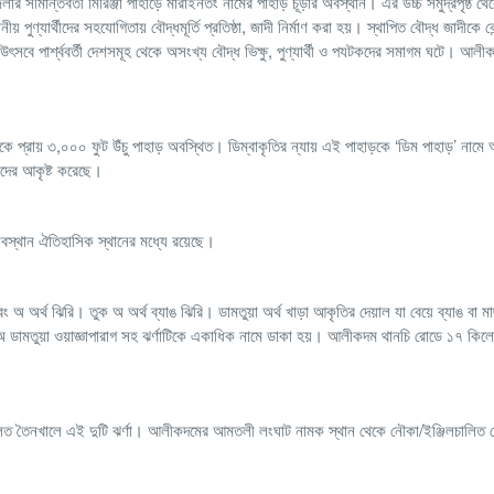
ন্তবর্তী মিরিঞ্জা পাহাড়ে মারাইনতং নামের পাহাড় চূড়ার অবস্থান। এর উচ্চ সমুদ্রপৃষ্ঠ থেকে
 পুণ্যার্থীদের সহযোগিতায় বৌদ্ধমূর্তি প্রতিষ্ঠা, জাদী নির্মাণ করা হয়। স্থাপিত বৌদ্ধ জাদীকে কে
উৎসবে পার্শ্ববর্তী দেশসমূহ থেকে অসংখ্য বৌদ্ধ ভিক্ষু, পুণ্যার্থী ও পযটকদের সমাগম ঘটে। আলী
কে প্রায় ৩,০০০ ফুট উঁচু পাহাড় অবস্থিত। ডিম্বাকৃতির ন্যায় এই পাহাড়কে ‘ডিম পাহাড়’ নাম
কদের আকৃষ্ট করেছে।
অবস্থান ঐতিহাসিক স্থানের মধ্যে রয়েছে।
ং অ অর্থ ঝিরি। তুক অ অর্থ ব্যাঙ ঝিরি। ডামতুয়া অর্থ খাড়া আকৃতির দেয়াল যা বেয়ে ব্যাঙ বা 
তুক অ ডামতুয়া ওয়াজ্ঞাপারাগ সহ ঝর্ণাটিকে একাধিক নামে ডাকা হয়। আলীকদম থানচি রোডে ১৭ কিল
ত তৈনখালে এই দুটি ঝর্ণা। আলীকদমের আমতলী লংঘাট নামক স্থান থেকে নৌকা/ইঞ্জিলচালিত বো