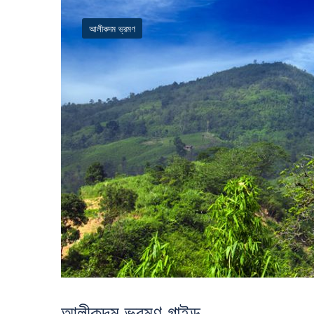
আলীকদম ভ্রমণ
আলীকদম ভ্রমণ গাইড