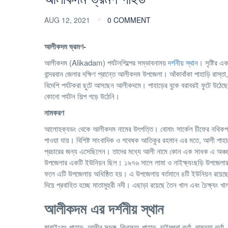
AUG 12, 2021
0 COMMENT
আলীকদম ভ্রমণ-
আলীকদম (Alikadam) পর্যটনশিল্পের সম্ভাবনাময়
দর্শনীয় স্থান
। সৃষ্টির এ
বান্দরবান জেলার দক্ষিণ প্রান্তে আলীকদম উপজেলা। আঁকাবাঁকা পাহাড়ি রাস্তা,
বিদেশি পর্যটকরা ছুটে আসছেন আলীকদমে। পাহাড়ের বুকে বরাবরই ফুটে উঠেছ
কোনো পর্যটন শিল্প গড়ে উঠেনি।
নামকরণ
আলোহক্যডং থেকে আলীকদম নামের উৎপত্তি। বোমাং সার্কেল চীফের নথিকপত্র
পাওয়া যায়। বিশিষ্ট সাংবাদিক ও গবেষক আতিকুর রহমান এর মতে, আলী প
প্রচারের জন্য এসেছিলেন। তাদের মধ্যে আলী নামে কোন এক সাধক এ অঞ্চলে
উপজেলার একটি ইউনিয়ন ছিল। ১৯৭৬ সালে লামা ও নাইক্ষ্যংছড়ি উপজেলার ক
ফলে এটি উপজেলায় অধিষ্ঠিত হয়। এ উপজেলায় বর্তমানে ৪টি ইউনিয়ন রয
দিয়ে প্রবাহিত হচ্ছে মাতামুহুরী নদী। এছাড়া রয়েছে তৈন খাল এবং চৈক্ষ্যং খ
আলীকদম এর দর্শনীয় স্থান
মারাইংতং পাহাড়, আলীর সুড়ঙ্গ, ক্রিসতং পাহাড়, চাইম্প্রা ঝর্ণা, দামতুয়া ঝর্ণা, 