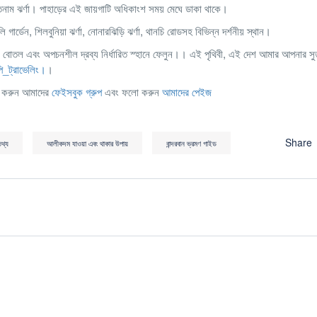
তিনাম ঝর্ণা। পাহাড়ের এই জায়গাটি অধিকাংশ সময় মেঘে ডাকা থাকে।
্ডেন, শিলবুনিয়া ঝর্ণা, নোনারঝিড়ি ঝর্ণা, থানচি রোডসহ বিভিন্ন দর্শনীয় স্থান।
পানির বোতল এবং অপচনশীল দ্রব্য নির্ধারিত স্হানে ফেলুন।। এই পৃথিবী, এই দেশ আমার আপনার সু
পি_ট্রাভেলিং।
।
েন করুন আমাদের
ফেইসবুক গ্রুপ
এবং ফলো করুন
আমাদের পেইজ
Share
থ্য
আলীকদম যাওয়া এবং থাকার উপায়
বান্দরবান ভ্রমণ গাইড