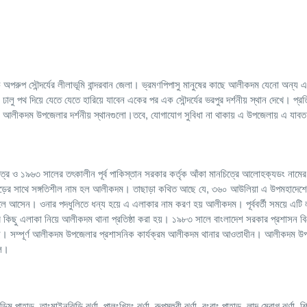
ক অপরুপ সৌন্দর্যের লীলাভূমি বান্দরবান জেলা। ভ্রমণপিপাসু মানুষের কাছে আলীকদম যেনো অন্য
 ঢালু পথ দিয়ে যেতে যেতে হারিয়ে যাবেন একের পর এক সৌন্দর্যের ভরপুর দর্শনীয় স্থান দেখে। প্
ে আলীকদম উপজেলার দর্শনীয় স্থানগুলো।তবে, যোগাযোগ সুবিধা না থাকায় এ উপজেলায় এ যাব
 ও ১৯৬৩ সালের তৎকালীন পূর্ব পাকিস্তান সরকার কর্তৃক আঁকা মানচিত্রে আলোহক্যডং নামের
াহাড়ের সাথে সঙ্গতিশীল নাম হল আলীকদম। তাছাড়া কথিত আছে যে, ৩৬০ আউলিয়া এ উপমহাদেশ
 আসেন। ওনার পদধুলিতে ধন্য হয়ে এ এলাকার নাম করণ হয় আলীকদম। পূর্ববর্তী সময়ে এটি 
িছু এলাকা নিয়ে আলীকদম থানা প্রতিষ্ঠা করা হয়। ১৯৮৩ সালে বাংলাদেশ সরকার প্রশাসন বিকে
়েছে। সম্পূর্ণ আলীকদম উপজেলার প্রশাসনিক কার্যক্রম আলীকদম থানার আওতাধীন। আলীকদম উ
াল।
ডিম পাহাড়, তাংমাইনঝিড়ি ঝর্ণা, পালংখিয়ং ঝর্ণা, রুপমুহুরী ঝর্ণা, রংরাং পাহাড়, লাদ মেরাগ ঝর্ণা, শিল