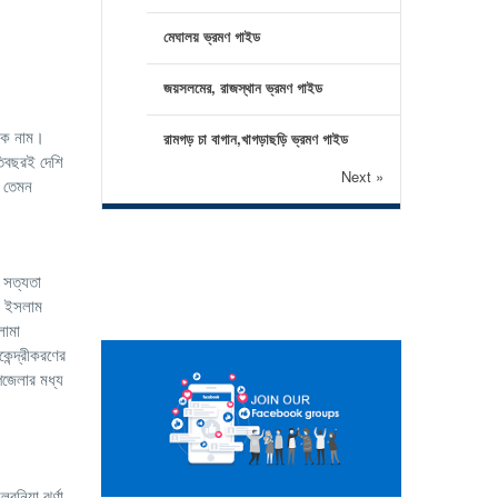
মেঘালয় ভ্রমণ গাইড
জয়সলমের, রাজস্থান ভ্রমণ গাইড
 এক নাম।
রামগড় চা বাগান,খাগড়াছড়ি ভ্রমণ গাইড
রতিবছরই দেশি
Next »
ত তেমন
 সত্যতা
ে ইসলাম
লামা
ন্দ্রীকরণের
পজেলার মধ্য
বুনিয়া ঝর্ণা