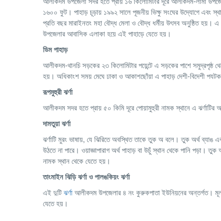
আলীকদম উপজেলা সদর হতে প্রায় ১৬ কিলোমিটার দূরে আলীকদম-লামা উপজেলার সীমা
১৬০০ ফুট। পাহাড় চূড়ায় ১৯৯২ সালে পূজনীয় ভিক্ষু সংঘের উদ্যোগে এবং স্থানীয়
প্রতি বছর মারাইনতং মহা বৌদ্ধ মেলা ও বৌদ্ধ ধর্মীয় উৎসব অনুষ্ঠিত হয়। এ 
উপজেলার আবাসিক এলাকা হয়ে এই পাহাড়ে যেতে হয়।
ডিম পাহাড়
আলীকদম-থানচি সড়কের ২৩ কিলোমিটার পয়েন্টে এ সড়কের পাশে সমুদ্রপৃষ্ঠ থে
হয়। অধিকাংশ সময় মেঘে ঢাকা ও আকাশছোঁয়া এ পাহাড় দেশী-বিদেশী পযট
রূপমুহুরী ঝর্ণা
আলীকদম সদর হতে প্রায় ৫০ কিমি দূরে পোয়ামুহুরী নামক স্থানে এ ঝর্ণাটির 
দামতুয়া ঝর্ণা
ঝর্ণাটি মুরং ভাষায়, যে ঝিরিতে অবস্থিত তাকে তুক অ বলে। তুক অর্থ ব্যাঙ এব
উঠতে না পারে। ওয়াজ্ঞাপারাগ অর্থ পাহাড় বা উচুঁ স্থান থেকে পানি পড়া। 
নামক স্থান থেকে যেতে হয়।
তাংমাইন ঝিড়ি ঝর্ণা ও পালঙকিয়ং ঝর্ণা
এই দুটি
ঝর্ণা
আলীকদম উপজেলার ৪ নং কুরুকপাতা ইউনিয়নের অন্তর্গত। মূল
যেতে হয়।