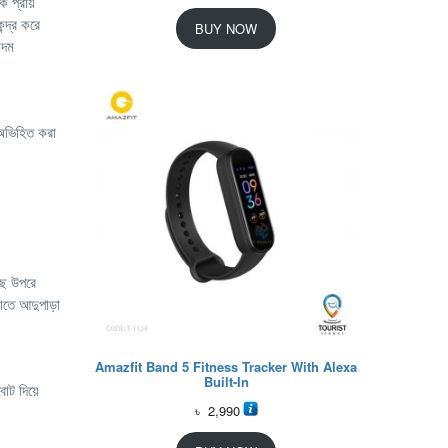
 প্রায়
ন্দ্র করে
BUY NOW
কদম
ে অভিহিত করা
মাছ উপরে
োতে আদুপাড়া
Amazfit Band 5 Fitness Tracker With Alexa
Built-In
ট দিয়ে
৳
2,990