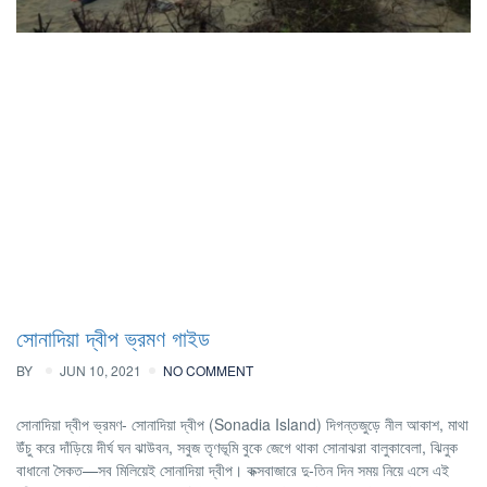
সোনাদিয়া দ্বীপ ভ্রমণ গাইড
BY
JUN 10, 2021
NO COMMENT
সোনাদিয়া দ্বীপ ভ্রমণ- সোনাদিয়া দ্বীপ (Sonadia Island) দিগন্তজুড়ে নীল আকাশ, মাথা
উঁচু করে দাঁড়িয়ে দীর্ঘ ঘন ঝাউবন, সবুজ তৃণভূমি বুকে জেগে থাকা সোনাঝরা বালুকাবেলা, ঝিনুক
বাধানো সৈকত—সব মিলিয়েই সোনাদিয়া দ্বীপ। কক্সবাজারে দু-তিন দিন সময় নিয়ে এসে এই