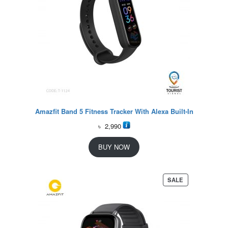
Amazfit Band 5 Fitness Tracker With Alexa Built-In
৳
2,990
BUY NOW
P
SALE
R
O
D
U
C