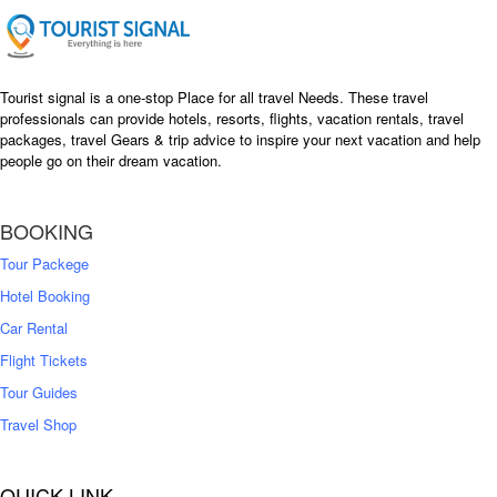
e
i
w
s
a
:
s
৳
Tourist signal is a one-stop Place for all travel Needs. These travel
:
professionals can provide hotels, resorts, flights, vacation rentals, travel
৳
packages, travel Gears & trip advice to inspire your next vacation and help
1
people go on their dream vacation.
5
1
,
8
2
BOOKING
,
5
0
0
Tour Packege
0
0
Hotel Booking
Car Rental
Flight Tickets
Tour Guides
Travel Shop
QUICK LINK