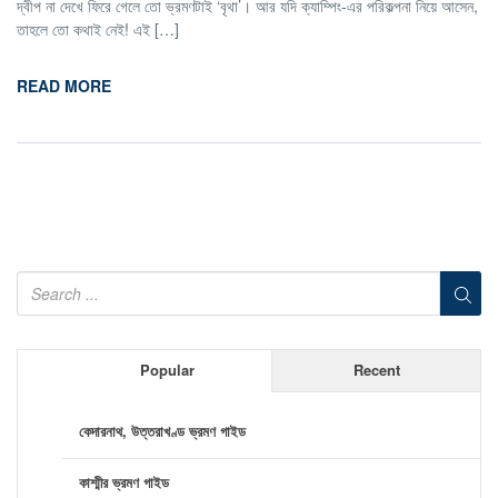
দ্বীপ না দেখে ফিরে গেলে তো ভ্রমণটাই ‘বৃথা’। আর যদি ক্যাম্পিং-এর পরিকল্পনা নিয়ে আসেন,
তাহলে তো কথাই নেই! এই […]
READ MORE
Popular
Recent
কেদারনাথ, উত্তরাখণ্ড ভ্রমণ গাইড
কাশ্মীর ভ্রমণ গাইড