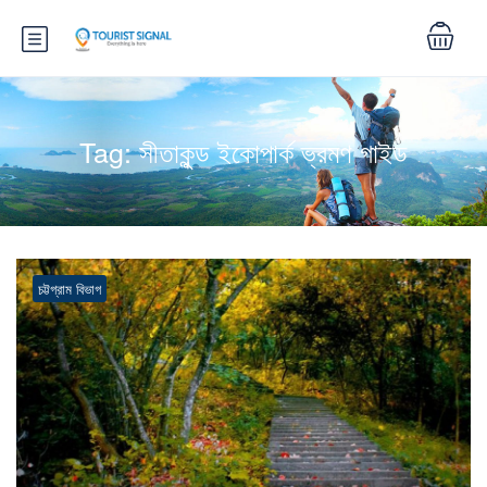
Tag:
সীতাকুন্ড ইকোপার্ক ভ্রমণ গাইড
চট্টগ্রাম বিভাগ