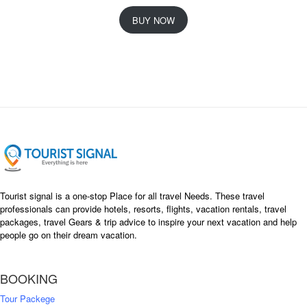
r
u
i
r
BUY NOW
g
r
i
e
n
n
a
t
l
p
p
r
r
i
i
c
c
e
e
i
w
s
a
:
s
৳
Tourist signal is a one-stop Place for all travel Needs. These travel
:
professionals can provide hotels, resorts, flights, vacation rentals, travel
৳
packages, travel Gears & trip advice to inspire your next vacation and help
1
people go on their dream vacation.
5
1
,
8
2
BOOKING
,
5
0
0
Tour Packege
0