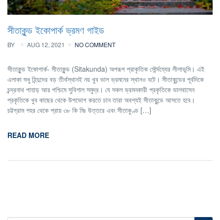
সীতাকুন্ড ইকোপার্ক ভ্রমণ গাইড
BY
AUG 12, 2021
NO COMMENT
সীতাকুন্ড ইকোপার্ক- সীতাকুন্ড (Sitakunda) অপরূপ প্রাকৃতিক সৌর্ন্দয্যের লীলাভূমি। এই
এলাকা শুধু হিন্দুদের বড় তীর্থস্থানই নয় খুব ভাল ভ্রমনের স্থানও বটে। সীতাকুন্ডের পূর্বদিকে
চন্দ্রনাথ পাহাড় আর পশ্চিমে সুবিশাল সমুদ্র। যে সকল ভ্রমনকারী প্রকৃতিকে ভালবাসেন
প্রকৃতিকে খুব কাছের থেকে উপভোগ করতে চান তারা অবশ্যই সীতাকুন্ডে আসতে হবে।
চট্টগ্রাম শহর থেকে প্রায় ৩৮ কি মিঃ উত্তরে এবং সীতাকুণ্ড […]
READ MORE