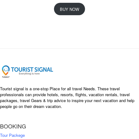
r
u
i
r
BUY NOW
g
r
i
e
n
n
a
t
l
p
p
r
r
i
i
c
c
e
e
i
w
s
a
:
s
৳
Tourist signal is a one-stop Place for all travel Needs. These travel
:
professionals can provide hotels, resorts, flights, vacation rentals, travel
৳
packages, travel Gears & trip advice to inspire your next vacation and help
1
people go on their dream vacation.
5
1
,
8
2
BOOKING
,
5
0
0
Tour Packege
0