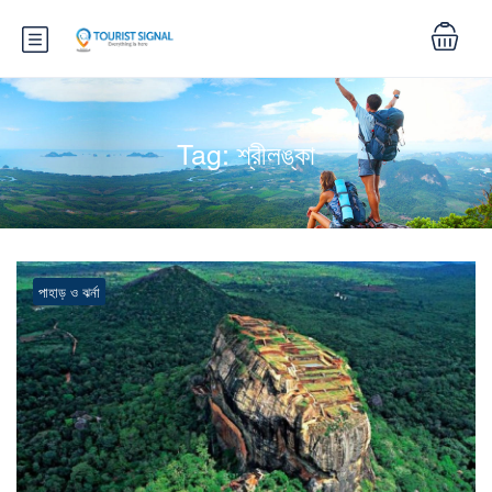
Tag:
শ্রীলঙ্কা
পাহাড় ও ঝর্না