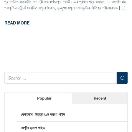
প্রশাসনিক রাজধানীর নাম শ্রী জয়াবর্ধেনেপুরা কোট্টে। এর প্রধান শহর কলম্বো।। নয়নাভিরাম
প্রাকৃতিক সৌন্দর্য সংবলিত সমুদ্র সৈকত, ভূ-দৃশ্য সমৃদ্ধ সাংস্কৃতিক ঐতিহ্য শ্রীলঙ্কাকে […]
READ MORE
Popular
Recent
কেদারনাথ, উত্তরাখণ্ড ভ্রমণ গাইড
কাশ্মীর ভ্রমণ গাইড