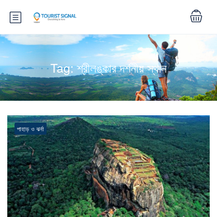
Tag:
শ্রীলঙ্কার দর্শনীয় স্থান
পাহাড় ও ঝর্না