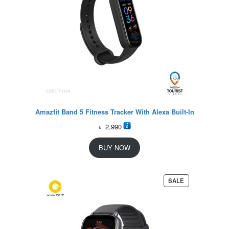
Amazfit Band 5 Fitness Tracker With Alexa Built-In
৳
2,990
BUY NOW
P
SALE
R
O
D
U
C