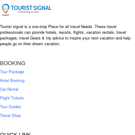
e
i
w
s
a
:
s
৳
Tourist signal is a one-stop Place for all travel Needs. These travel
:
professionals can provide hotels, resorts, flights, vacation rentals, travel
৳
packages, travel Gears & trip advice to inspire your next vacation and help
1
people go on their dream vacation.
5
1
,
8
2
BOOKING
,
5
0
0
Tour Packege
0
0
Hotel Booking
Car Rental
Flight Tickets
Tour Guides
Travel Shop
QUICK LINK