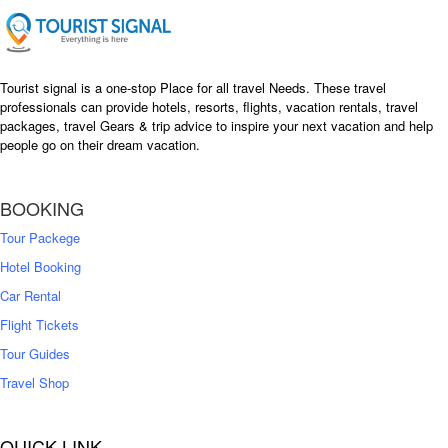
e
i
w
s
a
:
s
৳
Tourist signal is a one-stop Place for all travel Needs. These travel
:
professionals can provide hotels, resorts, flights, vacation rentals, travel
৳
packages, travel Gears & trip advice to inspire your next vacation and help
1
people go on their dream vacation.
5
1
,
8
2
BOOKING
,
5
0
0
Tour Packege
0
0
Hotel Booking
Car Rental
Flight Tickets
Tour Guides
Travel Shop
QUICK LINK