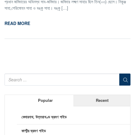
প্রধান জমিদারের অধিনস্থ সাব-জমিদার। জমিদার লক্ষ্মণ সাহার ছিল তিন(০৩) ছেলে। নিকুঞ্জ
সাহা,পেরিমোহন সাহা ও বঙ্কু সাহা। বঙ্কু […]
READ MORE
Popular
Recent
কেদারনাথ, উত্তরাখণ্ড ভ্রমণ গাইড
কাশ্মীর ভ্রমণ গাইড