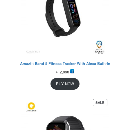
Amazfit Band 5 Fitness Tracker With Alexa Built-In
৳
2,990
BUY NOW
P
SALE
R
O
D
U
C