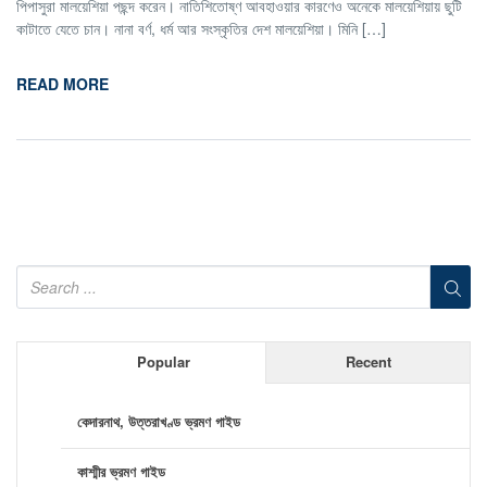
পিপাসুরা মালয়েশিয়া পছন্দ করেন। নাতিশিতোষ্ণ আবহাওয়ার কারণেও অনেকে মালয়েশিয়ায় ছুটি
কাটাতে যেতে চান। নানা বর্ণ, ধর্ম আর সংস্কৃতির দেশ মালয়েশিয়া। মিনি […]
READ MORE
Popular
Recent
কেদারনাথ, উত্তরাখণ্ড ভ্রমণ গাইড
কাশ্মীর ভ্রমণ গাইড