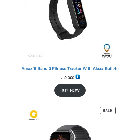
Amazfit Band 5 Fitness Tracker With Alexa Built-In
৳
2,990
BUY NOW
P
SALE
R
O
D
U
C