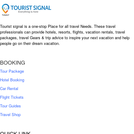
e
i
w
s
a
:
s
৳
Tourist signal is a one-stop Place for all travel Needs. These travel
:
professionals can provide hotels, resorts, flights, vacation rentals, travel
৳
packages, travel Gears & trip advice to inspire your next vacation and help
1
people go on their dream vacation.
5
1
,
8
2
BOOKING
,
5
0
0
Tour Packege
0
0
Hotel Booking
Car Rental
Flight Tickets
Tour Guides
Travel Shop
QUICK LINK