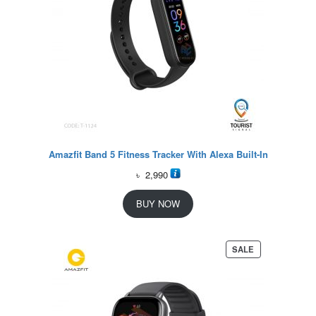
Amazfit Band 5 Fitness Tracker With Alexa Built-In
৳
2,990
BUY NOW
P
SALE
R
O
D
U
C