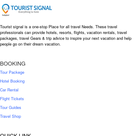
e
i
w
s
a
:
s
৳
Tourist signal is a one-stop Place for all travel Needs. These travel
:
professionals can provide hotels, resorts, flights, vacation rentals, travel
৳
packages, travel Gears & trip advice to inspire your next vacation and help
1
people go on their dream vacation.
5
1
,
8
2
BOOKING
,
5
0
0
Tour Packege
0
0
Hotel Booking
Car Rental
Flight Tickets
Tour Guides
Travel Shop
QUICK LINK