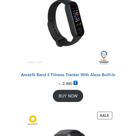
Amazfit Band 5 Fitness Tracker With Alexa Built-In
৳
2,990
BUY NOW
P
SALE
R
O
D
U