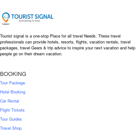
i
c
c
e
e
i
w
s
a
:
s
৳
Tourist signal is a one-stop Place for all travel Needs. These travel
:
professionals can provide hotels, resorts, flights, vacation rentals, travel
৳
packages, travel Gears & trip advice to inspire your next vacation and help
1
people go on their dream vacation.
5
1
,
8
2
BOOKING
,
5
0
0
Tour Packege
0
0
Hotel Booking
Car Rental
Flight Tickets
Tour Guides
Travel Shop