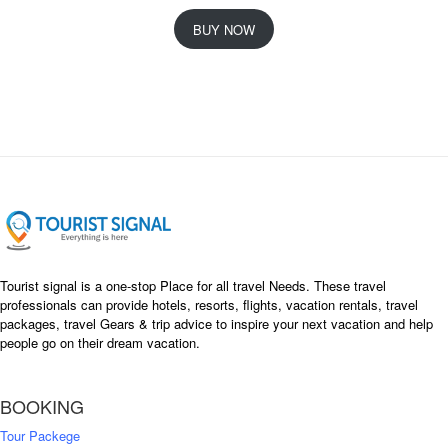
r
u
i
r
BUY NOW
g
r
i
e
n
n
a
t
l
p
p
r
r
i
i
c
c
e
e
i
w
s
a
:
s
৳
Tourist signal is a one-stop Place for all travel Needs. These travel
:
professionals can provide hotels, resorts, flights, vacation rentals, travel
৳
packages, travel Gears & trip advice to inspire your next vacation and help
1
people go on their dream vacation.
5
1
,
8
2
BOOKING
,
5
0
0
Tour Packege
0