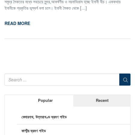
সমুদ্র সৈকতের মধ্যে সবচেয়ে সুন্দর,আকর্ষণীয় ও নয়নাভিরাম হচ্ছে ইনানী বীচ। এককথায়
ইনানীকে প্রকৃতির ভূস্বর্গ বলা চলে। ইনানী সৈকত থেকে […]
READ MORE
Popular
Recent
কেদারনাথ, উত্তরাখণ্ড ভ্রমণ গাইড
কাশ্মীর ভ্রমণ গাইড