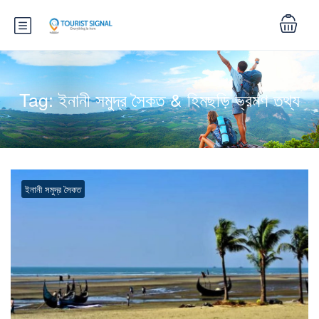
Tag:
ইনানী সমুদ্র সৈকত & হিমছড়ি ভ্রমণ তথ্য
ইনানী সমুদ্র সৈকত