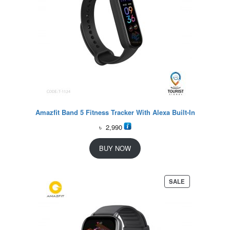
Amazfit Band 5 Fitness Tracker With Alexa Built-In
৳
2,990
BUY NOW
P
SALE
R
O
D
U
C