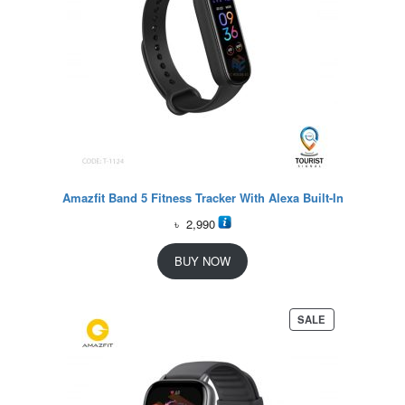
Amazfit Band 5 Fitness Tracker With Alexa Built-In
৳
2,990
BUY NOW
P
SALE
R
O
D
U
C