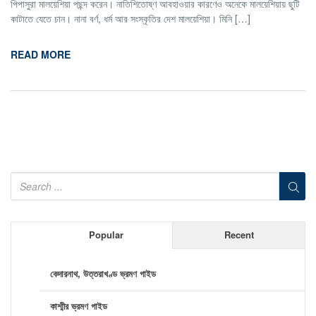
পিপাসুরা মালয়েশিয়া পছন্দ করেন। নাতিশিতোষ্ণ আবহাওয়ার কারণেও অনেকে মালয়েশিয়ায় ছুটি
কাটাতে যেতে চান। নানা বর্ণ, ধর্ম আর সংস্কৃতির দেশ মালয়েশিয়া। মিনি […]
READ MORE
Popular
Recent
কেদারনাথ, উত্তরাখণ্ড ভ্রমণ গাইড
কাশ্মীর ভ্রমণ গাইড