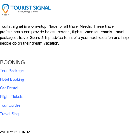
e
i
w
s
a
:
s
৳
Tourist signal is a one-stop Place for all travel Needs. These travel
:
professionals can provide hotels, resorts, flights, vacation rentals, travel
৳
packages, travel Gears & trip advice to inspire your next vacation and help
1
people go on their dream vacation.
5
1
,
8
2
BOOKING
,
5
0
0
Tour Packege
0
0
Hotel Booking
Car Rental
Flight Tickets
Tour Guides
Travel Shop
QUICK LINK