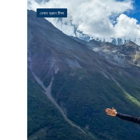
নেপাল ভ্রমণ টিপস