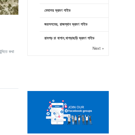
মেঘালয় ভ্রমণ গাইড
জয়সলমের, রাজস্থান ভ্রমণ গাইড
রামগড় চা বাগান,খাগড়াছড়ি ভ্রমণ গাইড
Next »
ন্দিতে কথা