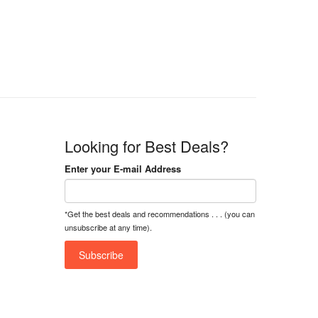
n
n
a
t
l
p
p
r
r
i
i
c
c
e
e
i
w
s
a
:
Looking for Best Deals?
s
৳
:
Enter your E-mail Address
৳
1
5
1
,
*Get the best deals and recommendations . . . (you can
8
2
unsubscribe at any time).
,
5
0
0
0
0