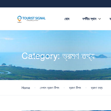
হোম
দর্শনীয় স্থান
ব
Category:
ভ্রমণ তথ্য
Home
নেপাল ভ্রমণ টিপস
ভ্রমণ টিপস
ভ্রমণ তথ্য