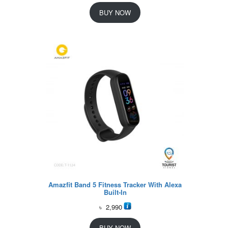
BUY NOW
Amazfit Band 5 Fitness Tracker With Alexa
Built-In
৳
2,990
BUY NOW