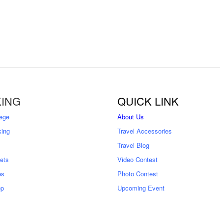
ING
QUICK LINK
ege
About Us
king
Travel Accessories
Travel Blog
kets
Video Contest
es
Photo Contest
op
Upcoming Event