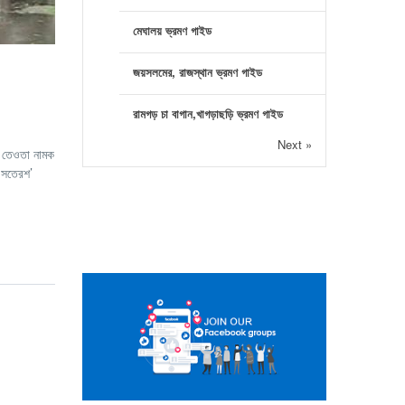
মেঘালয় ভ্রমণ গাইড
জয়সলমের, রাজস্থান ভ্রমণ গাইড
রামগড় চা বাগান,খাগড়াছড়ি ভ্রমণ গাইড
Next »
ার তেওতা নামক
, সতেরশ’