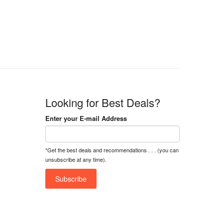
n
n
a
t
l
p
p
r
r
i
i
c
c
e
e
i
w
s
a
:
Looking for Best Deals?
s
৳
:
Enter your E-mail Address
৳
1
5
1
,
*Get the best deals and recommendations . . . (you can
8
2
unsubscribe at any time).
,
5
0
0
0
0