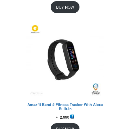
BUY NOW
Amazfit Band 5 Fitness Tracker With Alexa
Built-In
৳
2,990
BUY NOW