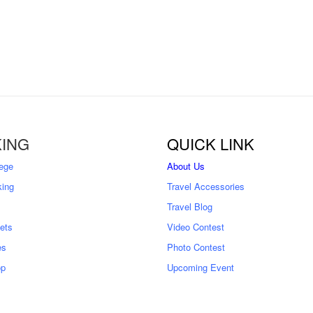
ING
QUICK LINK
ege
About Us
king
Travel Accessories
Travel Blog
kets
Video Contest
es
Photo Contest
op
Upcoming Event