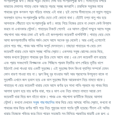
সংগ্রামপুঞ্জি ঝর্ণা। জিরো পয়েন্ট থেকেই দেখা যায় সংগ্রামপুঞ্জি ঝর্ণা। সীমান্তের ওপারে
ভারতের মেঘালয় পাহাড় থেকে আছড়ে পড়ছে স্বচ্ছ জলরাশি। চারদিকে সবুজের মাঝে
পাথরের বুকে কলকল শব্দে গড়িয়ে নামছে এই ধারা। দুই দেশের সীমান্তের নো ম্যান্স ল্যান্ডে
অবস্থান হলেও সংগ্রামপুঞ্জি ঝর্ণায় যেতে নেই কোনো বাধা। হেঁটেই তপ্ত বালু পার হয়ে
আপনাকে পৌঁছাতে হবে সংগ্রামপুঞ্জি ঝর্ণা। কাছে গিয়ে নিজের চোখে না দেখলে কেউ বিশ্বাস
করবে না এখানকার সৌন্দর্য। পাহাড়ের নিকটে গেলেই এর আসল সৌন্দর্য সম্মুখে আসে৷ সবুজ
গাছপালা আর পাথর ঢাকা এই ঝর্ণা৷ এই জলপ্রপাত কয়েকটি ধাপবিশিষ্ট। পাহাড় বেয়ে নেমে
আসা জলপ্রপাতটির পানির গর্জন ভেসে আসে অনেক দূর থেকেই। আর একটু এগোলেই
চোখে পড়ে গাছ, পাথর আর পানির অপূর্ব মেলবন্ধন। তাছাড়া পাহাড়ের গা-বেয়ে বেশ
কয়েকটি ধারায় নেমে আসে স্বচ্ছ পানির স্রোত। একসময় সবুজ ঝোপের ভেতর দিয়ে,
আবার কখনো উন্মুক্ত পাথরের বুক চিরে নেমে আসে ধারা। এর বেশ কয়েকটি ধাপ রয়েছে
এবং প্রায় সবগুলোই বিপজ্জনক এবং পিচ্ছিল৷ প্রথম দ্বিতীয় ধাপ পেরিয়ে তৃতীয় ধাপে
উঠলেই দেখা পাওয়া যায় একটি সুড়ঙ্গের। এই সুড়ঙ্গের উৎস কিংবা ব্যাপ্তি সম্পর্কে তেমন
কোন ধারণা পাওয়া যায় না। অল্প কিছু দূর যাওয়ার পরই আর প্রবেশের উপযুক্ত থাকে না
সুড়ঙ্গটি৷ এখানে জল দুভাগ হয়ে এক ভাগ সুড়ঙ্গের দিকে আরেকভাগ নিচে নামতে থাকে।
পাহাড়ের গা বেয়ে কয়েকটি ধারায় নেমে আসে ঝর্ণার দুধ সাধা পানি৷ প্রথমে বড় পাথর দিয়ে
আলাদা দুভাগ হয়ে যায় ঝর্ণার ধারা, পরে ৪ ভাগ এবং নিচে নামতে নামতে আরো বেশ
কয়েকটি ধারা দিয়ে জল বইতে থাকে। পাথর এবং গাছপালা ঝর্ণাটিকে দিয়েছে আলাদা
সৌন্দর্য। কখনো দেখবেন
সবুজ গাছগাছালির
মাঝ দিয়ে বেয়ে আসছে পানির স্রোত, কখনো বা
পাথরের মাঝ দিয়ে৷ ঝর্ণার পানি পড়ে নিচে পুকুরের মতো গর্তের সৃষ্টি হয়েছে৷ শীতল এই অমিয়
ধারায় নিজেকে পবিত্র করে নিতে পারেন সহজেই৷ সব মিলিয়ে প্রকৃতির মায়াবী এক রূপ; এ