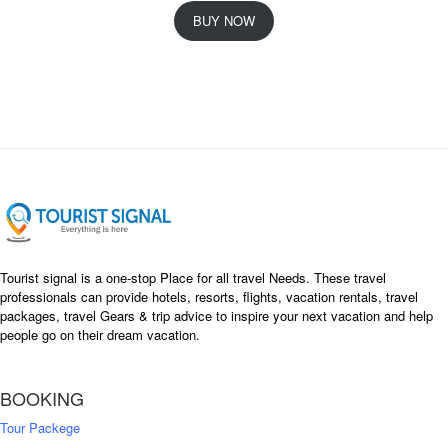
i
r
BUY NOW
g
r
i
e
n
n
a
t
l
p
p
r
r
i
i
c
c
e
e
i
w
s
a
:
s
৳
Tourist signal is a one-stop Place for all travel Needs. These travel
:
professionals can provide hotels, resorts, flights, vacation rentals, travel
৳
packages, travel Gears & trip advice to inspire your next vacation and help
1
people go on their dream vacation.
5
1
,
8
2
BOOKING
,
5
0
0
Tour Packege
0