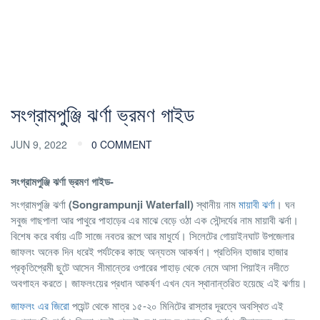
সংগ্রামপুঞ্জি ঝর্ণা ভ্রমণ গাইড
JUN 9, 2022
0 COMMENT
সংগ্রামপুঞ্জি ঝর্ণা ভ্রমণ গাইড-
সংগ্রামপুঞ্জি ঝর্ণা
(Songrampunji Waterfall)
স্থানীয় নাম
মায়াবী ঝর্ণা
। ঘন
সবুজ গাছপালা আর পাথুরে পাহাড়ের এর মাঝে বেড়ে ওঠা এক সৌন্দর্যের নাম মায়াবী ঝর্না।
বিশেষ করে বর্ষায় এটি সাজে নবতর রূপে আর মাধুর্যে। সিলেটের গোয়াইনঘাট উপজেলার
জাফলং অনেক দিন ধরেই পর্যটকের কাছে অন্যতম আকর্ষণ। প্রতিদিন হাজার হাজার
প্রকৃতিপ্রেমী ছুটে আসেন সীমান্তের ওপারের পাহাড় থেকে নেমে আসা পিয়াইন নদীতে
অবগাহন করতে। জাফলংয়ের প্রধান আকর্ষণ এখন যেন স্থানান্তরিত হয়েছে এই ঝর্ণায়।
জাফলং এর জিরো
পয়েন্ট থেকে মাত্র ১৫-২০ মিনিটের রাস্তার দূরত্বে অবস্থিত এই