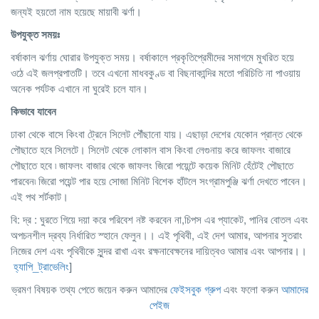
জন্যই হয়তো নাম হয়েছে মায়াবী ঝর্ণা।
উপযুক্ত সময়ঃ
বর্ষাকাল ঝর্ণায় ঘোরার উপযুক্ত সময়। বর্ষাকালে প্রকৃতিপ্রেমীদের সমাগমে মুখরিত হয়ে
ওঠে এই জলপ্রপাতটি। তবে এখনো মাধবকুণ্ড বা বিছনাকান্দির মতো পরিচিতি না পাওয়ায়
অনেক পর্যটক এখানে না ঘুরেই চলে যান।
কিভাবে যাবেন
ঢাকা থেকে বাসে কিংবা ট্রেনে সিলেট পৌঁছানো যায়। এছাড়া দেশের যেকোন প্রান্ত থেকে
পৌছাতে হবে সিলেটে। সিলেট থেকে লোকাল বাস কিংবা লেগুনায় করে জাফলং বাজারে
পৌছাতে হবে ৷ জাফলং বাজার থেকে জাফলং জিরো পয়েন্টে কয়েক মিনিট হেঁটেই পৌছাতে
পারবেন৷ জিরো পয়েন্ট পার হয়ে সোজা মিনিট বিশেক হাঁটলে সংগ্রামপুঞ্জি ঝর্ণা দেখতে পাবেন।
এই পথ শর্টকাট।
বি: দ্র : ঘুরতে গিয়ে দয়া করে পরিবেশ নষ্ট করবেন না,চিপস এর প্যাকেট, পানির বোতল এবং
অপচনশীল দ্রব্য নির্ধারিত স্হানে ফেলুন।। এই পৃথিবী, এই দেশ আমার, আপনার সুতরাং
নিজের দেশ এবং পৃথিবীকে সুন্দর রাখা এবং রক্ষনাবেক্ষনের দায়িত্বও আমার এবং আপনার।।
হ্যাপি_ট্রাভেলিং
]
ভ্রমণ বিষয়ক তথ্য পেতে জয়েন করুন আমাদের
ফেইসবুক গ্রুপ
এবং ফলো করুন
আমাদের
পেইজ