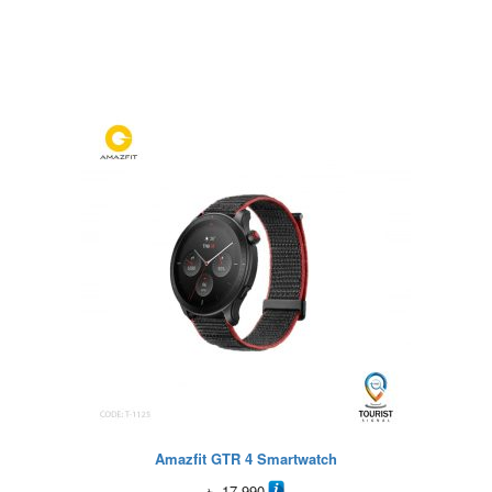
Amazfit GTR 4 Smartwatch
৳
17,990