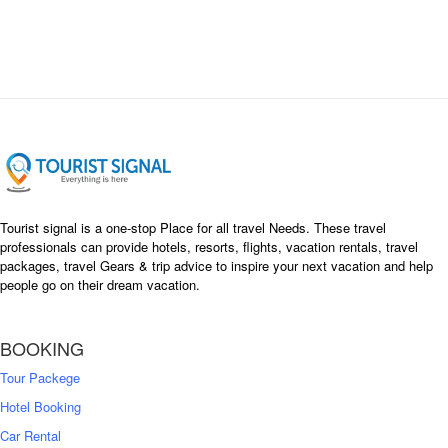
i
e
n
n
a
t
l
p
p
r
r
i
i
c
c
e
e
i
w
s
a
:
s
৳
Tourist signal is a one-stop Place for all travel Needs. These travel
:
professionals can provide hotels, resorts, flights, vacation rentals, travel
৳
packages, travel Gears & trip advice to inspire your next vacation and help
1
people go on their dream vacation.
5
1
,
8
2
BOOKING
,
5
0
0
Tour Packege
0
0
Hotel Booking
Car Rental