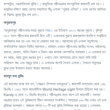
কম্পাউন্ড, লঙ্কাতিলকা মন্দির।। ক্যান্ডিকে শ্রীলঙ্কার সাংস্কৃতিক রাজধানী বলা হয়।।
ক্যান্ডির দক্ষিণে আছে দেশের সবচাইতে উঁচু এলাকা ‘’নুয়ারা এলিয়া’’। একে দেশের প্রসিদ্ধ
চা শিল্পের কেন্দ্র বিন্দু বলা চলে।
অনুরাধাপুর
‘অনুরাধাপুর’ শ্রীলংকার সবচে পুরনো
শহর
। এর ইতিহাস ২৫০০ বছরের পুরনো। খৃষ্টপূর্ব
৩৮০ সালে শ্রীলংকার রাজধানী ছিল এটি। এখানকার পুরনো রাজপ্রাসাদ ঊনবিংশ শতাব্দীতে
আবিষ্কার করা হয় এবং পরে তা মেরামত করা হয়। প্রাসাদের দূর্গ-এলাকা পতুর্গালের
ঔপনিবেশিক আমলে নির্মিত স্থাপত্য। বর্তমানে এখানে শ্রীলংকার জাতীয় সংসদ, সচিবালয়,
ব্যাংক, দোকান, পর্যটন বিভাগ ও বিমান আর জাহাজ কোম্পানির অবস্থান। এ এলাকায় ঘন
বন আছে, আছে সুন্দর রঙয়ের ফুল। এখানে গেলে আপনাদের চোখে পড়বে সারি সারি
নারিকেল গাছ এবং প্রচুর কাক। এ এলাকার পাশেই সৈকত এলাকা। সৈকতে সমুদ্রের
সুন্দর দৃশ্য উপভোগ করতে পারেন আপনারা।
ডামবুল
গুহা
মন্দির
এই জায়গার অপর নাম হল, “গোল্ডেন টেম্পলস ডামবুলের”। জায়গাটি কলম্বোর থেকে ১৪৮
কিঃমিঃ। ১৯৯১ সালে জায়গাটিকে World Heritage sight হিসাবে চিহ্নিত করা হয়।
Kandy-র থেকে ৭২ কিঃমিঃ উত্তরে। শ্রীলঙ্কার মধ্য ভাগে এই জায়গাটি। সমস্ত
লঙ্কার মধ্যে এই মন্দিরগুলো ভীষণ ভালভাবে সংরক্ষিত। পাহাড়ের ১৬০-মিঃ ওপরে এই গুহা
মন্দিরের অবস্থান। আজকে পর্যন্ত ৮০-টি গুহা মন্দির লিপিবদ্ধ করা হয়েছে। এখনকার