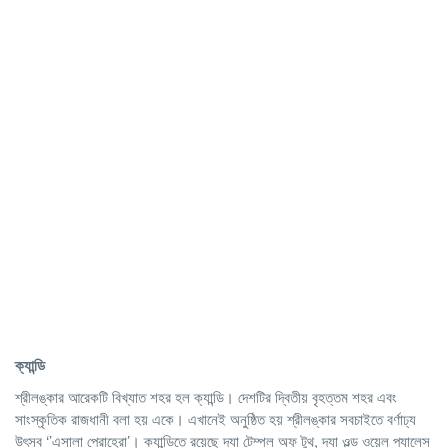
ক্যান্ডি
শ্রীলঙ্কার আরেকটি বিখ্যাত শহর হল ক্যান্ডি। দেশটির দ্বিতীয় বৃহত্তম শহর এবং
সাংস্কৃতিক রাজধানী বলা হয় একে। এখানেই অনুষ্ঠিত হয় শ্রীলঙ্কার সবচাইতে বর্ণাঢ্য
উৎসব ‘’এসালা পেরাহেরা’। ক্যান্ডিতে রয়েছে দ্যা টেম্পল অফ টুথ, দ্যা ওল্ড ওয়েল প্যালেস