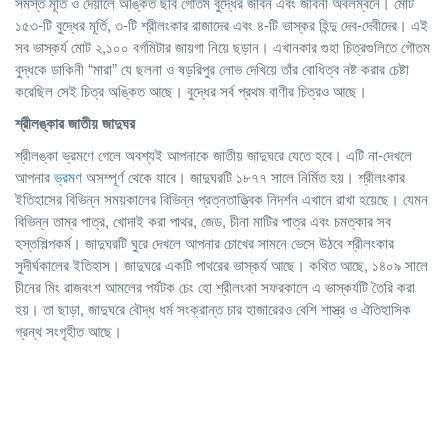
সমস্ত মূর্তি ও দেয়ালে অঙ্কিত ছবি গৌতম বুদ্ধের জীবন এবং জীবনী অবলম্বনে। মোট
১৫৩-টি বুদ্ধের মূর্তি, ৩-টি শ্রীলংকার রাজাদের এবং ৪-টি ভাস্কর হিন্দু দেব-দেবীদের। এই
সব ভাস্কর্য মোট ২,১০০ বর্গমিটার জায়গা নিয়ে ছড়ান। এখানকার গুহা চিত্রগুলিতে গৌতম
বুদ্ধকে ডাকিনী “মারা” যে ছলনা ও ষড়রিপুর লোভ দেখিয়ে তাঁর বোধিত্ব নষ্ট করার চেষ্টা
করেছিল সেই চিত্র অঙ্কিত আছে। বুদ্ধের সর্ব প্রথম বাণীর চিত্রও আছে।
শ্রীলঙ্কার
জাতীয়
জাদুঘর
শ্রীলঙ্কা ভ্রমণে গেলে অবশ্যই আপনাকে জাতীয় জাদুঘরে যেতে হবে। এটি না-দেখলে
আপনার
ভ্রমণ
অসম্পূর্ণ থেকে যাবে। জাদুঘরটি ১৮৭৭ সালে নির্মিত হয়। শ্রীলংকার
ইতিহাসের বিভিন্ন সময়কালের বিভিন্ন প্রত্নতাত্ত্বিক নিদর্শন এখানে রাখা হয়েছে। যেমন
বিভিন্ন তাম্র পাত্র, খোদাই করা পাথর, জেড, চীনা মাটির পাত্র এবং চমত্কার সব
হস্তশিল্পকর্ম। জাদুঘরটি ঘুরে দেখলে আপনার চোখের সামনে ভেসে উঠবে শ্রীলংকার
সুদীর্ঘকালের ইতিহাস। জাদুঘরে একটি পাথরের ভাস্কর্য আছে। কথিত আছে, ১৪০৯ সালে
চীনের মিং রাজবংশ আমলের পর্যটক চেং হো শ্রীলংকা সফরকালে এ ভাস্কর্যটি তৈরি করা
হয়। তা ছাড়া, জাদুঘরে বৌদ্ধ ধর্ম সংক্রান্ত চার হাজারেরও বেশি শাস্ত্র ও ঐতিহাসিক
গ্রন্থ সংগৃহীত আছে।