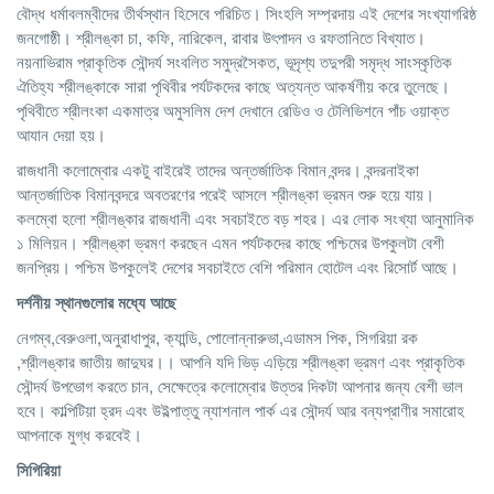
বৌদ্ধ ধর্মাবলম্বীদের তীর্থস্থান হিসেবে পরিচিত। সিংহলি সম্প্রদায় এই দেশের সংখ্যাগরিষ্ঠ
জনগোষ্ঠী। শ্রীলঙ্কা চা, কফি, নারিকেল, রাবার উৎপাদন ও রফতানিতে বিখ্যাত।
নয়নাভিরাম প্রাকৃতিক সৌন্দর্য সংবলিত সমুদ্রসৈকত, ভূদৃশ্য তদুপরী সমৃদ্ধ সাংস্কৃতিক
ঐতিহ্য শ্রীলঙ্কাকে সারা পৃথিবীর পর্যটকদের কাছে অত্যন্ত আকর্ষণীয় করে তুলেছে।
পৃথিবীতে শ্রীলংকা একমাত্র অমুসলিম দেশ দেখানে রেডিও ও টেলিভিশনে পাঁচ ওয়াক্ত
আযান দেয়া হয়।
রাজধানী কলোম্বোর একটু বাইরেই তাদের অন্তর্জাতিক বিমান বন্দর। বন্দরনাইকা
আন্তর্জাতিক বিমানবন্দরে অবতরণের পরেই আসলে শ্রীলঙ্কা ভ্রমন শুরু হয়ে যায়।
কলম্বো হলো শ্রীলঙ্কার রাজধানী এবং সবচাইতে বড় শহর। এর লোক সংখ্যা আনুমানিক
১ মিলিয়ন। শ্রীলঙ্কা ভ্রমণ করছেন এমন পর্যটকদের কাছে পশ্চিমের উপকুলটা বেশী
জনপ্রিয়। পশ্চিম উপকুলেই দেশের সবচাইতে বেশি পরিমান হোটেল এবং রিসোর্ট আছে।
দর্শনীয়
স্থানগুলোর
মধ্যে
আছে
নেগম্ব,বেরুওলা,অনুরাধাপুর, ক্যান্ডি, পোলোন্নারুভা,এডামস পিক, সিগরিয়া রক
,শ্রীলঙ্কার জাতীয় জাদুঘর।। আপনি যদি ভিড় এড়িয়ে শ্রীলঙ্কা ভ্রমণ এবং প্রাকৃতিক
সৌন্দর্য উপভোগ করতে চান, সেক্ষেত্রে কলোম্বোর উত্তর দিকটা আপনার জন্য বেশী ভাল
হবে। কাল্পিটিয়া হ্রদ এবং উইল্পাত্তু ন্যাশনাল পার্ক এর সৌন্দর্য আর বন্যপ্রাণীর সমারোহ
আপনাকে মুগ্ধ করবেই।
সিগিরিয়া