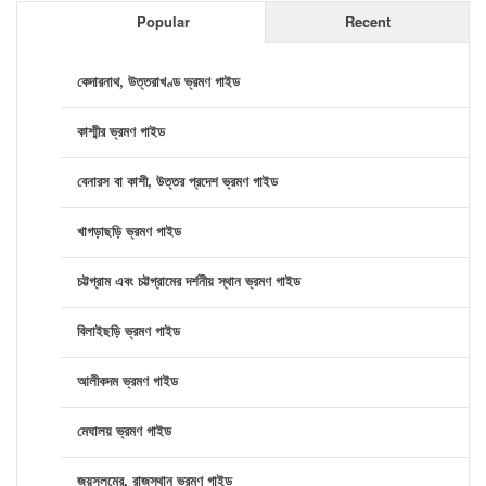
Popular
Recent
কেদারনাথ, উত্তরাখণ্ড ভ্রমণ গাইড
কাশ্মীর ভ্রমণ গাইড
বেনারস বা কাশী, উত্তর প্রদেশ ভ্রমণ গাইড
খাগড়াছড়ি ভ্রমণ গাইড
চট্টগ্রাম এবং চট্টগ্রামের দর্শনীয় স্থান ভ্রমণ গাইড
বিলাইছড়ি ভ্রমণ গাইড
আলীকদম ভ্রমণ গাইড
মেঘালয় ভ্রমণ গাইড
জয়সলমের, রাজস্থান ভ্রমণ গাইড