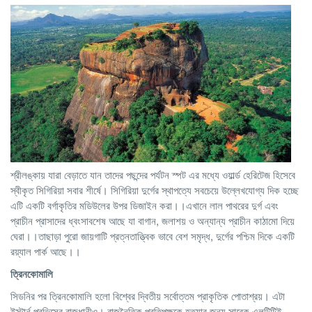
শ্রীলঙ্কায় যারা বেড়াতে যান তাদের পছন্দের পর্যটন স্পট এর মধ্যে ওয়ার্ল্ড হেরিটেজ হিসেবে
স্বীকৃত সিগিরিয়া সবার শীর্ষে। সিগিরিয়া দুর্গের স্থাপত্যে সবচেয়ে উল্লেখযোগ্য দিক হচ্ছে
এটি একটি বর্গাকৃতির মডিউলের উপর ডিজাইন করা।।এখানে লাল পাথরের দুর্গ এবং
প্রাচীন প্রাসাদের ধ্বংসাবশেষ আছে যা বাগান, জলাশয় ও অন্যান্য প্রাচীন কাঠামো দিয়ে
ঘেরা।।তাছাড়া পুরো জায়গাটি প্রত্নতাত্ত্বিক ভাবে বেশ সমৃদ্ধ, দুর্গের পশ্চিম দিকে একটি
রয়্যাল পার্ক আছে।।
ত্রিনকোমালি
সিডনির পর ত্রিনকোমালি হলো বিশ্বের দ্বিতীয় সর্বোত্তম প্রাকৃতিক পোতাশ্রয়। এটা
ইস্টার্ন প্রভিন্সের রাজধানীও। রাজনৈতিক প্রতিপক্ষকে হত্যার জন্য সাবেক এলটিটিই