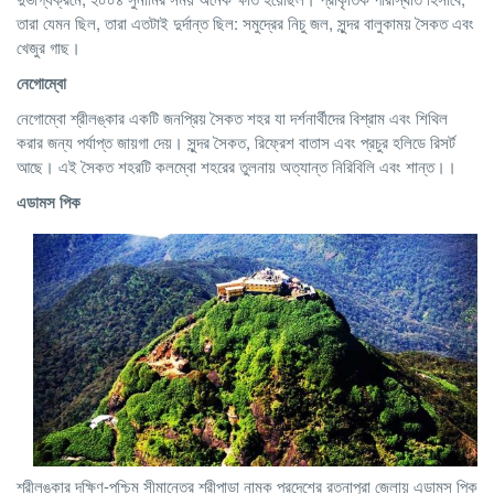
তারা যেমন ছিল, তারা এতটাই দুর্দান্ত ছিল: সমুদ্রের নিচু জল, সুন্দর বালুকাময় সৈকত এবং
খেজুর গাছ।
নেগোম্বো
নেগোম্বো শ্রীলঙ্কার একটি জনপ্রিয় সৈকত শহর যা দর্শনার্থীদের বিশ্রাম এবং শিথিল
করার জন্য পর্যাপ্ত জায়গা দেয়। সুন্দর সৈকত, রিফ্রেশ বাতাস এবং প্রচুর হলিডে রিসর্ট
আছে। এই সৈকত শহরটি কলম্বো শহরের তুলনায় অত্যান্ত নিরিবিলি এবং শান্ত।।
এডামস পিক
শ্রীলঙ্কার দক্ষিণ-পশ্চিম সীমান্তের শ্রীপাডা নামক প্রদেশের রত্নাপুরা জেলায় এডামস পিক