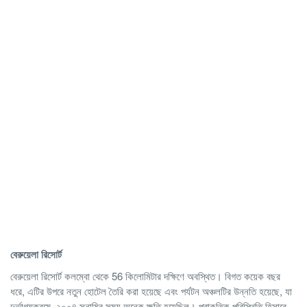
বেরুয়েলা
রিসোর্ট
বেরুয়েলা রিসোর্ট কলম্বো থেকে 56 কিলোমিটার দক্ষিণে অবস্থিত। বিগত কয়েক বছর
ধরে, এটির উপরে নতুন হোটেল তৈরি করা হয়েছে এবং পর্যটন অঞ্চলটির উন্নতি হয়েছে, যা
দুর্ভাগ্যক্রমে, ২০০৪ সুনামির সময় অনেক ক্ষতি হয়েছিল। প্রাকৃতিক পরিস্থিতি হিসাবে,