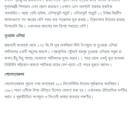
মুখ্যমন্ত্রী পিলায়ান এখন জেলে রয়েছেন।এখানে এলে অবশ্যই হারবার ক্রুইজ
অবধারিত। আছে নেভি হাউজ, এলিফ্যান্ট পয়েন্ট। এলিফ্যান্ট পয়েন্টে ১২ ইঞ্চির ব্রিটিশ
কামানগুলো শত বছরের বেশি সময় ধরে শত্রুদের দূরে রাখছে। ত্রিনকোর উত্তরে রয়েছে
নিলাভেলি বিচ। এখানকার জায়গার দাম বিশ্বে সবচেয়ে বেশি।
নুওয়ারা
এলিয়া
রাজধানী কলম্বো থেকে ১৭৫ কি.মি দূরে অবস্থিত মিনি ইংল্যান্ড বা নুওয়ারা এলিয়া
পর্যটকদের একটি পছন্দের জায়গা।।প্রাকৃতিক সৌন্দর্যে ভরপুর নুওয়ারা এলিয়ার সবুজ চা
বাগান,উঁচু নিচু পাহাড় যেকোনো পর্যটকদের মুগ্ধ করবে।। শহর থেকে একটু দূরে মনোরম
নিরিবিলি পরিবেশে থাকতে পর্যটকরা চায়ের দেশ খ্যাত এই শহরে ঘুরতে আসেন।
পোলোন্নারুভা
পোলোন্নারুভা পুরনো নগর কলম্বোর ২১০ কিলোমিটার উত্তর-পূর্বাঞ্চলের অবস্থিত।
১৯৮২ সালে এটিকে বিশ্ব ঐতিহ্য হিসেবে ঘোষণা করা হয়। এখানকার ঐতিহাসিক দর্শনীয়
স্থান ও পুরাকীর্তিতে সংস্কৃত ও সিংহলী ভাষার ব্যবহার লক্ষণীয়।