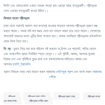
ঈদলি এবং দোসা/থোসা এখানে অহরহ পাওয়া য়ায় এছাড়া আছে কত্তুরোটি। শ্রীলঙ্কা
গেলে একবার কত্তুরোটি খাওয়া উচিত।।
কিভাবে
যাবেন
শ্রীলঙ্কা
ঢাকা থেকে সরাসরি আকাশ পথে কলম্বো যাওয়ার মাধ্যমে আপনার শ্রীলঙ্কা ভ্রমণ শুরু
করতে পারেন। অথবা যদি কম খরচে যেতে চান তাহলে ভারত হয়ে যেতে পারেন। সেক্ষেত্রে
পাসপোর্টে ভারতের ডাবল এন্ট্রি ভিসা লাগাতে হবে। ঢাকায় অবস্থিত শ্রীলঙ্কার হাইকমিশন
থেকে ভিসা নিতে হবে।
বি: দ্র
: ঘুরতে গিয়ে দয়া করে পরিবেশ নষ্ট করবেন না,চিপস এর প্যাকেট, পানির বোতল
এবং অপচনশীল দ্রব্য নির্ধারিত স্হানে ফেলুন।। এই পৃথিবী, আমার, আপনার সুতরাং
নিজের দেশ এবং পৃথিবীকে সুন্দর রাখা এবং রক্ষনাবেক্ষনের দায়িত্বও আমার এবং
আপনার
হ্যাপি_ট্রাভেলিং
ভ্রমণ বিষয়ক তথ্য পেতে জয়েন করুন আমাদের
ফেইসবুক গ্রুপ
এবং ফলো করুন
আমাদের
পেইজ
শ্রীলঙ্কা
শ্রীলঙ্কা ভ্রমণ গাইড
শ্রীলঙ্কা ভ্রমণ তথ্য
শ্রীলঙ্কা যাওয়া
এবং থাকার উপায়
শ্রীলঙ্কার দর্শনীয় স্থান