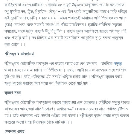
অবস্থিত যা ২২৪৩ মিটার বা ৭ হাজার ৩৫৮ ফুট উঁচু এবং আকৃতিতে কোণের মত দেখতে।
শুধু মুসলিম নন, হিন্দু, খ্রিস্টান, বৌদ্ধ – এই তিন ধর্মের অনুসারীদের কাছেও অতি পবিত্র
এই চূড়াটি বা পাহাড়টি। সকলের ধারনা আদম পাহাড়েই আমাদের আদি পিতা হজরত আদম
(আঃ) বেহেশত থেকে সরাসরি আগমণ বা পতিত হয়েছিলেন। চূড়াটির চারিদিকে সবুজের
সমারোহ, মাঝে মধ্যে পাহাড়ি উঁচু নিচু টিলা। পাহাড় চূড়ার আশেপাশে রয়েছে অসংখ্য নদী
এবং পাহাড়ি ঝর্ণা। সব মিলিয়ে এক মায়াবী নয়নাভিরাম প্রাকৃতিক দৃশ্য মনকে প্রফুল্ল
করে তোলে।।
শ্রীলঙ্কার
আবহাওয়া
শ্রীলঙ্কার ভৌগোলিক অবস্থান এর কারনে আবহাওয়া বেশ চমৎকার। চারদিকে
সমুদ্র
থাকার কারনে এর আবহাওয়া নাতিশীতোষ্ণ। এখানে অক্টোবর এবং নভেম্বর মাসে পর্যাপ্ত
বৃষ্টিপাত হয়। তাই পর্যটকদের এই সময়টা এড়িয়ে চলাই ভাল। শ্রীলঙ্কা ভ্রমন করার
জন্য বছরের সবচেয়ে ভাল সময় হল ডিসেম্বর থেকে মার্চ মাস।
ভ্রমণ
সময়
শ্রীলঙ্কার ভৌগোলিক অবস্থানের কারণে আবহাওয়া বেশ চমৎকার। চারিদিকে সমুদ্র থাকার
কারনে এর আবহাওয়া নাতিশীতোষ্ণ। এখানে অক্টোবর এবং নভেম্বর মাসে পর্যাপ্ত বৃষ্টিপাত
হয়। তাই পর্যটকদের এই সময়টা এড়িয়ে চলা ভালো। শ্রীলঙ্কা ভ্রমণ করার জন্য বছরের
সবচেয়ে ভালো সময় ডিসেম্বর থেকে মার্চ মাস।।
স্পেশাল
খাবার