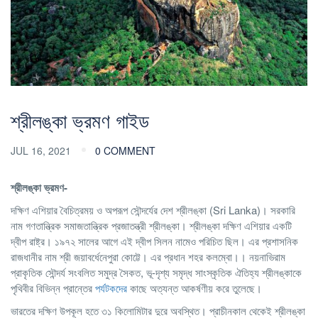
শ্রীলঙ্কা ভ্রমণ গাইড
JUL 16, 2021
0 COMMENT
শ্রীলঙ্কা ভ্রমণ-
দক্ষিণ এশিয়ার বৈচিত্রময় ও অপরূপ সৌন্দর্যের দেশ শ্রীলঙ্কা (Sri Lanka)। সরকারি
নাম গণতান্ত্রিক সমাজতান্ত্রিক প্রজাতন্ত্রী শ্রীলঙ্কা। শ্রীলঙ্কা দক্ষিণ এশিয়ার একটি
দ্বীপ রাষ্ট্র। ১৯৭২ সালের আগে এই দ্বীপ সিলন নামেও পরিচিত ছিল। এর প্রশাসনিক
রাজধানীর নাম শ্রী জয়াবর্ধেনেপুরা কোট্টে। এর প্রধান শহর কলম্বো।। নয়নাভিরাম
প্রাকৃতিক সৌন্দর্য সংবলিত সমুদ্র সৈকত, ভূ-দৃশ্য সমৃদ্ধ সাংস্কৃতিক ঐতিহ্য শ্রীলঙ্কাকে
পৃথিবীর বিভিন্ন প্রান্তের
পর্যটকদের
কাছে অত্যন্ত আকর্ষণীয় করে তুলেছে।
ভারতের দক্ষিণ উপকূল হতে ৩১ কিলোমিটার দুরে অবস্থিত। প্রাচীনকাল থেকেই শ্রীলঙ্কা