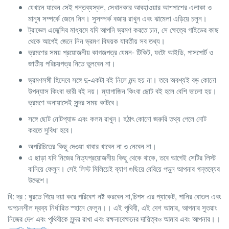
যেখানে যাবেন সেই গন্তব্যস্থল, সেখানকার আবহাওয়ার আশপাশের এলাকা ও
মানুষ সম্পর্কে জেনে নিন। সুসম্পর্ক বজায় রাখুন এবং ঝামেলা এড়িয়ে চলুন।
ট্রাভেল এজেন্সির মাধ্যমে যদি আপনি ভ্রমণ করতে চান, সে ক্ষেত্রে গাইডের কাছ
থেকে আগেই জেনে নিন ভ্রমণ বিষয়ক যাবতীয় সব তথ্য।
ভ্রমণের সময় প্রয়োজনীয় কাগজপত্র যেমন- টিকিট, ফটো আইডি, পাসপোর্ট ও
জাতীয় পরিচয়পত্র নিতে ভুলবেন না।
ভ্রমণসঙ্গী হিসেবে সঙ্গে দু-একটা বই নিলে মন্দ হয় না। তবে অবশ্যই বড় কোনো
উপন্যাস কিংবা ভারী বই নয়। ম্যাগাজিন কিংবা ছোট বই হলে বেশি ভালো হয়।
ভ্রমণে অনায়াসেই সুন্দর সময় কাটবে।
সঙ্গে ছোট নোটপ্যাড এবং কলম রাখুন। হঠাৎ কোনো জরুরি তথ্য পেলে নোট
করতে সুবিধা হবে।
অপরিচিতের কিছু দেওয়া খাবার খাবেন না ও নেবেন না।
এ ছাড়া যদি নিজের নিত্যপ্রয়োজনীয় কিছু থেকে থাকে, তবে আগেই সেটির লিস্ট
বানিয়ে ফেলুন। সেই লিস্ট মিলিয়েই ব্যাগ গুছিয়ে বেরিয়ে পড়ুন আপনার গন্তব্যের
উদ্দেশে।
বি: দ্র : ঘুরতে গিয়ে দয়া করে পরিবেশ নষ্ট করবেন না,চিপস এর প্যাকেট, পানির বোতল এবং
অপচনশীল দ্রব্য নির্ধারিত স্হানে ফেলুন।। এই পৃথিবী, এই দেশ আমার, আপনার সুতরাং
নিজের দেশ এবং পৃথিবীকে সুন্দর রাখা এবং রক্ষনাবেক্ষনের দায়িত্বও আমার এবং আপনার।।