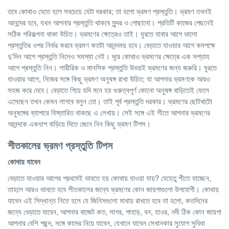
তবে কোথাও যেতে হলে সবচেয়ে যেটা দরকার; তা হলো ভ্রমণ প্রস্তুতি। ভ্রমণ তখনই
আনন্দের হবে, যখন আপনার প্রস্তুতি থাকবে সুন্দর ও গোছানো। প্রতিটি কাজের পেছনেই
সঠিক পরিকল্পনা থাকা উচিত। ভ্রমণের ক্ষেত্রেও তাই। ঘুরতে যাবার আগে ভালো
প্রস্তুতির ওপর নির্ভর করবে ভ্রমণ কতটা আনন্দময় হবে। বেড়াতে যাওয়ার আগে কমপক্ষে
দু’দিন আগে প্রস্তুতি নিলেও সমস্যা নেই। দূরে কোথাও ভ্রমণের ক্ষেত্রে এক সপ্তাহ
আগে প্রস্তুতি নিন। শারীরিক ও মানসিক প্রস্তুতি উভয়ই ভ্রমণের জন্য জরুরি। ঘুরতে
যাওয়ার আগে, নিজের সঙ্গে কিছু ভ্রমণ অনুষঙ্গ রাখা উচিত; যা আপনার ভ্রমণকে আরও
সহজ করে দেবে। বেড়াতে গিয়ে যদি মনে হয় গুরুত্বপূর্ণ কোনো অনুষঙ্গ বাড়িতেই ফেলে
এসেছেন তখন কেমন লাগবে বলুন তো। তাই পূর্ব প্রস্তুতি দরকার। ভ্রমণের ছোটখাটো
অনুষঙ্গের ব্যাপারে বিস্তারিত থাকছে এ লেখায়। সেই সঙ্গে এই শীতে আপনার ভ্রমণের
আনন্দকে একধাপ বাড়িয়ে দিতে জেনে নিন কিছু ভ্রমণ টিপস।
শীতকালের ভ্রমণ প্রস্তুতি টিপস
কোথায় যাবেন
বেড়াতে যাওয়ার আগের প্রথমেই ভাবতে হয় কোথায় যাওয়া যায়? যেহেতু শীতে যাচ্ছেন,
তাহলে আরও ভাবতে হবে শীতকালের জন্যে ভ্রমণের কোন জায়গাগুলো উপযোগী। কোথায়
যাবেন এই সিদ্ধান্ত নিতে হলে যে জিনিসগুলো মাথায় রাখতে হবে তা হলো, কতদিনের
জন্যে বেড়াতে যাবেন, আপনার বাজেট কত, সাগর, পাহাড়, বন, হাওর, নদী ঠিক কোন জায়গা
আপনার বেশি পছন্দ, সঙ্গে কাদের নিয়ে যাবেন, যেখানে যাবেন সেখানকার সুযোগ সুবিধা