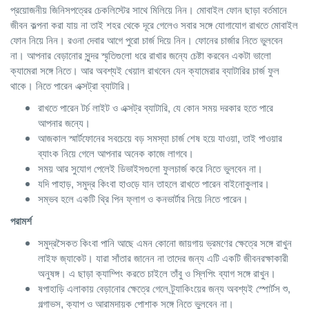
প্রয়োজনীয় জিনিসপত্রের চেকলিস্টের সাথে মিলিয়ে নিন। মোবাইল ফোন ছাড়া বর্তমানে
জীবন কল্পনা করা যায় না তাই শহর থেকে দূরে গেলেও সবার সঙ্গে যোগাযোগ রাখতে মোবাইল
ফোন নিয়ে নিন। রওনা দেবার আগে পুরো চার্জ দিয়ে নিন। ফোনের চার্জার নিতে ভুলবেন
না। আপনার বেড়ানোর সুন্দর স্মৃতিগুলো ধরে রাখার জন্যে চেষ্টা করবেন একটা ভালো
ক্যামেরা সঙ্গে নিতে। আর অবশ্যই খেয়াল রাখবেন যেন ক্যামেরার ব্যাটারির চার্জ ফুল
থাকে। নিতে পারেন এক্সট্রা ব্যাটারি।
রাখতে পারেন টর্চ লাইট ও এক্সট্র ব্যাটারি, যে কোন সময় দরকার হতে পারে
আপনার জন্যে।
আজকাল স্মার্টফোনের সবচেয়ে বড় সমস্যা চার্জ শেষ হয়ে যাওয়া, তাই পাওয়ার
ব্যাংক নিয়ে গেলে আপনার অনেক কাজে লাগবে।
সময় আর সুযোগ পেলেই ডিভাইসগুলো ফুলচার্জ করে নিতে ভুলবেন না।
যদি পাহাড়, সমুদ্র কিংবা হাওড়ে যান তাহলে রাখতে পারেন বাইনোকুলার।
সম্ভব হলে একটি থ্রি পিন ফ্লাগ ও কনভার্টার নিয়ে নিতে পারেন।
পরামর্শ
সমুদ্রসৈকত কিংবা পানি আছে এমন কোনো জায়গায় ভ্রমণের ক্ষেত্রে সঙ্গে রাখুন
লাইফ জ্যাকেট। যারা সাঁতার জানেন না তাদের জন্য এটি একটি জীবনরক্ষাকারী
অনুষঙ্গ। এ ছাড়া ক্যাম্পিং করতে চাইলে তাঁবু ও স্লিপিং ব্যাগ সঙ্গে রাখুন।
ষপাহাড়ি এলাকায় বেড়ানোর ক্ষেত্রে গেলে ট্র্যাকিংয়ের জন্য অবশ্যই স্পোর্টস শু,
গল্গাভস, ক্যাপ ও আরামদায়ক পোশাক সঙ্গে নিতে ভুলবেন না।