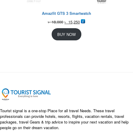
Amazfit GTS 3 Smartwatch
O
C
৳
18,000
৳
15,250
r
u
i
r
BUY NOW
g
r
i
e
n
n
a
t
l
p
p
r
r
i
i
c
c
e
e
i
w
s
a
:
s
৳
Tourist signal is a one-stop Place for all travel Needs. These travel
:
professionals can provide hotels, resorts, flights, vacation rentals, travel
৳
packages, travel Gears & trip advice to inspire your next vacation and help
1
people go on their dream vacation.
5