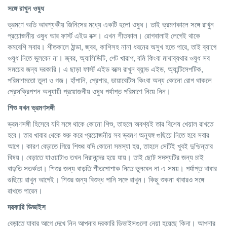
সঙ্গে রাখুন ওষুধ
ভ্রমণে অতি আবশ্যকীয় জিনিসের মধ্যে একটি হলো ওষুধ। তাই ভ্রমণকালে সঙ্গে রাখুন
প্রয়োজনীয় ওষুধ আর ফার্স্ট এইড বক্স। এখন শীতকাল। রোগবালাই লেগেই থাকে
কমবেশি সবার। শীতকালে ঠান্ডা, জ্বর, কাশিসহ নানা ধরনের অসুখ হতে পারে, তাই ব্যাগে
ওষুধ নিতে ভুলবেন না। জ্বর, অ্যাসিডিটি, পেট খারাপ, বমি কিংবা মাথাব্যথার ওষুধ সব
সময়ের জন্য দরকারি। এ ছাড়া ফার্স্ট এইড বক্সে রাখুন ব্যান্ড এইড, অ্যান্টিসেপটিক,
পরিমাণমতো তুলা ও গজ। হাঁপানি, প্রেশার, ডায়াবেটিস কিংবা অন্য কোনো রোগ থাকলে
প্রেসক্রিপশন অনুযায়ী প্রয়োজনীয় ওষুধ পর্যাপ্ত পরিমাণে নিয়ে নিন।
শিশু যখন ভ্রমণসঙ্গী
ভ্রমণসঙ্গী হিসেবে যদি সঙ্গে থাকে কোনো শিশু, তাহলে অবশ্যই তার বিশেষ খেয়াল রাখতে
হবে। তার খাবার থেকে শুরু করে প্রয়োজনীয় সব ভ্রমণ অনুষঙ্গ গুছিয়ে নিতে হবে সবার
আগে। কারণ বেড়াতে গিয়ে শিশুর যদি কোনো সমস্যা হয়, তাহলে সেটিই খুবই দুশ্চিন্তার
বিষয়। বেড়াতে যাওয়াটাও তখন নিরানন্দের হয়ে যায়। তাই ছোট সদস্যটির জন্য চাই
বাড়তি সতর্কতা। শিশুর জন্য বাড়তি শীতপোশাক নিতে ভুলবেন না এ সময়। পর্যাপ্ত খাবার
গুছিয়ে রাখুন আগেই। শিশুর জন্য বিশুদ্ধ পানি সঙ্গে রাখুন। কিছু শুকনা খাবারও সঙ্গে
রাখতে পারেন।
দরকারি
ডিভাইস
বেড়াতে যাবার আগে দেখে নিন আপনার দরকারি ডিভাইসগুলো নেয়া হয়েছে কিনা। আপনার