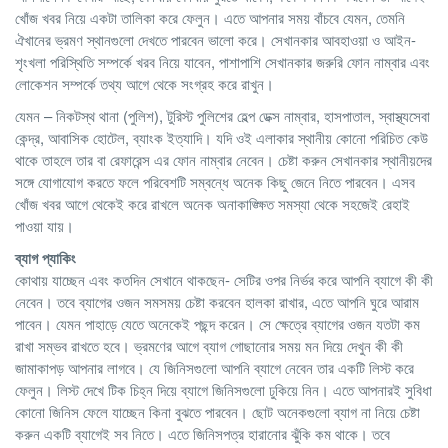
খোঁজ খবর নিয়ে একটা তালিকা করে ফেলুন। এতে আপনার সময় বাঁচবে যেমন, তেমনি
ঐখানের ভ্রমণ স্থানগুলো দেখতে পারবেন ভালো করে। সেখানকার আবহাওয়া ও আইন-
শৃংখলা পরিস্থিতি সম্পর্কে খরব নিয়ে যাবেন, পাশাপাশি সেখানকার জরুরি ফোন নাম্বার এবং
লোকেশন সম্পর্কে তথ্য আগে থেকে সংগ্রহ করে রাখুন।
যেমন – নিকটস্থ থানা (পুলিশ), টুরিস্ট পুলিশের হেল্প ডেক্স নাম্বার, হাসপাতাল, স্বাস্থ্যসেবা
কেন্দ্র, আবাসিক হোটেল, ব্যাংক ইত্যাদি। যদি ওই এলাকার স্থানীয় কোনো পরিচিত কেউ
থাকে তাহলে তার বা রেফারেন্স এর ফোন নাম্বার নেবেন। চেষ্টা করুন সেখানকার স্থানীয়দের
সঙ্গে যোগাযোগ করতে ফলে পরিবেশটি সম্বন্ধে অনেক কিছু জেনে নিতে পারবেন। এসব
খোঁজ খবর আগে থেকেই করে রাখলে অনেক অনাকাঙ্ক্ষিত সমস্যা থেকে সহজেই রেহাই
পাওয়া যায়।
ব্যাগ প্যাকিং
কোথায় যাচ্ছেন এবং কতদিন সেখানে থাকছেন- সেটির ওপর নির্ভর করে আপনি ব্যাগে কী কী
নেবেন। তবে ব্যাগের ওজন সমসময় চেষ্টা করবেন হালকা রাখার, এতে আপনি ঘুরে আরাম
পাবেন। যেমন পাহাড়ে যেতে অনেকেই পছন্দ করেন। সে ক্ষেত্রে ব্যাগের ওজন যতটা কম
রাখা সম্ভব রাখতে হবে। ভ্রমণের আগে ব্যাগ গোছানোর সময় মন দিয়ে দেখুন কী কী
জামাকাপড় আপনার লাগবে। যে জিনিসগুলো আপনি ব্যাগে নেবেন তার একটি লিস্ট করে
ফেলুন। লিস্ট দেখে টিক চিহ্ন দিয়ে ব্যাগে জিনিসগুলো ঢুকিয়ে নিন। এতে আপনারই সুবিধা
কোনো জিনিস ফেলে যাচ্ছেন কিনা বুঝতে পারবেন। ছোট অনেকগুলো ব্যাগ না নিয়ে চেষ্টা
করুন একটি ব্যাগেই সব নিতে। এতে জিনিসপত্র হারানোর ঝুঁকি কম থাকে। তবে