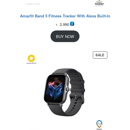
Amazfit Band 5 Fitness Tracker With Alexa Built-In
৳
2,990
BUY NOW
P
SALE
R
O
D
U
C
T
O
N
S
A
L
E