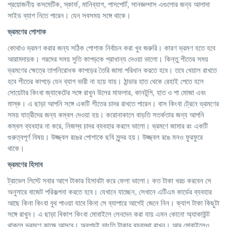
প্রয়োজনীয় কসমেটিক, স্কার্ফ, মানিব্যাগ, পাসপোর্ট, সানজ্ঞগ্দাস এগুলোর জন্য আলাদা
সাইড ব্যাগ নিতে পারেন। যেন সবসময় সঙ্গে থাকে।
ভ্রমণের পোশাক
কোথাও ভ্রমণ করার জন্য সঠিক পোশাক নির্বাচন করা খুব জরুরি। কারণ ভ্রমণ হতে হবে
আরামদায়ক। গরমের সময় সুতি কাপড়কে প্রাধান্য দেওয়া ভালো। কিন্তু শীতের সময়
ভ্রমণের ক্ষেত্রে তাপনিরোধক কাপড়ের তৈরি জামা পরিধান করতে হবে। তবে খেয়াল রাখতে
হবে শীতের কাপড়ে যেন ব্যাগ ভারী না হয়ে যায়। ঠান্ডার হাত থেকে রেহাই পেতে হলে
সোয়েটার কিংবা জ্যাকেটের সঙ্গে রাখুন উলের মাফলার, কানটুপি, হাত ও পা মোজা এবং
মাস্ক। এ ছাড়া আপনি সঙ্গে একটি শীতের চাদর রাখতে পারেন। বাস কিংবা ট্রেনে ভ্রমণের
সময় যাত্রীদের জন্য কম্বল দেওয়া হয়। করোনাকালে বাড়তি সতর্কতার জন্য আপনি
কম্বল ব্যবহার না করে, নিজস্ব চাদর ব্যবহার করলে ভালো। ভ্রমণে জামার রং একটি
গুরুত্বপূর্ণ বিষয়। উজ্জ্বল রঙের পোশাকে ছবি সুন্দর হয়। উজ্জ্বল রঙে মনও ফুরফুরে
থাকে।
ভ্রমণের হিসাব
ট্রাভেল লিস্টে সবার আগে টাকার হিসাবটা করে ফেলা ভালো। কত টাকা খরচ করবেন সে
অনুসারে বাজেট পরিকল্পনা করতে হবে। যেখানে যাচ্ছেন, সেখানে এটিএম কার্ডের ব্যবহার
আছে কিনা কিংবা বুথ পাওয়া যাবে কিনা সে ব্যাপারে আগেই জেনে নিন। ক্যাশ টাকা কিছুটা
সঙ্গে রাখুন। এ ছাড়া বিকাশ কিংবা মোবাইলে লেনদেন করা যায় এমন কোনো অ্যাকাউন্ট
থাকলে ভ্রমণে কাজে আসবে। অবশ্যই ভাংতি টাকার ব্যবস্থা রাখুন। আর মোবাইলেও