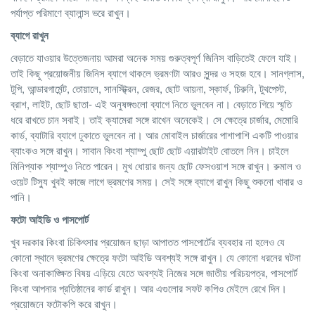
পর্যাপ্ত পরিমাণে ব্যালান্স ভরে রাখুন।
ব্যাগে রাখুন
বেড়াতে যাওয়ার উত্তেজনায় আমরা অনেক সময় গুরুত্বপূর্ণ জিনিস বাড়িতেই ফেলে যাই।
তাই কিছু প্রয়োজনীয় জিনিস ব্যাগে থাকলে ভ্রমণটা আরও সুন্দর ও সহজ হবে। সানগ্লাস,
টুপি, আন্ডারগার্মেন্ট, তোয়ালে, সানস্ট্ক্রিন, রেজর, ছোট আয়না, স্কার্ফ, চিরুনি, টুথপেস্ট,
ব্রাশ, লাইট, ছোট ছাতা- এই অনুষঙ্গগুলো ব্যাগে নিতে ভুলবেন না। বেড়াতে গিয়ে স্মৃতি
ধরে রাখতে চান সবাই। তাই ক্যামেরা সঙ্গে রাখেন অনেকেই। সে ক্ষেত্রে চার্জার, মেমোরি
কার্ড, ব্যাটারি ব্যাগে ঢুকাতে ভুলবেন না। আর মোবাইল চার্জারের পাশাপাশি একটি পাওয়ার
ব্যাংকও সঙ্গে রাখুন। সাবান কিংবা শ্যাম্পু ছোট ছোট এয়ারটাইট বোতলে নিন। চাইলে
মিনিপ্যাক শ্যাম্পুও নিতে পারেন। মুখ ধোয়ার জন্য ছোট ফেসওয়াশ সঙ্গে রাখুন। রুমাল ও
ওয়েট টিস্যু খুবই কাজে লাগে ভ্রমণের সময়। সেই সঙ্গে ব্যাগে রাখুন কিছু শুকনো খাবার ও
পানি।
ফটো আইডি ও পাসপোর্ট
খুব দরকার কিংবা চিকিৎসার প্রয়োজন ছাড়া আপাতত পাসপোর্টের ব্যবহার না হলেও যে
কোনো স্থানে ভ্রমণের ক্ষেত্রে ফটো আইডি অবশ্যই সঙ্গে রাখুন। যে কোনো ধরনের ঘটনা
কিংবা অনাকাঙ্ক্ষিত বিষয় এড়িয়ে যেতে অবশ্যই নিজের সঙ্গে জাতীয় পরিচয়পত্র, পাসপোর্ট
কিংবা আপনার প্রতিষ্ঠানের কার্ড রাখুন। আর এগুলোর সফট কপিও মেইলে রেখে দিন।
প্রয়োজনে ফটোকপি করে রাখুন।