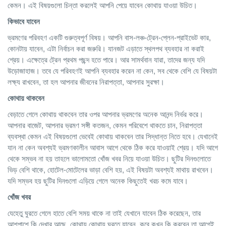
কেমন। এই বিষয়গুলো চিন্তা করলেই আপনি পেয়ে যাবেন কোথায় যাওয়া উচিত।
কিভাবে যাবেন
ভ্রমণের পরিবহণ একটি গুরুত্বপূর্ণ বিষয়। আপনি বাস-লঞ্চ-ট্রেন-প্লেন-প্রাইভেট কার,
কোনটায় যাবেন, এটা নির্বাচন করা জরুরি। যানজট এড়াতে স্থলপথ ব্যবহার না করাই
শ্রেয়। এক্ষেত্রে ট্রেন প্রথম পছন্দ হতে পারে। আর সামর্থবান যারা, তাদের জন্য যদি
উড়োজাহাজ। তবে যে পরিবহণই আপনি ব্যবহার করেন না কেন, সব থেকে বেশি যে বিষয়টা
লক্ষ্য রাখবেন, তা হল আপনার জীবনের নিরাপত্তা, আপনার সুরক্ষা।
কোথায় থাকবেন
বেড়াতে গেলে কোথায় থাকবেন তার ওপর আপনার ভ্রমণের অনেক আনন্দ নির্ভর করে।
আপনার বাজেট, আপনার ভ্রমণ সঙ্গী কতজন, কেমন পরিবেশে থাকতে চান, নিরাপত্তা
ব্যবস্থা কেমন এই বিষয়গুলো ভেবেই কোথায় থাকবেন তার সিদ্ধান্ত নিতে হবে। যেখানেই
যান না কেন অবশ্যই ভ্রমণকালীন আবাস আগে থেকে ঠিক করে যাওয়াই শ্রেয়। যদি আগে
থেকে সম্ভব না হয় তাহলে ভালোমতো খোঁজ খবর নিয়ে যাওয়া উচিত। ছুটির দিনগুলোতে
ভিড় বেশি থাকে, হোটেল-মোটেলের ভাড়া বেশি হয়, এই বিষয়টা অবশ্যই মাথায় রাখবেন।
যদি সম্ভব হয় ছুটির দিনগুলো এড়িয়ে গেলে অনেক কিছুতেই খরচ কমে যাবে।
খোঁজ
খবর
যেহেতু ঘুরতে গেলে হাতে বেশি সময় থাকে না তাই যেখানে যাবেন ঠিক করেছেন, তার
আশপাশে কি দেখার আছে, কোথায় কোথায় ঘুরতে যাবেন, কবে কখন কি করবেন তা আগেই