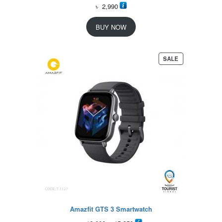
৳
2,990
BUY NOW
P
SALE
R
O
D
U
C
T
O
N
S
A
L
E
Amazfit GTS 3 Smartwatch