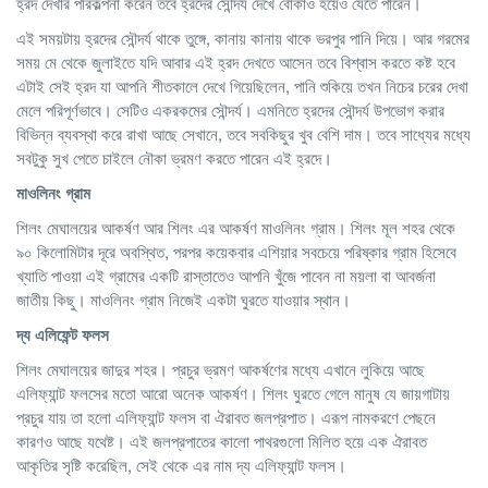
হ্রদ দেখার পরিকল্পনা করেন তবে হ্রদের সৌন্দর্য দেখে বোকাও হয়েও যেতে পারেন।
এই সময়টায় হ্রদের সৌন্দর্য থাকে তুঙ্গে, কানায় কানায় থাকে ভরপুর পানি দিয়ে। আর গরমের
সময় মে থেকে জুলাইতে যদি আবার এই হ্রদ দেখতে আসেন তবে বিশ্বাস করতে কষ্ট হবে
এটাই সেই হ্রদ যা আপনি শীতকালে দেখে গিয়েছিলেন, পানি শুকিয়ে তখন নিচের চরের দেখা
মেলে পরিপূর্ণভাবে। সেটিও একরকমের সৌন্দর্য। এমনিতে হ্রদের সৌন্দর্য উপভোগ করার
বিভিন্ন ব্যবস্থা করে রাখা আছে সেখানে, তবে সবকিছুর খুব বেশি দাম। তবে সাধ্যের মধ্যে
সবটুকু সুখ পেতে চাইলে নৌকা ভ্রমণ করতে পারেন এই হ্রদে।
মাওলিনং
গ্রাম
শিলং মেঘালয়ের আকর্ষণ আর শিলং এর আকর্ষণ মাওলিনং গ্রাম। শিলং মূল শহর থেকে
৯০ কিলোমিটার দূরে অবস্থিত, পরপর কয়েকবার এশিয়ার সবচেয়ে পরিষ্কার গ্রাম হিসেবে
খ্যাতি পাওয়া এই গ্রামের একটি রাস্তাতেও আপনি খুঁজে পাবেন না ময়লা বা আবর্জনা
জাতীয় কিছু। মাওলিনং গ্রাম নিজেই একটা ঘুরতে যাওয়ার স্থান।
দ্য
এলিফেন্ট
ফলস
শিলং মেঘালয়ের জাদুর শহর। প্রচুর ভ্রমণ আকর্ষণের মধ্যে এখানে লুকিয়ে আছে
এলিফ্যান্ট ফলসের মতো আরো অনেক আকর্ষণ। শিলং ঘুরতে গেলে মানুষ যে জায়গাটায়
প্রচুর যায় তা হলো এলিফ্যান্ট ফলস বা ঐরাবত জলপ্রপাত। এরূপ নামকরণে পেছনে
কারণও আছে যথেষ্ট। এই জলপ্রপাতের কালো পাথরগুলো মিলিত হয়ে এক ঐরাবত
আকৃতির সৃষ্টি করেছিল, সেই থেকে এর নাম দ্য এলিফ্যান্ট ফলস।