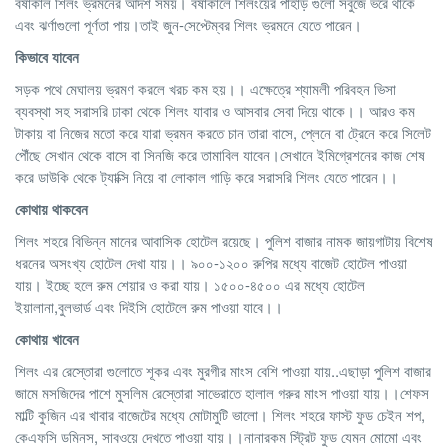
বর্ষাকাল শিলং ভ্রমনের আদর্শ সময়। বর্ষাকালে শিলংয়ের পাহাড় গুলো সবুজে ভরে থাকে
এবং ঝর্ণাগুলো পূর্ণতা পায়।তাই জুন-সেপ্টেম্বর শিলং ভ্রমনে যেতে পারেন।
কিভাবে
যাবেন
সড়ক পথে মেঘালয় ভ্রমণ করলে খরচ কম হয়।। এক্ষেত্রে শ্যামলী পরিবহন ভিসা
ব্যবস্থা সহ সরাসরি ঢাকা থেকে শিলং যাবার ও আসবার সেবা দিয়ে থাকে।। আরও কম
টাকায় বা নিজের মতো করে যারা ভ্রমন করতে চান তারা বাসে, প্লেনে বা ট্রেনে করে সিলেট
পৌঁছে সেখান থেকে বাসে বা সিনজি করে তামাবিল যাবেন।সেখানে ইমিগ্রেশনের কাজ শেষ
করে ডাউকি থেকে ট্যাক্সি নিয়ে বা লোকাল গাড়ি করে সরাসরি শিলং যেতে পারেন।।
কোথায়
থাকবেন
শিলং শহরে বিভিন্ন মানের আবাসিক হোটেল রয়েছে। পুলিশ বাজার নামক জায়গাটায় বিশেষ
ধরনের অসংখ্য হোটেল দেখা যায়।। ৯০০-১২০০ রুপির মধ্যে বাজেট হোটেল পাওয়া
যায়। ইচ্ছে হলে রুম শেয়ার ও করা যায়। ১৫০০-৪৫০০ এর মধ্যে হোটেল
ইয়ালানা,বুলভার্ড এবং দিইসি হোটেলে রুম পাওয়া যাবে।।
কোথায়
খাবেন
শিলং এর রেস্তোরা গুলোতে শূকর এবং মুরগীর মাংস বেশি পাওয়া যায়..এছাড়া পুলিশ বাজার
জামে মসজিদের পাশে মুসলিম রেস্তোরা সাভেরাতে হালাল গরুর মাংস পাওয়া যায়।।শেফস
মাল্টি কুজিন এর খাবার বাজেটের মধ্যে মোটামুটি ভালো। শিলং শহরে ফাস্ট ফুড চেইন শপ,
কেএফসি ডমিনস, সাবওয়ে দেখতে পাওয়া যায়।।নানারকম স্ট্রিট ফুড যেমন মোমো এবং