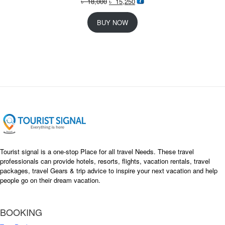
O
C
৳
18,000
৳
15,250
r
u
i
r
BUY NOW
g
r
i
e
n
n
a
t
l
p
p
r
r
i
i
c
c
e
e
i
w
s
a
:
s
৳
Tourist signal is a one-stop Place for all travel Needs. These travel
:
professionals can provide hotels, resorts, flights, vacation rentals, travel
৳
packages, travel Gears & trip advice to inspire your next vacation and help
1
people go on their dream vacation.
5
1
,
8
2
BOOKING
,
5
0
0