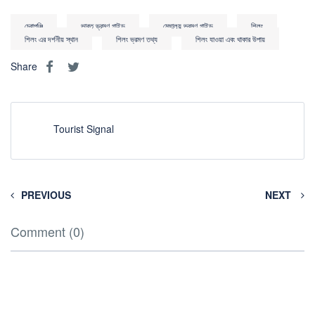
চেরাপুঞ্জি
ভারত ভ্রমণ গাইড
মেঘালয় ভ্রমণ গাইড
শিলং
শিলং এর দর্শনীয় স্থান
শিলং ভ্রমণ তথ্য
শিলং যাওয়া এবং থাকার উপায়
Share
Tourist Signal
PREVIOUS
NEXT
Comment (0)