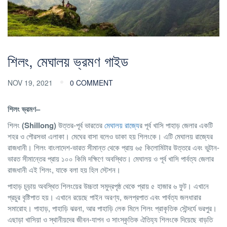
শিলং, মেঘালয় ভ্রমণ গাইড
NOV 19, 2021
0 COMMENT
শিলং
ভ্রমণ
–
শিলং
(Shillong)
উত্তর-পূর্ব ভারতের
মেঘালয় রাজ্যে
র পূর্ব খাসি পাহাড় জেলার একটি
শহর ও পৌরসভা এলাকা। মেঘের বাসা বলেও ডাকা হয় শিলংকে। এটি মেঘালয় রাজ্যের
রাজধানী। শিলং বাংলাদেশ-ভারত সীমান্ত থেকে প্রায় ৬৫ কিলোমিটার উত্তরে এবং ভুটান-
ভারত সীমান্তের প্রায় ১০০ কিমি দক্ষিণে অবস্থিত। মেঘালয় ও পূর্ব খাসি পার্বত্য জেলার
রাজধানী এই শিলং, যাকে বলা হয় হিল স্টেশন।
পাহাড় চূড়ায় অবস্থিত শিলংয়ের উচ্চতা সমুদ্রপৃষ্ঠ থেকে প্রায় ৫ হাজার ৬ ফুট। এখানে
প্রচুর বৃষ্টিপাত হয়। এখানে রয়েছে পাইন অরণ্য, জলপ্রপাত এবং পার্বত্য জলধারার
সমারোহ। পাহাড়, পাহাড়ি ঝরনা, আর পাহাড়ি লেক মিলে শিলং প্রাকৃতিক সৌন্দর্যে ভরপুর।
এছাড়া খাসিয়া ও স্থানীয়দের জীবন-যাপন ও সাংস্কৃতিক ঐতিহ্য শিলংকে দিয়েছে বাড়তি