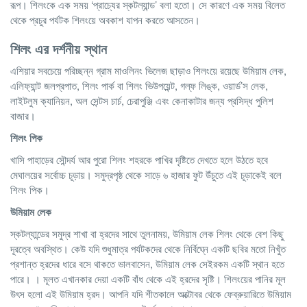
রূপ। শিলংকে এক সময় ‘প্রাচ্যের স্কটল্যান্ড’ বলা হতো। সে কারণে এক সময় বিলেত
থেকে প্রচুর পর্যটক শিলংয়ে অবকাশ যাপন করতে আসতেন।
শিলং
এর
দর্শনীয়
স্থান
এশিয়ার সবচেয়ে পরিচ্ছন্ন গ্রাম মাওলিনং ভিলেজ ছাড়াও শিলংয়ে রয়েছে উমিয়াম লেক,
এলিফ্যান্ট জলপ্রপাত, শিলং পার্ক বা শিলং ভিউপয়েন্ট, গল্ফ লিঙ্ক, ওয়ার্ড’স লেক,
লাইটলুম ক্যানিয়ন, অল সেন্টস চার্চ, চেরাপুঞ্জি এবং কেনাকাটার জন্য প্রসিদ্ধ পুলিশ
বাজার।
শিলং
পিক
খাসি পাহাড়ের সৌন্দর্য আর পুরো শিলং শহরকে পাখির দৃষ্টিতে দেখতে হলে উঠতে হবে
মেঘালয়ের সর্বোচ্চ চূড়ায়। সমুদ্রপৃষ্ঠ থেকে সাড়ে ৬ হাজার ফুট উঁচুতে এই চূড়াকেই বলে
শিলং পিক।
উমিয়াম
লেক
স্কটল্যান্ডের সমুদ্র শাখা বা হ্রদের সাথে তুলনাময়, উমিয়াম লেক শিলং থেকে বেশ কিছু
দূরত্বে অবস্থিত। কেউ যদি শুধুমাত্র পর্যটকদের থেকে নির্বিঘ্নে একটি ছবির মতো নিখুঁত
প্রশান্ত হ্রদের ধারে বসে থাকতে ভালবাসেন, উমিয়াম লেক সেইরকম একটি স্থান হতে
পারে। । মূলত এখানকার দেয়া একটি বাঁধ থেকে এই হ্রদের সৃষ্টি। শিলংয়ের পানির মূল
উৎস হলো এই উমিয়াম হ্রদ। আপনি যদি শীতকালে অক্টোবর থেকে ফেব্রুয়ারিতে উমিয়াম