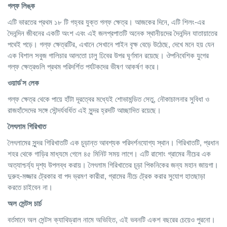
গল্ফ
লিঙ্ক
এটি ভারতের প্রথম ১৮ টি গহ্বর যুক্ত গল্ফ ক্ষেত্র। আজকের দিনে, এটি শিলং-এর
দৈনন্দিন জীবনের একটি অংশ এবং এই জলপ্রপাতটি অনেক স্থানীয়দের দৈনন্দিন যাতায়াতের
পথেই পড়ে। গল্ফ ক্ষেত্রটির, এখানে সেখানে পাইন বৃক্ষ বেড়ে উঠেছে, দেখে মনে হয় যেন
এক বিশাল সবুজ গালিচার আলতো ঢালু ঢিবের উপর ঘূর্ণমান রয়েছে। ঔপনিবেশিক যুগের
গল্ফ ক্ষেত্রগুলি প্রথম পরিদর্শিত পর্যটকদের ভীষণ আকর্ষণ করে।
ওয়ার্ড
’
স
লেক
গল্ফ ক্ষেত্র থেকে পায়ে হাঁটা দূরত্বের মধ্যেই শোভামন্ডিত সেতু, নৌকাচালনার সুবিধা ও
রাজহাঁসেদের সঙ্গে সৌন্দর্যবর্ধিত এই সুন্দর হ্রদটি আচ্ছাদিত রয়েছে।
লৈৎলাম
গিরিখাত
লৈৎলামের সুন্দর গিরিখাতটি এক চুড়ান্ত আবশ্যক পরিদর্শনযোগ্য স্থান। গিরিখাতটি, প্রধান
শহর থেকে গাড়ির মাধ্যমে গেলে ৪৫ মিনিট সময় লাগে। এটি রাসোং গ্রামের নীচের এক
অত্যাশ্চর্য্য দৃশ্য উপলব্ধ করায়। লৈৎলাম গিরিখাতের চূড়া পিকনিকের জন্য মহান জায়গা।
দুরুহ-মজ্জার ট্রেকার বা পদ ভ্রমণ কারীরা, গ্রামের নীচে ট্রেক করার সুযোগ হাতছাড়া
করতে চাইবেন না।
অল
সেন্টস
চার্চ
বর্তমানে অল সেন্টস ক্যাথিড্রাল নামে অভিহিত, এই ভবনটি একশ বছরের চেয়েও পুরনো।