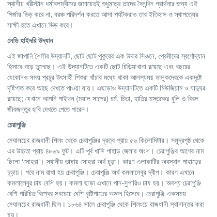
স্থানীয় খ্রীস্টান ধর্মাবলম্বীদের জমায়েতই শুধুমাত্র তাদের দৈনন্দিন প্রার্থনার জন্য এই
গির্জায় ভিড় করে না, বরঞ্চ পরিদর্শন করতে আসা পর্যটকরাও তার ইতিহাস ও স্থাপত্যের
সাক্ষী হতে এখানে ভিড় করে।
লেডি
হাইদরি
উদ্যান
এই জাপানি শৈলীর উদ্যানটি, ছোট ছোট পুকুরের এক উদার সিঞ্চনে, প্রেমীদের স্বর্গোদ্যান
হিসাবে গড়ে তুলেছে। এই উদ্যানটিতে একটি ছোট চিড়িয়াখানা রয়েছে এবং বছরের
যেকোনও সময় প্রচুর উৎসাহী শিশুরা খাঁচার মধ্যে থাকা আলস্যময় ভালুকদেরকে একদৃষ্টে
দৃষ্টিপাত করে আছে দেখতে পাওয়া যায়। এছাড়াও উদ্যানটিতে একটি মিউজিয়াম ও যাদুঘর
রয়েছে; যেখানে আপনি পাইথন (ময়াল সাপের) চর্ম, চিতা, হাতির মস্তকের খুলি ও বিরল
জীবজন্তুর ছবি দেখতে পেতে পারেন।
চেরাপুঞ্জি
মেঘালয়ের রাজধানী শিলং থেকে চেরাপুঞ্জির দূরত্ব প্রায় ৫৬ কিলোমিটার। সমুদ্রপৃষ্ঠ থেকে
এর উচ্চতা প্রায় ৪৮৬৯ ফুট। এটি পূর্ব খাসি পাহাড় জেলার অংশ। চেরাপুঞ্জির আগের নাম
ছিলো ‘সোহরা’। স্থানীয় ভাষায় সোহরা অর্থ চূড়া। কারণ এলাকাটির অবস্থান পাহাড়ের
চূড়ায়। পরে নাম রাখা হয় চেরাপুঞ্জি। চেরাপুঞ্জি অর্থ কমলালেবুর দ্বীপ। কারণ এখানে
কমলালেবুর চাষ বেশি হয়। কমলা ছাড়া এখানে পান-সুপারিও চাষ হয়। অবশ্য চেরাপুঞ্জি
বেশি পরিচিত বিশ্বের সবচেয়ে বেশি বৃষ্টিপাতের অঞ্চল হিসেবে। চেরাপুঞ্জি একসময়
মেঘালয়ের রাজধানী ছিল। ১৮৬৪ সালে চেরাপুঞ্জি থেকে শিলংয়ে রাজধানী স্থানান্তর করা
হয়।