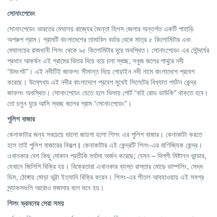
সোনাংপেডেং
সোনাংপেডেং ভারতের মেঘালয় রাজ্যের জৈন্তা হিলস জেলার অন্তর্গত একটি পাহাড়ি
অপরুপ গ্রাম। গ্রামটি বাংলাদেশের তামাবিল বর্ডার থেকে মাত্র ৫ কিলোমিটার এবং
মেঘালয়ের রাজধানী শিলং থেকে ৯৫ কিলোমিটার দূরে অবস্থিত। সোনাংপেডেং এর সৌন্দর্যের
প্রধান আকর্ষন এই গ্রামের ভিতর দিয়ে বয়ে চলা স্বচ্ছ, সবুজ জলের পাথুরে নদী
“উমংগট”। এই নদীটিই জাফলং সীমান্ত দিয়ে গোয়াইন নদী নামে বাংলাদেশে প্রবেশ
করেছে। উল্লেখ্য এই নদীর বাংলাদেশে প্রবেশ মুখেই সিলেটের বিখ্যাত পর্যটন কেন্দ্র
জাফলং অবস্থিত। সোনাংপেডেং যেতে হলে ভিসায় পোর্ট “বাই রোড ডাউকি” থাকতে হবে।
তো চলুন ঘুরে আসি স্বচ্ছ জলের গ্রাম “সোনাংপেডেং”।
পুলিশ
বাজার
কেনাকাটার জন্য সবচেয়ে ভালো জায়গা হলো শিলং এর পুলিশ বাজার। কেনাকাটা করতে
হলে তাই পুলিশ বাজারের বিকল্প
।
কেনাকাটার এই কেন্দ্রটি শিলং-এর বাণিজ্যিক কেন্দ্র।
এখানকার বেশ কিছু দোকান প্রতীকি মর্যাদা অর্জন করেছে; যেমন – দিল্লী মিষ্টান্ন ভান্ডার,
যেখানে জিলিপি বিক্রি হয়। বিক্রেতারা এখানকার ব্যস্ত রাস্তার মোড়ে ডাম্পলিং, সেদ্ধ
ডিম, ঠোঙ্গায় মোড়া ভূট্টা ইত্যাদি বিক্রি করেন। শিলং-এর শীতল আবহাওয়ায় এই সমগ্র
স্ন্যাকসগুলি আরোও মজাদার বলে মনে হয়।
শিলং
ভ্রমনের
সেরা
সময়