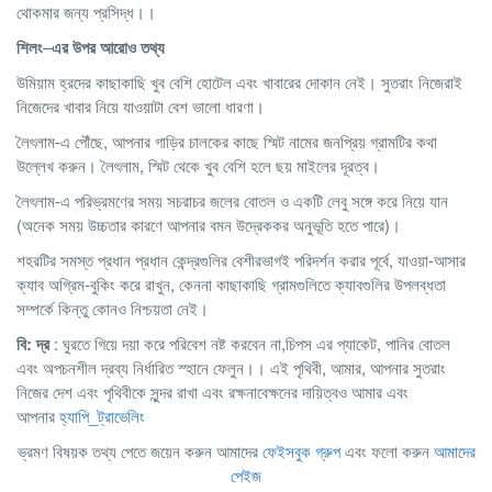
থোকমার জন্য প্রসিদ্ধ।।
শিলং
–
এর
উপর
আরোও
তথ্য
উমিয়াম হ্রদের কাছাকাছি খুব বেশি হোটেল এবং খাবারের দোকান নেই। সুতরাং নিজেরাই
নিজেদের খাবার নিয়ে যাওয়াটা বেশ ভালো ধারণা।
লৈৎলাম-এ পৌঁছে, আপনার গাড়ির চালকের কাছে স্মিট নামের জনপ্রিয় গ্রামটির কথা
উল্লেখ করুন। লৈৎলাম, স্মিট থেকে খুব বেশি হলে ছয় মাইলের দূরত্ব।
লৈৎলাম-এ পরিভ্রমণের সময় সচরাচর জলের বোতল ও একটি লেবু সঙ্গে করে নিয়ে যান
(অনেক সময় উচ্চতার কারণে আপনার বমন উদ্রেককর অনুভূতি হতে পারে)।
শহরটির সমস্ত প্রধান প্রধান কেন্দ্রগুলির বেশীরভাগই পরিদর্শন করার পূর্বে, যাওয়া-আসার
ক্যাব অগ্রিম-বুকিং করে রাখুন, কেননা কাছাকাছি গ্রামগুলিতে ক্যাবগুলির উপলব্ধতা
সম্পর্কে কিন্তু কোনও নিশ্চয়তা নেই।
বি: দ্র
: ঘুরতে গিয়ে দয়া করে পরিবেশ নষ্ট করবেন না,চিপস এর প্যাকেট, পানির বোতল
এবং অপচনশীল দ্রব্য নির্ধারিত স্হানে ফেলুন।। এই পৃথিবী, আমার, আপনার সুতরাং
নিজের দেশ এবং পৃথিবীকে সুন্দর রাখা এবং রক্ষনাবেক্ষনের দায়িত্বও আমার এবং
আপনার
হ্যাপি_ট্রাভেলিং
ভ্রমণ বিষয়ক তথ্য পেতে জয়েন করুন আমাদের
ফেইসবুক গ্রুপ
এবং ফলো করুন
আমাদের
পেইজ