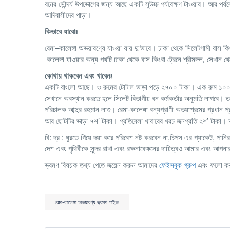
বনের সৌন্দর্য উপভোগের জন্য আছে একটি সুউচ্চ পর্যবেক্ষণ টাওয়ার। আর পর্য
আদিবাসীদের পাড়া।
কিভাবে
যাবোঃ
রেমা
–
কালেঙ্গা
অভয়ারণ্যে যাওয়া যায় দু
‘
ভাবে। ঢাকা থেকে সিলেটগামী বাস কিং
কালেঙ্গা
যাওয়ার অন্য পথটি ঢাকা থেকে বাস কিংবা ট্রেনে শ্রীমঙ্গল
,
সেখান থে
কোথায় থাকবেন এবং খাবেনঃ
একটি বাংলো আছে। ৩ রুমের টোটাল ভাড়া পড়ে ২৭০০ টাকা। এক রুম ১০০০ ট
সেখানে অবস্থান করতে হলে সিলেট বিভাগীয় বন কর্মকর্তার অনুমতি লাগবে
পরিচালক আব্দুর রহমান লাশু। রেমা-কালেঙ্গা বন্যপ্রাণী অভয়াশ্রমের প্রধান
আর ছোটটির ভাড়া ৭শ’ টাকা। প্রতিবেলা খাবারের খরচ জনপ্রতি ২শ’ টাকা।
বি: দ্র : ঘুরতে গিয়ে দয়া করে পরিবেশ নষ্ট করবেন না,চিপস এর প্যাকেট, 
দেশ এবং পৃথিবীকে সুন্দর রাখা এবং রক্ষনাবেক্ষনের দায়িত্বও আমার এবং আপ
ভ্রমণ বিষয়ক তথ্য পেতে জয়েন করুন আমাদের
ফেইসবুক গ্রুপ
এবং ফলো ক
রেমা-কালেঙ্গা অভয়ারণ্য ভ্রমণ গাইড