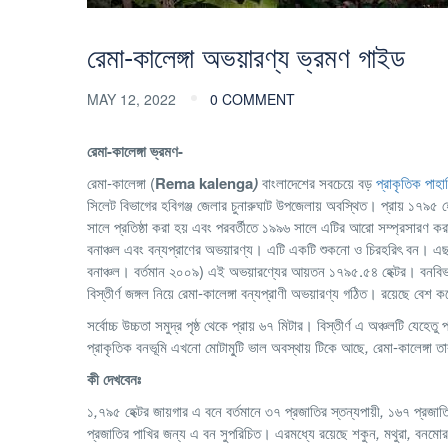
রেমা-কালেঙ্গা অভয়ারণ্য ভ্রমণ গাইড
MAY 12, 2022
0 COMMENT
রেমা-কালেঙ্গা ভ্রমণ-
রেমা-কালেঙ্গা (
Rema kalenga
)
বাংলাদেশের সবচেয়ে বড়
প্রাকৃতিক পাহাড
সিলেট বিভাগের হবিগঞ্জ জেলার চুনারুঘাট উপজেলায় অবস্থিত। প্রায় ১৭৯৫ 
সালে প্রতিষ্ঠা করা হয় এবং পরবর্তীতে ১৯৯৬ সালে এটির আরো সম্প্রসারণ করা
বনাঞ্চল এবং
বন্যপ্রাণের
অভয়ারণ্য। এটি একটি শুকনো ও চিরহরিৎ বন। এছাড
বনাঞ্চল। বর্তমান ২০০৯) এই অভয়ারণ্যের আয়তন ১৭৯৫.৫৪ হেক্টর। বনবিভাগের 
বিস্তীর্ণ জঙ্গল নিয়ে রেমা-কালেঙ্গা বন্যপ্রাণী অভয়ারণ্য গঠিত।
রয়েছে বেশ ক
সর্বোচ্চ উচ্চতা সমুদ্র পৃষ্ঠ থেকে প্রায় ৬৭ মিটার। বিস্তীর্ণ এ অঞ্চলটি যেহেতু 
প্রাকৃতিক বনভূমি এখনো মোটামু্টি ভাল অবস্থায় টিকে আছে
,
রেমা-কালেঙ্গা 
কী
দেখবেনঃ
১
,
৭৯৫ হেক্টর জায়গার এ বনে বর্তমানে ৩৭ প্রজাতির স্তন্যপায়ী
,
১৬৭ প্রজাতি
প্রজাতির পাখির জন্য এ বন সুপরিচিত। এরমধ্যে রয়েছে শকুন
,
মথুরা
,
বনমো