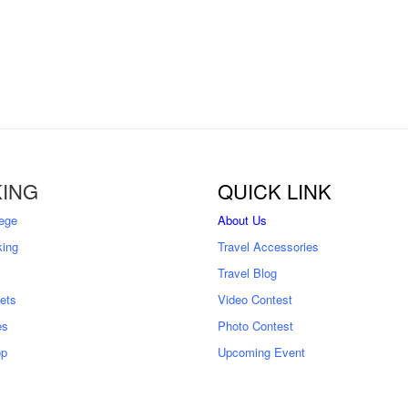
ING
QUICK LINK
ege
About Us
king
Travel Accessories
Travel Blog
kets
Video Contest
es
Photo Contest
op
Upcoming Event