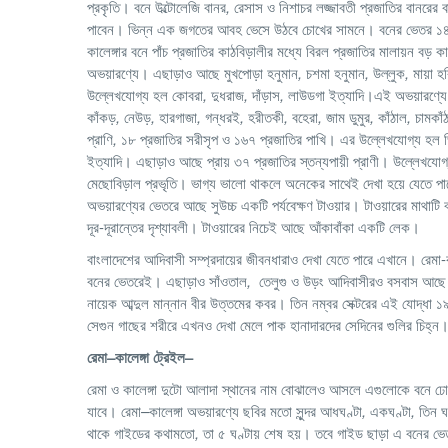
প্রকৃতি। বনে উল্টোলেজি বানর
,
রেসাস ও নিশাচর লজ্জাবতী প্রজাতির বানরের ব
পাবেন। ভিন্ন এক জগতের আবহ ভেসে উঠবে চোখের সামনে। বনের ভেতর ১৪-১৫টি
কালেঙ্গার বনে পাঁচ প্রজাতির কাঠবিড়ালীর মধ্যে বিরল প্রজাতির মালায়ন বড
অভয়ারণ্যে। এছাড়াও আছে মুখপোড়া হনুমান
,
চশমা হনুমান
,
উল্লুক
,
মায়া হ
উল্লেখযোগ্য হল কোবরা
,
দুধরাজ
,
দাঁড়াস
,
লাউডগা ইত্যাদি।এই অভয়ারণ্যে 
কাঁকড়
,
নেউড়
,
হারগাজা
,
গন্ধরই
,
হরীতকী
,
বহেরা
,
জাম ডুমুর
,
কাঁঠাল
,
চামকাঁ
প্রাণি
,
১৮ প্রজাতির সরীসৃপ ও ১৬৭ প্রজাতির পাখি। এর উল্লেখযোগ্য হল 
ইত্যাদি। এছাড়াও আছে প্রায় ৩৭ প্রজাতির স্তন্যপায়ী প্রাণী। উল্লেখযোগ
মেছোবিড়াল প্রভৃতি। ভাগ্য ভালো থাকলে অনেকের সাথেই দেখা হয়ে যেতে
অভয়ারণ্যের ভেতরে আছে সুউচ্চ একটি পর্যবেক্ষণ টাওয়ার। টাওয়ারের মাথাটি 
দূর-দূরান্তের দৃশ্যাবলী। টাওয়ারের নিচেই আছে আঁকাবাঁকা একটি লেক।
বাংলাদেশের আদিবাসী সম্প্রদায়ের জীবনধারাও দেখা যেতে পারে এখানে। রেমা-ক
বনের ভেতরেই। এছাড়াও সাঁওতাল
,
তেলুগু ও উড়ং আদিবাসীরও বসবাস আছে। র
নায়েক আব্দুল মান্নান বীর উত্তমের কবর। তিন নম্বর সেক্টরের এই যোদ্ধা ১৯
সেগুন গাছের শরীরে এখনও দেখা মেলে পাক হানাদারদের সেদিনের গুলির চিহ্ন
রেমা
–
কালেঙ্গা
ট্রেইল
–
রেমা ও কালেঙ্গা দুটো আলাদা স্থানের নাম বোঝালেও আসলে এগুলোকে বনে ঢোকার
যাবে। রেমা
–
কালেঙ্গা
অভয়ারণ্যে ছবির মতো সুন্দর আধঘণ্টা
,
একঘণ্টা
,
তিন ঘ
থাকে গাইডের কথামতো
,
তা ৫ ঘণ্টায় শেষ হয়। তবে গাইড ছাড়া এ বনের 