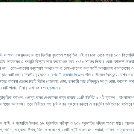
়ি বনাঞ্চল
এবংসুন্দরবনের পরে দ্বিতীয় বৃহত্তম প্রাকৃতিক এই বন ঢাকা থেকে প্রায় ১৩০ কিলোমিট
হেক্টর আয়তনের এ বনভূমি বিস্তার লাভ করতে শুরু করে ১৯৪০ সালের দিকে। রেমা–কালেঙ্গা অভয
 হয়। রেমা–কালেঙ্গা বন্যপ্রাণ অভয়ারণ্য
বা
রেমা–কালেঙ্গা বন্যপ্রাণী অভয়ারণ্য
বাংলাদেশের
এ
়াও এটি দেশের দ্বিতীয় বৃহত্তম
বণ্যপ্রাণী অভয়ারণ্য
এবং জীব ও উদ্ভিদ বৈচিত্র্যে দেশের সবচে
কালেঙ্গা রেঞ্জের চারটি বিটের (কালেঙ্গা
,
রেমা
,
ছনবাড়ী আর রশিদপুর) মধ্যে রেমা
,
কালেঙ্গা আর
য়েকটি পাহাড়-টিলা। এখানকার
পাহাড়গুলোর
প্রাকৃতিক বনাঞ্চল
,
এজন্য বনের দেখভালের জন্য রয়েছে ১১টি ইউনিট ও ৭টি ক্যাম্প। বাংলাদেশে
তার মধ্যে অন্যতম। তবে নির্বিচারে গাছ চুরি ও বন ধ্বংসের কারণে এ বনভূমির অস্তিত্বও বর্তমানে
র পাখি
,
৭ প্রজাতির উভচর
,
১৮ প্রজাতির সরীসৃপ ও ৬৩৮ প্রজাতির উদ্ভিদ পাওয়া যায়। অনেক
রগ
,
প্যাঁচা
,
মাছরাঙা
,
ঈগল
,
চিল
,
কাও ধনেশ
,
ফোটা কান্টি সাতভারলা
,
শ্যামা
,
শালিক
,
শামুক খাওর