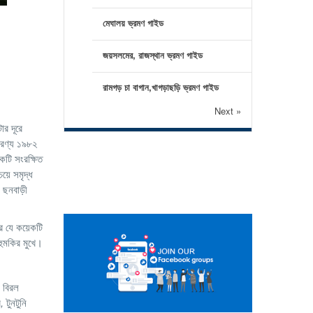
মেঘালয় ভ্রমণ গাইড
জয়সলমের, রাজস্থান ভ্রমণ গাইড
রামগড় চা বাগান,খাগড়াছড়ি ভ্রমণ গাইড
Next »
ার দূরে
়ারণ্য ১৯৮২
কটি সংরক্ষিত
য়ে সমৃদ্ধ
 ছনবাড়ী
র যে কয়েকটি
 হুমকির মুখে।
 বিরল
ি
,
টুনটুনি