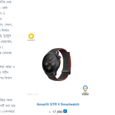
াণির দেখা
। রেমা-
লে এ
যে
াল
,
সেগুন
,
ির উভচর
রি
,
টুনটুনি
,
মেছোবাঘ
,
েন।
ের ভেতরের
 পাড়া আছে এ
ধে শহীদ
শের বিশাল
েরিয়ে আসা
Amazfit GTR 4 Smartwatch
টি বলা হয়ে
ফেলে।একনজরে
৳
17,990