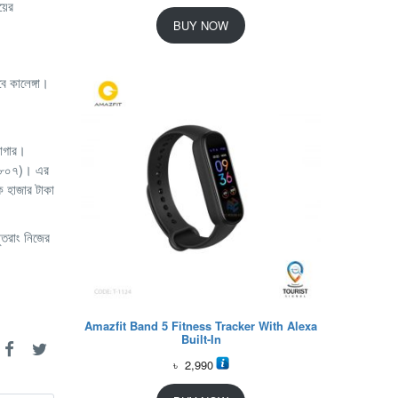
য়ের
BUY NOW
বে
কালেঙ্গা।
মাগার।
৭৭৮০৭)। এর
ক হাজার টাকা
ুতরাং নিজের
Amazfit Band 5 Fitness Tracker With Alexa
Built-In
৳
2,990