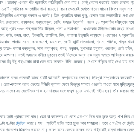
াস। তাছাড়া এখানে পাঁচ প্রজাতির কাঠবিড়ালি দেখা যায়। একটু খেয়াল করলেই হরেক রকমের প্র
 নৃতাত্ত্বিক জনগোষ্ঠীর পাড়া রয়েছে। বনের ভেতরেই দেখতে পাবেন ধানের বিস্তর সবুজ মাঠ
় কাঠবিড়ালীর একমাত্র বসবাস এ বনেই। তিন প্রজাতির বানর কুলু
,
রেসাস আর লজ্জাবতী’র দেখা মে
রিণ
,
মেছোবাঘ
,
বন্যশুকর
,
গন্ধগোকুল
,
বেজি
,
সজারু ইত্যাদি। বনের ১৮ প্রজাতির সরীসৃপের মধ্
আছে প্রায় ৬৩৮ গাছপ্রজাতির উদ্ভিদ
,
পালা ও লতাপাতা। এখানকার উদ্ভিদগুলোর মধ্যে আওয়
ঠাল
,
কাউ
,
কদম
,
রাতা
,
চিকরাশি
,
চাপালিশ
,
নিম
,
বনমালা ইত্যাদি অন্যতম। এছাড়াও ৭ প্রজাত
ভিমরাজ
,
পাহাড়ি ময়না
,
কাও ধনেশ
,
বনমোরগ
,
ফোটা কান্টি সাতভারলা
,
শ্যামা
,
শালিক
,
শামুক খাও
্য হচ্ছে- কালো বন্যশূকর
,
সাদা বন্যশূকর
,
বানর
,
হনুমান
,
মুখপোড়া হনুমান
,
খরগোশ
,
ছোট হরিন
 পারে আপনার। যতই জঙ্গলের গভীরে ঢুকবেন ততই নিজেকে অন্য এক সবুজ জগতে আবিষ্কার করব
বনের উঁচু উঁচু গাছগুলোর মাথা ভেদ করে আকাশে উঁকি মেরেছে। সেখানে দাঁড়িয়ে তাই দেখা যায় বন
ালেঙ্গা বনের ভেতরেই আছে চারটি আদিবাসী সম্প্রদায়ের বসবাস। ত্রিপুরা সম্প্রদায়ের কয়েকটি
েমা-কালেঙ্গা বনের ভেতরে বিজিবি ক্যাম্প ফেলে কিছুদূর সামনে এগুলেই পাওয়া যাবে মুক্তিযুদ্
৭১ সালের ২৪ সেপ্টেম্বর পাক হানাদারদের সঙ্গে সম্মুখ যুদ্ধে এখানেই শহীদ হন। তাঁর কবরের পা
।
 দুটো প্রান্ত বলা যায়। রেমা বা কালেঙ্গার যে কোন একপাশ দিয়ে বনে ঢুকে অন্য পাশ দিয়ে ব
ণ্টা ঘণ্টার
ট্রেইল
আছে। পথ। প্রতিটি ছবির মতো সুন্দর আর সাজানো। তবে ৩ ঘণ্টার যে ট্রেইল
ভেতরে প্রবেশের চিন্তাও করবেন না। কারণ বনের ভেতরে অনেক সময় গাইডরাই রাস্তা হারিয়ে 