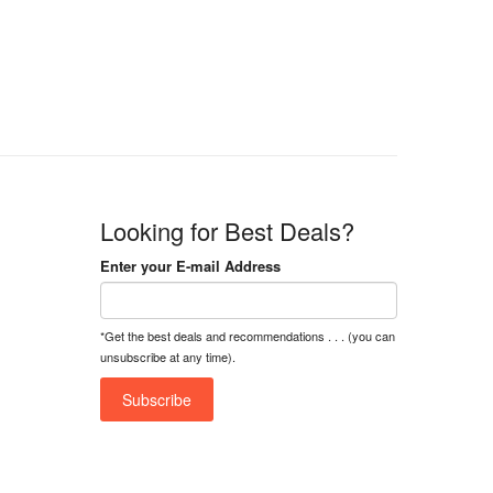
n
n
a
t
l
p
p
r
r
i
i
c
c
e
e
i
w
s
a
:
Looking for Best Deals?
s
৳
:
Enter your E-mail Address
৳
1
5
1
,
*Get the best deals and recommendations . . . (you can
8
2
unsubscribe at any time).
,
5
0
0
0
0