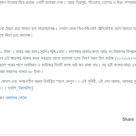
বেক্ষণ টাওয়ার ঘিরে রয়েছে একটি মনোরম লেক। আছে ত্রিপুরা
,
সাঁওতাল
,
তেলেগু ও উড়ং সম্প্রদা
বা ট্রেনে চড়ে নামতে হবে শায়েস্তাগঞ্জ। সেখান থেকে সিএনজি/বেবি টেক্সি/বাইক চেপে আসতে হ
কে জিপে চড়ে
কালেঙ্গা।
াকা । খাবার খরচ ডাল+মুরগি+সব্জি+ভাত। কালেঙ্গায় থাকার জন্য আছে বন বিভাগের বিশ্রা
। তবে এই জায়গায় থাকার জন্য সবচেয়ে ভালো ব্যবস্থা হলো নিসর্গ তরফ হিল কটেজ (০১৭৩১৯
 প্রবেশ পথের পাশে অবস্থিত এ কটেজের তিনটি কক্ষে আট জন থাকা যায়। বড় দুটি কক্ষের ভাড়া এ
 আর সকালের নাস্তা ৬০ টাকা।
পানির বোতল এবং অপচনশীল দ্রব্য নির্ধারিত স্হানে ফেলুন।। এই পৃথিবী, এই দেশ আমার, আপনার স
নার।।
হ্যাপি_ট্রাভেলিং
]
রুন
আমাদের পেইজ
Share