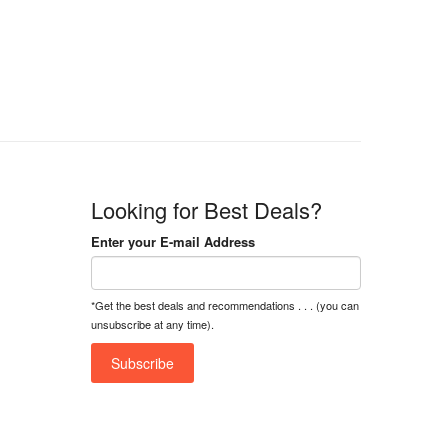
n
n
a
t
l
p
p
r
r
i
i
c
c
e
e
i
w
s
a
:
Looking for Best Deals?
s
৳
:
Enter your E-mail Address
৳
1
5
1
,
*Get the best deals and recommendations . . . (you can
8
2
unsubscribe at any time).
,
5
0
0
0
0