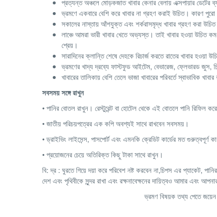
প্রত্যন্ত অঞ্চলে মোড়কজাত খাবার কেনার বেলায় এক্সপায়ার ডেটের ব
ভ্রমণে একবারে বেশি করে খাবার না গ্রহণ করাই উচিত। কারণ পুরো 
সকালের নাস্তায় আঁশযুক্ত এবং শর্করাসমৃদ্ধ খাবার গ্রহণ করা উচি
লাঞ্চে আমরা ভারী খাবার খেতে অভ্যস্ত। তাই খাবার হওয়া উচিত কম
শ্রেয়।
সারাদিনের ক্লান্তি শেষে দেহকে রিচার্জ করতে রাতের খাবার হওয়া উচি
ভ্রমণের খাদ্য দ্রব্যে ফাস্টফুড আইটেম, বেভারেজ, ফ্লেভারড জুস,
খাবারের তালিকায় বেশি তেলে ভাজা খাবারের পরিবর্তে স্বাভাবিক খাবার
সবসময়
সঙ্গে
রাখুন
• পানির বোতল রাখুন। রেস্টুরেন্ট বা হোটেল থেকে এই বোতলে পানি রিফিল কর
• জাতীয় পরিচয়পত্রের এক কপি অবশ্যই সাথে রাখবেন সবসময়।
• ড্রাইভিং লাইসেন্স, পাসপোর্ট এবং এমনকি ক্রেডিট কার্ডের মত গুরুত্বপূর্ণ
• প্রয়োজনের চেয়ে অতিরিক্ত কিছু টাকা সাথে রাখুন।
বি: দ্র : ঘুরতে গিয়ে দয়া করে পরিবেশ নষ্ট করবেন না,চিপস এর প্যাকেট, 
দেশ এবং পৃথিবীকে সুন্দর রাখা এবং রক্ষনাবেক্ষনের দায়িত্বও আমার এবং আপন
ভ্রমণ বিষয়ক তথ্য পেতে জয়