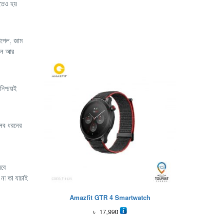
তেও হয়
আপেল, জাম
রুন আর
িশ্চয়ই
 সব ধরনের
মবে
 না তা যাচাই
Amazfit GTR 4 Smartwatch
৳
17,990