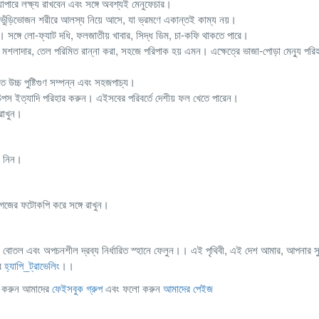
্যাপারে লক্ষ্য রাখবেন এবং সঙ্গে অবশ্যই মেনুফেচার।
ভুঁড়িভোজন শরীরে আলস্য নিয়ে আসে, যা ভ্রমণে একান্তই কাম্য নয়।
ত। সঙ্গে লো-ফ্যাট দধি, ফলজাতীয় খাবার, সিদ্ধ ডিম, চা-কফি থাকতে পারে।
 মশলাদার, তেল পরিমিত রান্না করা, সহজে পরিপাক হয় এমন। এক্ষেত্রে ভাজা-পোড়া মেন্যু পরি
ত উচ্চ পুষ্টিগুণ সম্পন্ন এবং সহজপাচ্য।
 চিপস ইত্যাদি পরিহার করুন। এইসবের পরিবর্তে দেশীয় ফল খেতে পারেন।
 রাখুন।
ে নিন।
 কাগজের ফটোকপি করে সঙ্গে রাখুন।
পানির বোতল এবং অপচনশীল দ্রব্য নির্ধারিত স্হানে ফেলুন।। এই পৃথিবী, এই দেশ আমার, আপনার স
ার
হ্যাপি_ট্রাভেলিং
।।
েন করুন আমাদের
ফেইসবুক গ্রুপ
এবং ফলো করুন
আমাদের পেইজ