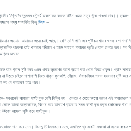
থিবীর নিখুঁত বৈচিত্র্যময় সৌন্দর্য অবলোকন করতে চাইনা এমন মানুষ খুঁজে পাওয়া ভার।। ভ্রমণে
্রমণের খাদ্য সম্পর্কিত কিছু
টিপস
–
াওয়ার অভ্যাস আমাদের অনেকেরই আছে। বেশি বেশি পানি আর পুষ্টিকর খাবার খাওয়ার পাশাপাশি 
 স্বাভাবিক থাকেনা তাই খাবারের পরিমান ও হজম সহায়ক খাবারের প্রতি খেয়াল রাখতে হবে। সব বি
 এড়িয়ে চলবেন।
 থাকে তবে গ্যাস সৃষ্টি করে এমন খাবার ভ্রমণের আগে গ্রহণ করা থেকে বিরত থাকুন। গ্যাস সাধার
না উঠতে চাইলে পাশাপাশি বিরত থাকুন ফুলকপি, পেঁয়াজ, বাঁধাকপিসহ গ্যাস সমস্যার সৃষ্টি করে
ই নয় যে কারোরই হতে পারে।
িমান- সবখানেই সাধারন ফাস্ট ফুড বেশি বিক্রি হয়। দেখতে ও খেতে ভালো হলেও এই খাবারগুলো
ো তোলে আরো অস্বাভাবিক, বিশেষ করে আকাশে ভ্রমণের সময় ফাস্ট ফূড রক্ত চলাচলকে বাঁধা দ
উটকো ঝামেলা সৃষ্টি করে ফাস্টফুড।
যালকোহল পান করে নেন। কিন্তু চিকিৎসকদের মতে, এমনিতে খুব একটা সমস্যা না হলেও রক্তে প