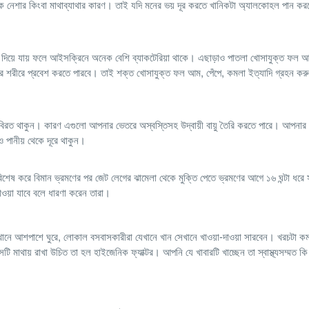
মক নেশার কিংবা মাথাব্যাথার কারণ। তাই যদি মনের ভয় দূর করতে খানিকটা অ্যালকোহল পান কর
য দিয়ে যায় ফলে আইসক্রিনে অনেক বেশি ব্যাকটেরিয়া থাকে। এছাড়াও পাতলা খোসাযুক্ত ফল 
র শরীরে প্রবেশ করতে পারবে। তাই শক্ত খোসাযুক্ত ফল আম, পেঁপে, কমলা ইত্যাদি গ্রহন ক
বিরত থাকুন। কারণ এগুলো আপনার ভেতরে অস্বস্তিসহ উদ্বায়ী বায়ু তৈরি করতে পারে। আপনার ন
ও পানীয় থেকে দূরে থাকুন।
 বিশেষ করে বিমান ভ্রমণের পর জেট লেগের ঝামেলা থেকে মুক্তি পেতে ভ্রমণের আগে ১৬ ঘন্টা ধরে
ওয়া যাবে বলে ধারণা করেন তারা।
ন সেখানে আশপাশে ঘুরে, লোকাল বসবাসকারীরা যেখানে খান সেখানে খাওয়া-দাওয়া সারবেন। খরচটা ক
টি মাথায় রাখা উচিত তা হল হাইজেনিক ফ্যাক্টর। আপনি যে খাবারটি খাচ্ছেন তা স্বাস্থ্যসম্মত কি