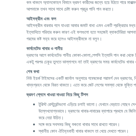
কম থাকলে অ্যালকোহল বিমানে ভ্রমণ কারীদের জন্যে হয়ে উঠতে পারে মারাত্
আপনাকে তখন সাথে সাথে চেষ্টা করুন প্রচুর পানি পান করতে।
আইসক্রীম
এবং
ফল
আইসক্রীম বারবার গলে যাওয়া আবার জমাট বাধা এমন একটি প্রক্রিয়ার মধ্
ইত্যাদিতে পরিহার করুন কারণ এই ফলগুলো হতে সহজেই ব্যাকটেরিয়া আপনা
গরমের কষ্ট সহ্য করে হলেও আইসক্রীমকে না বলুন।
কার্বনেটেড
খাবার
ও
পানীয়
ভ্রমণের আগে কার্বনেটেড পানীয় কোকা-কোলা,পেপসি ইত্যাদি পান করা থেকে 
একটু পরপর ঢেকুর তুলতে ভাল্লাগবে না! তাই ভ্রমণের সময় কার্বনেটেড খাবার 
শেষ কথা
নিউ ইয়র্ক টাইমসের একটি জার্নাল অনুসারে গবেষকেরা পরামর্শ দেন ভ্রমণের,
খাদ্যগ্রহন থেকে বিরত থাকতে। এতে করে জেট লেগের সমস্যা থেকে মুক্তি পা
ভ্রমণ প্লেসে খাওয়া
দাওয়া
নিয়ে
কিছু
টিপস
টুরিস্ট রেস্টুরেন্টগুলো এড়িয়ে চলাই ভালো। যেখানে বেড়াতে গেছে
উল্লেখযোগ্যভাবে। ভ্রমণের খাবার-দাবারের ব্যাপারে প্রথমে যে জিনিস
করে নেয়া উচিত।
সঙ্গে করে সবসময় কিছু শুকনো খাবার সাথে রাখতে পারেন।
স্থানীয় কোন ঐতিহ্যবাহী খাবার থাকলে তা খেয়ে দেখতে পারেন।