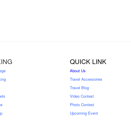
ING
QUICK LINK
ege
About Us
king
Travel Accessories
Travel Blog
kets
Video Contest
es
Photo Contest
op
Upcoming Event