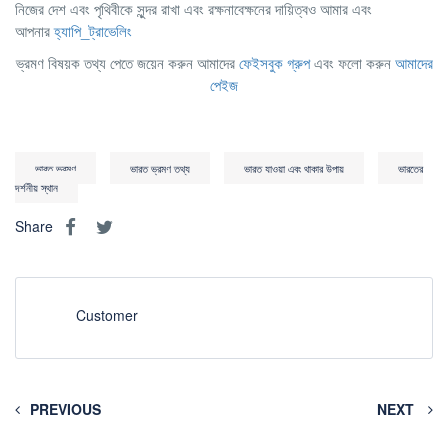
নিজের দেশ এবং পৃথিবীকে সুন্দর রাখা এবং রক্ষনাবেক্ষনের দায়িত্বও আমার এবং
আপনার
হ্যাপি_ট্রাভেলিং
ভ্রমণ বিষয়ক তথ্য পেতে জয়েন করুন আমাদের
ফেইসবুক গ্রুপ
এবং ফলো করুন
আমাদের
পেইজ
ভারত ভ্রমণ
ভারত ভ্রমণ তথ্য
ভারত যাওয়া এবং থাকার উপায়
ভারতের
দর্শনীয় স্থান
Share
Customer
PREVIOUS
NEXT