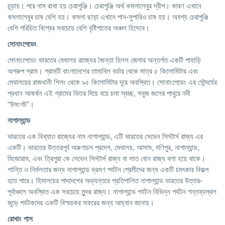
চূড়ায়। পরে নাম রাখা হয় চেরাপুঞ্জি। চেরাপুঞ্জি অর্থ কমলালেবুর দ্বীপ। কারণ এখানে
কমলালেবুর চাষ বেশি হয়। কমলা ছাড়া এখানে পান-সুপারিও চাষ হয়। অবশ্য চেরাপুঞ্জি
বেশি পরিচিত বিশ্বের সবচেয়ে বেশি বৃষ্টিপাতের অঞ্চল হিসেবে।
সোনাংপেডেং
সোনাংপেডেং ভারতের মেঘালয় রাজ্যের জৈন্তা হিলস জেলার অন্তর্গত একটি পাহাড়ি
অপরুপ গ্রাম। গ্রামটি বাংলাদেশের তামাবিল বর্ডার থেকে মাত্র ৫ কিলোমিটার এবং
মেঘালয়ের রাজধানী শিলং থেকে ৯৫ কিলোমিটার দূরে অবস্থিত। সোনাংপেডেং এর সৌন্দর্যের
প্রধান আকর্ষন এই গ্রামের ভিতর দিয়ে বয়ে চলা স্বচ্ছ, সবুজ জলের পাথুরে নদী
“উমংগট”।
নাগাল্যান্ড
ভারতের এক বিখ্যাত রাজ্যের নাম নাগাল্যান্ড, এটি ভারতের সেভেন সিস্টার্স রাজ্য এর
একটি। ভারতের উত্তরপূর্ব অরুণাচল প্রদেশ, মেঘালয়, আসাম, মণিপুর, নাগাল্যান্ড,
মিজোরাম, এবং ত্রিপুরা কে সেভেন সিস্টার্স রাজ্য বা সাত বোন রাজ্য বলা হয়ে থাকে।
শান্তি ও নির্মলতার জন্য নাগাল্যান্ড ভ্রমণ পর্যটন প্রেমীদের জন্য একটি চমৎকার বিকল্প
হতে পারে। হিমালয়ের পাদদেশের অভ্যন্তরে প্রতিপালিত নাগাল্যান্ড ভারতের উত্তর-
পূর্বাঞ্চলে অবস্থিত এক সবচেয়ে সুন্দর রাজ্য। নাগাল্যান্ড পর্যটন বিভিন্ন পর্যটন গন্তব্যস্থল
জুড়ে পর্যটকদের একটি বিস্ময়কর সফরের জন্য আহ্বান জানায়।
রোথাং
পাস