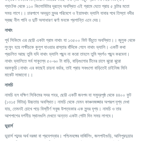
গ্যাংটক থেকে ১১০ কিলোমিটার দূরত্বে অবস্থিত এই গ্রামে যেতে প্রায় ৫ ঘন্টার মতো
সময় লাগে।। চারপাশে অদ্ভুত সুন্দর পরিবেশে ও ইয়ামথাং ভ্যালি যাবার পথে তিস্তা নদীর
স্বচ্ছ নীল পানি ও দুটি অসাধারণ ঝর্ণা মনকে প্রশান্তি এনে দেয়।
নাথাং
পূর্ব সিকিমে এর ছোট্ট একটা গ্রাম নাথাং যা ১৩৫০০ ফিট উঁচুতে অবস্থিত।। জুলুক থেকে
লুংফুং হয়ে লক্ষীচকে কুলুপ যাওয়ার রাস্তার বাঁদিকে গেলে নাথাং ভ্যালি। একটি কথা
প্রচলিত আছে তুমি যদি নাথাং ভ্যালি পছন্দ না করো তাহলে তুমি স্বর্গও পছন্দ করবেনা।
নাথাং ভ্যালিতে সর্ব সাকুল্যে ৫০-৬০ টা বাড়ি, বাড়িগুলোর টিনের চালে ঝুরো ঝুরো
বরফকুচি।নাথাং এর কাছেই চায়না বর্ডার, তাই প্রায় সবগুলো বাড়িতেই চাইনিজ মিনি
মার্কেট সাজানো।।
নামচি
নামচি হল দক্ষিণ সিকিমের সদর শহর, ছোট্ট একটি জনপদ যা সমুদ্রপৃষ্ঠ থেকে ৪৪০০ ফুট
(১৩১৫ মিটার) উচ্চতায় অবস্থিত। নামচি থেকে যেমন কাঞ্চনজঙ্ঘার অপরূপ দৃশ্য দেখা
যায়, তেমনই চোখে পড়ে বিস্তীর্ণ সবুজ উপত্যকার এক সুন্দর দৃশ্য। নামচি ও তার
আশপাশের দর্শনীয় স্থানগুলি দেখতে অন্তত একটা গোটা দিন সময় লাগবে।
ডুয়ার্স
ডুয়ার্স শব্দের অর্থ দরজা বা প্রবেশদ্বার। পশ্চিমবঙ্গের দার্জিলিং, জলপাইগুড়ি, আলিপুরদুয়ার