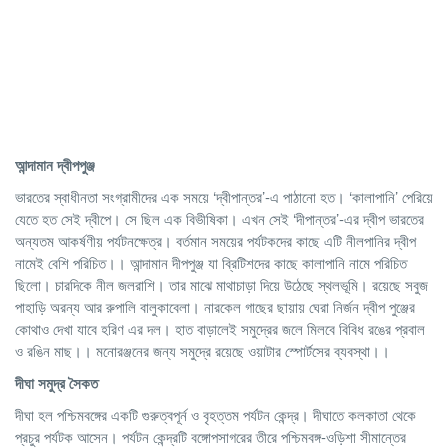
আন্দামান দ্বীপপুঞ্জ
ভারতের স্বাধীনতা সংগ্রামীদের এক সময়ে ‘দ্বীপান্তর’-এ পাঠানো হত। ‘কালাপানি’ পেরিয়ে
যেতে হত সেই দ্বীপে। সে ছিল এক বিভীষিকা। এখন সেই ‘দীপান্তর’-এর দ্বীপ ভারতের
অন্যতম আকর্ষণীয় পর্যটনক্ষেত্র। বর্তমান সময়ের পর্যটকদের কাছে এটি নীলপানির দ্বীপ
নামেই বেশি পরিচিত।। আন্দামান দীপপুঞ্জ যা ব্রিটিশদের কাছে কালাপানি নামে পরিচিত
ছিলো। চারদিকে নীল জলরাশি। তার মাঝে মাথাচাড়া দিয়ে উঠেছে স্থলভূমি। রয়েছে সবুজ
পাহাড়ি অরন্য আর রুপালি বালুকাবেলা। নারকেল গাছের ছায়ায় ঘেরা নির্জন দ্বীপ পুঞ্জের
কোথাও দেখা যাবে হরিণ এর দল। হাত বাড়ালেই সমুদ্রের জলে মিলবে বিবিধ রঙের প্রবাল
ও রঙিন মাছ।। মনোরঞ্জনের জন্য সমুদ্রে রয়েছে ওয়াটার স্পোর্টসের ব্যবস্থা।।
দীঘা
সমুদ্র
সৈকত
দীঘা হল পশ্চিমবঙ্গের একটি গুরুত্বপূর্ন ও বৃহত্তম পর্যটন কেন্দ্র। দীঘাতে কলকাতা থেকে
প্রচুর পর্যটক আসেন। পর্যটন কেন্দ্রটি বঙ্গোপসাগরের তীরে পশ্চিমবঙ্গ-ওড়িশা সীমান্তের