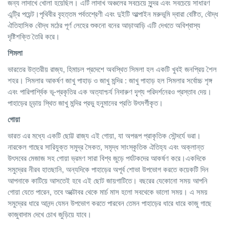
জন্য লাদাখে খোলা হয়েছিল। এটি লাদাখ অঞ্চলের সবচেয়ে সুন্দর এবং সবচেয়ে সাধারণ
এন্ট্রি পয়েন্ট।পৃথিবীর বৃহত্তম পর্বতশ্রেণী এবং দুইটি আল্পাইন মরুভূমি দ্বারা বেষ্টিত, বৌদ্ধ
ঐতিহাসিক বৌদ্ধ মঠের পূর্ণ লেহের শুকনো বনের আড়াআড়ি এটি দেখতে অবিশ্বাস্য
দৃষ্টিশক্তি তৈরি করে।
শিমলা
ভারতের উত্তরীয় রাজ্য, হিমাচল প্রদেশে অবস্থিত সিমলা হল একটি খুবই জনপ্রিয় শৈল
শহর। সিমলার আকর্ষণ জাখু পাহাড় ও জাখু মন্দির : জাখু পাহাড় হল সিমলার সর্বোচ্চ শৃঙ্গ
এবং পারিপার্শ্বিক ভূ-প্রকৃতির এক অত্যাশ্চর্য নিদারুণ দৃ্শ্য পরিদর্শনেরও প্রস্তাব দেয়।
পাহাড়ের চূড়ায় স্থিত জাখু মন্দির প্রভু হনুমানের প্রতি উৎসর্গীকৃত।
গোয়া
ভারত এর মধ্যে একটি ছোট্ট রাজ্য এই গোয়া, যা অপরূপ প্রাকৃতিক সৌন্দর্যে ভরা।
নারকেল গাছের সারিযুক্ত সমুদ্র সৈকত, সমৃদ্ধ সাংস্কৃতিক ঐতিহ্য এবং অক্লান্ত
উৎসবের মেজাজ সহ গোয়া ভ্রমণ সারা বিশ্ব জুড়ে পর্যটকদের আকর্ষণ করে।একদিকে
সমুদ্রের নীরব হাতছানি, অন্যদিকে পাহাড়ের অপূর্ব শোভা উপভোগ করতে কয়েকটি দিন
আপনাকে কাটিয়ে আসতেই হবে এই ছোট জায়গাটিতে। বছরের যেকোনো সময় আপনি
গোয়া যেতে পারেন, তবে অক্টোবর থেকে মার্চ মাস হলো সবথেকে ভালো সময়। এ সময়
সমুদ্রের ধারে আনন্দ যেমন উপভোগ করতে পারবেন তেমন পাহাড়ের ধারে ধারে কাজু গাছে
কাজুবাদাম দেখে চোখ জুড়িয়ে যাবে।