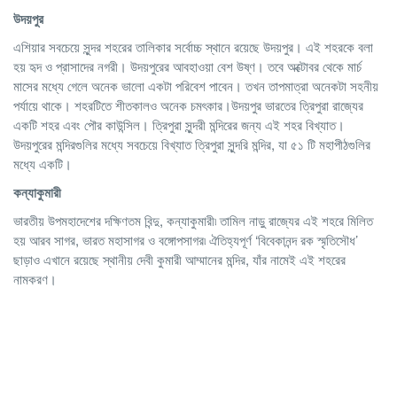
উদয়পুর
এশিয়ার সবচেয়ে সুন্দর শহরের তালিকার সর্বোচ্চ স্থানে রয়েছে উদয়পুর। এই শহরকে বলা
হয় হৃদ ও প্রাসাদের নগরী। উদয়পুরের আবহাওয়া বেশ উষ্ণ। তবে অক্টোবর থেকে মার্চ
মাসের মধ্যে গেলে অনেক ভালো একটা পরিবেশ পাবেন। তখন তাপমাত্রা অনেকটা সহনীয়
পর্যায়ে থাকে। শহরটিতে শীতকালও অনেক চমৎকার।উদয়পুর ভারতের ত্রিপুরা রাজ্যের
একটি শহর এবং পৌর কাউন্সিল। ত্রিপুরা সুন্দরী মন্দিরের জন্য এই শহর বিখ্যাত।
উদয়পুরের মন্দিরগুলির মধ্যে সবচেয়ে বিখ্যাত ত্রিপুরা সুন্দরি মন্দির, যা ৫১ টি মহাপীঠগুলির
মধ্যে একটি।
কন্যাকুমারী
ভারতীয় উপমহাদেশের দক্ষিণতম বিন্দু, কন্যাকুমারী৷ তামিল নাড়ু রাজ্যের এই শহরে মিলিত
হয় আরব সাগর, ভারত মহাসাগর ও বঙ্গোপসাগর৷ ঐতিহ্যপূর্ণ ‘বিবেকানন্দ রক স্মৃতিসৌধ’
ছাড়াও এখানে রয়েছে স্থানীয় দেবী কুমারী আম্মানের মন্দির, যাঁর নামেই এই শহরের
নামকরণ।