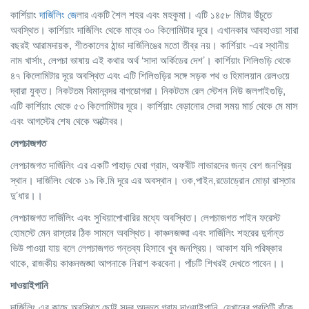
কার্শিয়াং
দার্জিলিং জে
লার একটি শৈল শহর এবং মহকুমা। এটি ১৪৫৮ মিটার উঁচুতে
অবস্থিত। কার্শিয়াং দার্জিলিং থেকে মাত্র ৩০ কিলোমিটার দূরে। এখানকার আবহাওয়া সারা
বছরই আরামদায়ক, শীতকালের ঠান্ডা দার্জিলিঙের মতো তীব্র নয়। কার্শিয়াং -এর স্থানীয়
নাম খার্সাং, লেপচা ভাষায় এই কথার অর্থ ‘সাদা অর্কিডের দেশ’। কার্শিয়াং শিলিগুড়ি থেকে
৪৭ কিলোমিটার দূরে অবস্থিত এবং এটি শিলিগুড়ির সঙ্গে সড়ক পথ ও হিমালয়ান রেলওয়ে
দ্বারা যুক্ত। নিকটতম বিমানবন্দর বাগডোগরা। নিকটতম রেল স্টেশন নিউ জলপাইগুড়ি,
এটি কার্শিয়াং থেকে ৫৩ কিলোমিটার দূরে। কার্শিয়াং বেড়ানোর সেরা সময় মার্চ থেকে মে মাস
এবং আগস্টের শেষ থেকে অক্টোবর।
লেপচাজগত
লেপচাজগত দার্জিলিং এর একটি পাহাড় ঘেরা গ্রাম, অফবীট লাভারদের জন্য বেশ জনপ্রিয়
স্থান। দার্জিলিং থেকে ১৯ কি.মি দূরে এর অবস্থান। ওক,পাইন,রডোড্রোন মোড়া রাস্তার
দু’ধার।।
লেপচাজগত দার্জিলিং এবং সুখিয়াপোখারির মধ্যে অবস্থিত। লেপচাজগত পাইন ফরেস্ট
হোমস্টে মেন রাস্তার ঠিক সামনে অবস্থিত। কাঞ্চনজঙ্ঘা এবং দার্জিলিং শহরের দুর্দান্ত
ভিউ পাওয়া যায় বলে লেপচাজগত গন্তব্য হিসাবে খুব জনপ্রিয়। আকাশ যদি পরিষ্কার
থাকে, রাজকীয় কাঞ্চনজঙ্ঘা আপনাকে নিরাশ করবেনা। পাঁচটি শিখরই দেখতে পাবেন।।
দাওয়াইপানি
দার্জিলিং এর কাছে অবস্থিত ছোট্ট সুন্দর অদ্ভুত গ্রাম দাওয়াইপানি, যেখানের প্রতিটি বাঁকে,