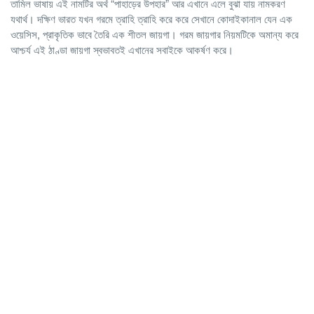
তামিল ভাষায় এই নামটির অর্থ “পাহাড়ের উপহার” আর এখানে এলে বুঝা যায় নামকরণ
যথার্থ। দক্ষিণ ভারত যখন গরমে ত্রাহি ত্রাহি করে করে সেখানে কোদাইকানাল যেন এক
ওয়েসিস, প্রাকৃতিক ভাবে তৈরি এক শীতল জায়গা। গরম জায়গার নিয়মটিকে অমান্য করে
আশ্চর্য এই ঠাণ্ডা জায়গা স্বভাবতই এখানের সবাইকে আকর্ষণ করে।