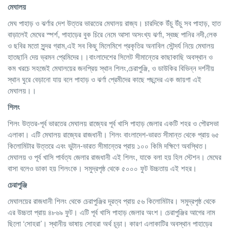
মেঘালয়
মেঘ পাহাড় ও ঝর্ণার দেশ উত্তর ভারতের মেঘালয় রাজ্য। চারদিকে উঁচু উঁচু সব পাহাড়, হাত
বাড়ালেই মেঘের স্পর্শ, পাহাড়ের বুক চিরে নেমে আসা অসংখ্য ঝর্ণা, স্বচ্ছ পানির নদী,লেক
ও ছবির মতো সুন্দর গ্রাম,এই সব কিছু মিলেমিশে প্রকৃতির অনাবিল সৌন্দর্য নিয়ে মেঘালয়
হাতছানি দেয় ভ্রমন প্রেমিদের।।বাংলাদেশের সিলেট সীমান্তের কাছাকাছি অবস্থান ও
কম খরচে সহজেই মেঘালয়ের জনপ্রিয় স্থান শিলং,চেরাপুঞ্জি, ও ডাউকির বিভিন্ন দর্শনীয়
স্থান ঘুরে বেড়ানো যায় বলে পাহাড় ও ঝর্ণা প্রেমীদের কাছে পছন্দের এক জায়গা এই
মেঘালয়।।
শিলং
শিলং উত্তর-পূর্ব ভারতের মেঘালয় রাজ্যের পূর্ব খাসি পাহাড় জেলার একটি শহর ও পৌরসভা
এলাকা। এটি মেঘালয় রাজ্যের রাজধানী। শিলং বাংলাদেশ-ভারত সীমান্ত থেকে প্রায় ৬৫
কিলোমিটার উত্তরে এবং ভুটান-ভারত সীমান্তের প্রায় ১০০ কিমি দক্ষিণে অবস্থিত।
মেঘালয় ও পূর্ব খাসি পার্বত্য জেলার রাজধানী এই শিলং, যাকে বলা হয় হিল স্টেশন। মেঘের
বাসা বলেও ডাকা হয় শিলংকে। সমুদ্রপৃষ্ঠ থেকে ৫০০০ ফুট উচ্চতায় এই শহর।
চেরাপুঞ্জি
মেঘালয়ের রাজধানী শিলং থেকে চেরাপুঞ্জির দূরত্ব প্রায় ৫৬ কিলোমিটার। সমুদ্রপৃষ্ঠ থেকে
এর উচ্চতা প্রায় ৪৮৬৯ ফুট। এটি পূর্ব খাসি পাহাড় জেলার অংশ। চেরাপুঞ্জির আগের নাম
ছিলো ‘সোহরা’। স্থানীয় ভাষায় সোহরা অর্থ চূড়া। কারণ এলাকাটির অবস্থান পাহাড়ের