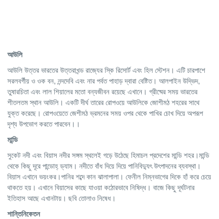
আউলি
আউলি উত্তর ভারতের উত্তরাখন্ড রাজ্যের স্কি রিসোর্ট এবং হিল স্টেশন। এটি চারপাশে
সরলবর্গীয় ও ওক বন, নন্দদেবি এবং নার পর্বত পাহাড় দ্বারা বেষ্টিত। আলপাইন উদ্ভিদ,
তুষারচিতা এবং লাল শিয়ালের মতো বন্যজীবন রয়েছে এখানে। গ্রীষ্মের সময় ভারতের
শীতলতম স্থান আউলি। একটি দীর্ঘ তারের রোপওয়ে আউলিকে জোশীমঠ শহরের সাথে
যুক্ত করেছে। রোপওয়েতে জেশীমঠ ভ্রমনের সময় ওপর থেকে পাখির চোখ দিয়ে অপরূপ
দৃশ্য উপভোগ করতে পারবেন।।
মান্ডি
সুকেট নদী এবং বিয়াস নদীর সঙ্গম স্থলেই গড়ে উঠেছে হিমাচল প্রদেশের মান্ডি শহর।মান্ডি
থেকে কিছু দূরে পান্ডোহ্‌ ড্যাম। নদীতে বাঁধ দিয়ে দিয়ে পানিবিদ্যুৎ উৎপাদনের ব্যবস্থা।
বিয়াস এখানে ভয়ংকর।পানির শব্দে কান ঝালাপালা। ফেনীল নিম্নভাগের দিকে হাঁ করে চেয়ে
থাকতে হয়। এখানে বিয়াসের কাছে যাওয়া কঠোরভাবে নিষিদ্ধ। বাজে কিছু দূর্ঘটনার
ইতিহাস আছে এখানটায়। ছবি তোলাও নিষেধ।
শান্তিনিকেতন