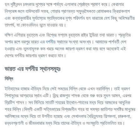
হল দৃষ্টিনন্দন চমৎকার দৃশ্যের সঙ্গে পার্বত্য এলাকার শ্রেষ্ঠত্ব প্রমাণ করে। কেরালার
নিস্তরঙ্গ জলে হাউসবোট সফর, গোয়ার প্রাণবন্ত সমু্দ্রসৈকতে রোমাঞ্চকর ক্রিয়াকলাপ
এবং কন্যাকুমারীর সূর্যাস্তের স্তম্ভিতকর দৃশ্য পরিদর্শন হল ভারতের বেশ কিছু অবিস্মরণীয়
তাৎপর্য, যা কোনওদিনও ভুলে যাওয়ার নয়।
দক্ষিণ এশিয়ার বৃহত্তম এবং বিশ্বের সপ্তম বৃহত্তম রাষ্ট্র ইন্ডিয়া তথা ভারত। প্রকৃতির
অপার রূপে ভরপুর ভারত এর
দর্শনীয়
স্থানের সংখ্যা অসংখ্য। আমাদের পার্শবর্তী দেশ
হওয়ায় এবং তুলনামূলক কম খরচে অনেক জায়গা ভ্রমণ করা যায় বলে অনেকেই এই
দেশের দর্শনীয় জায়গায় ভ্রমণ করতে যান।
ভারত এর দর্শনীয় স্থানসমূহঃ
দিল্লি
ইতিহাসের হাজার ঐতিহ্য নিয়ে সেই সময়ের দিল্লি থেকে এখন নয়াদিল্লি। তাই ভ্রমণ
পিপাসুদের আগ্রহের স্থান এটি। হিন্দু রাজপুত শাসক থেকে শুরু করে মুঘল আমল, এরপর
ব্রিটিশ শাসন। সব মিলিয়ে সাতটি শহরের উত্থান-পতনের মধ্য দিয়ে আজকের আধুনিক
শহর দিল্লি।দিল্লী একটি সত্যিকারের বিশ্বজনীন শহর যা সমস্ত জাতিগত সমষ্টির মানুষের
আলিঙ্গনের মধ্যে দিয়ে তা উপনীত হয়েছে এবং সেখানকার বৈচিত্র্যময় শিল্পকলা, চারুকলা,
রন্ধনপ্রণালী ও জীবনধারার মধ্য দিয়ে তাদের ঐতিহ্য ও সংস্কৃতি প্রতিফলিত হয়।