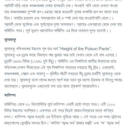
প্রতিটি বাড়ি থেকে কাঞ্চনজঙ্ঘা দেখার হাতছানি দেয়। দাওয়াই পানি থেকে দেখতে পাওয়া
যায় কাঞ্চনজঙ্ঘার সুস্পষ্ট রূপ।এছাড়া আরো কয়েকটি শৃঙ্গের অপার্থিব রূপ মন ভালো করে
দিবে। নামচির চারধাম এবং সামদ্রুপসে মঠ ও স্পষ্ট দেখা যায় দাওয়াইপানি থেকে।।
গ্রামটি থেকে সূর্যোদয় এবং সূর্যাস্তের দৃশ্য অসাধারণ। গ্রামের একপ্রান্ত থেকে দেখা যায়
দার্জিলিং শহর। সূর্য ডুবলে আলোকিত দার্জিলিং এর দিকে তাকালে মুগ্ধ হবেনই।।
সান্দাকাফু
সান্দাকফু পশ্চিমবঙ্গের উচ্চতম শৃঙ্গ যার অর্থ “Height of the Poison Pants”.
সান্দাকফু এর চূড়ার কাছে বিষাক্ত গাছ জন্মায় আর তাই সেখান থেকে এই নাম এসেছে।
চূড়াটি ৩৬৩৬ মিটার (১১৯৪১ ফুট উঁচু)। দার্জিলিং এর সিঙ্গালিলা জাতীয় উদ্যানের ধারে
পশ্চিমবঙ্গ-নেপাল সীমান্তের এই শৃঙ্গ সিঙ্গালিলা পাহাড়ের সবচেয়ে উঁচু বিন্দু। এভারেস্ট,
কাঞ্চনজঙ্ঘা, লোত্‍সে এবং মাকালু – পৃথিবীর পাঁচটি সবচেয়ে উঁচু চূড়ার চারটিই সান্দাকফু থেকে
দেখা যায়। সান্দাকফু হলো তাদের জন্যে স্বর্গ যারা হয়ত খুব ভালো ট্রেকার না কিন্তু পাহাড়
ভালোবাসে। সান্দাকফুকে এজন্যেই বলা হয়ে থাকে ট্রেকার্স প্যারাডাইস।
কালিম্পং
দার্জিলিয়ং থেকে ৫০ কিলোমিটার পূর্বে কালিম্পং একটি ছোট্ট শান্ত শহর। এটি ১২০০
মিটার উচ্চতায় অবস্থিত। একসময় এই শহর দিয়েই ভারত-তিব্বতের মধ্যে বাণিজ্য
চলত। কালিম্পং শব্দের মধ্যেই এর ইতিহাস লুকিয়ে আছে। এই শহরে এক সময় ভূটানের
রাজ্যপালের কেন্দ্রীয় দফতর ছিল। ‘কালিম’ শব্দের অর্থ ‘রাজার মন্ত্রী’ এবং ‘পং’ শব্দের অর্থ