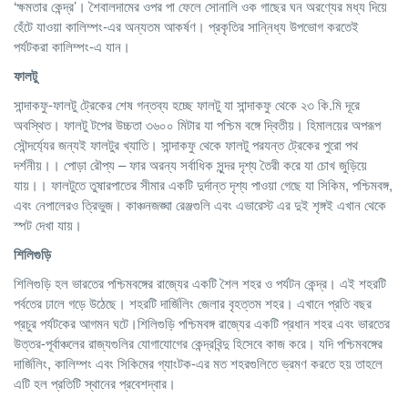
‘ক্ষমতার কেন্দ্র’। শৈবালদামের ওপর পা ফেলে সোনালি ওক গাছের ঘন অরণ্যের মধ্য দিয়ে
হেঁটে যাওয়া কালিম্পং-এর অন্যতম আকর্ষণ। প্রকৃতির সান্নিধ্য উপভোগ করতেই
পর্যটকরা কালিম্পং-এ যান।
ফালটু
সান্দাকফু-ফালটু ট্রেকের শেষ গন্তব্য হচ্ছে ফালটু যা সান্দাকফু থেকে ২৩ কি.মি দূরে
অবস্থিত। ফালটু টপের উচ্চতা ৩৬০০ মিটার যা পশ্চিম বঙ্গে দ্বিতীয়। হিমালয়ের অপরূপ
সৌন্দর্য্যের জন্যই ফালটুর খ্যাতি। সান্দাকফু থেকে ফালটু পরযন্ত ট্রেকের পুরো পথ
দর্শনীয়।। পোড়া রৌপ্য – ফার অরন্য সর্বাধিক সুন্দর দৃশ্য তৈরী করে যা চোখ জুড়িয়ে
যায়।। ফালটুতে তুষারপাতের সীমার একটি দুর্দান্ত দৃশ্য পাওয়া গেছে যা সিকিম, পশ্চিমবঙ্গ,
এবং নেপালেরও ত্রিভুজ। কাঞ্চনজঙ্ঘা রেঞ্জগুলি এবং এভারেস্ট এর দুই শৃঙ্গই এখান থেকে
স্পট দেখা যায়।
শিলিগুড়ি
শিলিগুড়ি হল ভারতের পশ্চিমবঙ্গের রাজ্যের একটি শৈল শহর ও পর্যটন কেন্দ্র। এই শহরটি
পর্বতের ঢালে গড়ে উঠেছে। শহরটি দার্জিলিং জেলার বৃহত্তম শহর। এখানে প্রতি বছর
প্রচুর পর্যটকের আগমন ঘটে।শিলিগুড়ি পশ্চিমবঙ্গ রাজ্যের একটি প্রধান শহর এবং ভারতের
উত্তর-পূর্বাঞ্চলের রাজ্যগুলির যোগাযোগের কেন্দ্রবিন্দু হিসেবে কাজ করে। যদি পশ্চিমবঙ্গের
দার্জিলিং, কালিম্পং এবং সিকিমের গ্যাংটক-এর মত শহরগুলিতে ভ্রমণ করতে হয় তাহলে
এটি হল প্রতিটি স্থানের প্রবেশদ্বার।