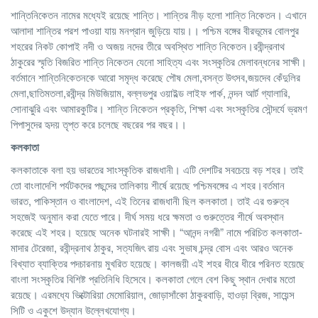
শান্তিনিকেতন নামের মধ্যেই রয়েছে শান্তি। শান্তির নীড় হলো শান্তি নিকেতন। এখানে
আলাদা শান্তির পরশ পাওয়া যায় মনপ্রান জুড়িয়ে যায়।। পশ্চিম বঙ্গের বীরভূমের বোলপুর
শহরের নিকট কোপাই নদী ও অজয় নদের তীরে অবস্থিত শান্তি নিকেতন।রবীন্দ্রনাথ
ঠাকুরের স্মৃতি বিজরিত শান্তি নিকেতন যেনো সাহিত্য এবং সংস্কৃতির মেলাবন্ধনের সাক্ষী।
বর্তমানে শান্তিনিকেতনকে আরো সমৃদ্ধ করেছে পৌষ মেলা,বসন্ত উৎসব,জয়দেব কেঁদুলির
মেলা,ছাতিমতলা,রবীন্দ্র মিউজিয়াম, বল্লভপুর ওয়াইল্ড লাইফ পার্ক, নন্দন আর্ট গ্যালারি,
সোনাঝুরি এবং আমারকুটির। শান্তি নিকেতন প্রকৃতি, শিক্ষা এবং সংস্কৃতির সৌন্দর্যে ভ্রমণ
পিপাসুদের হৃদয় তৃপ্ত করে চলেছে বছরের পর বছর।।
কলকাতা
কলকাতাকে বলা হয় ভারতের সাংস্কৃতিক রাজধানী। এটি দেশটির সবচেয়ে বড় শহর। তাই
তো বাংলাদেশি পর্যটকদের পছন্দের তালিকায় শীর্ষে রয়েছে পশ্চিমবঙ্গের এ শহর।বর্তমান
ভারত, পাকিস্তান ও বাংলাদেশ, এই তিনের রাজধানী ছিল কলকাতা। তাই এর গুরুত্ব
সহজেই অনুমান করা যেতে পারে। দীর্ঘ সময় ধরে ক্ষমতা ও গুরুত্তের শীর্ষে অবস্থান
করেছে এই শহর। হয়েছে অনেক ঘটনারই সাক্ষী। “আনন্দ নগরী” নামে পরিচিত কলকাতা-
মাদার টেরেজা, রবীন্দ্রনাথ ঠাকুর, সত্যজিৎ রায় এবং সুভাষ চন্দ্র বোস এবং আরও অনেক
বিখ্যাত ব্যাক্তির পদচারনায় মুখরিত হয়েছে। কালজয়ী এই শহর ধীরে ধীরে পরিনত হয়েছে
বাংলা সংস্কৃতির বিশিষ্ট প্রতিনিধি হিসেবে। কলকাতা গেলে বেশ কিছু স্থান দেখার মতো
রয়েছে। এরমধ্যে ভিক্টোরিয়া মেমোরিয়াল, জোড়াসাঁকো ঠাকুরবাড়ি, হাওড়া ব্রিজ, সায়েন্স
সিটি ও একুশে উদ্যান উল্লেখযোগ্য।