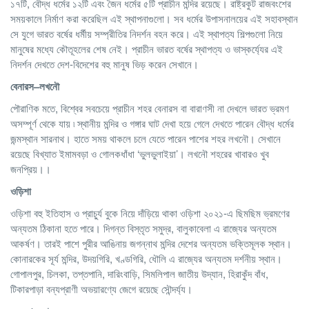
১৭টি, বৌদ্ধ ধর্মের ১২টি এবং জৈন ধর্মের ৫টি প্রাচীন মন্দির রয়েছে। রাষ্ট্রকুট রাজবংশের
সময়কালে নির্মাণ করা করেছিল এই স্থাপনাগুলো। সব ধর্মের উপাসনালয়ের এই সহাবস্থান
সে যুগে ভারত বর্ষের ধর্মীয় সম্প্রীতির নিদর্শন বহন করে। এই স্থাপত্য শিল্পগুলো নিয়ে
মানুষের মধ্যে কৌতূহলের শেষ নেই। প্রাচীন ভারত বর্ষের স্থাপত্য ও ভাস্কর্য্যের এই
নিদর্শন দেখতে দেশ-বিদেশের বহু মানুষ ভিড় করেন সেখানে।
বেনারস
–
লখনৌ
পৌরাণিক মতে, বিশ্বের সবচেয়ে প্রাচীন শহর বেনারস বা বারাণসী না দেখলে ভারত ভ্রমণ
অসম্পূর্ণ থেকে যায় ৷ স্থানীয় মন্দির ও গঙ্গার ঘাট দেখা হয়ে গেলে দেখতে পারেন বৌদ্ধ ধর্মের
জন্মস্থান সারনাথ। হাতে সময় থাকলে চলে যেতে পারেন পাশের শহর লখনৌ। সেখানে
রয়েছে বিখ্যাত ইমামবড়া ও গোলকধাঁধা ‘ভুলভুলাইয়া’। লখনৌ শহরের খাবারও খুব
জনপ্রিয়।।
ওড়িশা
ওড়িশা বহু ইতিহাস ও প্রাচু্র্য বুকে নিয়ে দাঁড়িয়ে থাকা ওড়িশা ২০২১-এ ছিমছিম ভ্রমণের
অন্যতম ঠিকানা হতে পারে। দিগন্ত বিস্তৃত সমুদ্র, বালুকাবেলা এ রাজ্যের অন্যতম
আকর্ষণ। তারই পাশে পুরীর আঙিনায় জগন্নাথ মন্দির দেশের অন্যতম ভক্তিমূলক স্থান।
কোনারকের সূর্য মন্দির, উদয়গিরি, খণ্ডগিরি, ধৌলি এ রাজ্যের অন্যতম দর্শনীয় স্থান।
গোপালপুর, চিলকা, তপ্তপানি, দারিংবাড়ি, সিমলিপাল জাতীয় উদ্যান, হিরাকুঁদ বাঁধ,
টিকারপাড়া বন্যপ্রাণী অভয়ারণ্যে জেগে রয়েছে সৌন্দর্য্য।