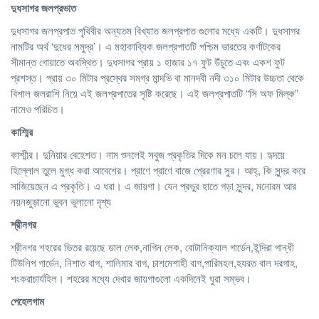
দুধসাগর
জলপ্রভাত
দুধসাগর জলপ্রপাত পৃথিবীর অন্যতম বিখ্যাত জলপ্রপাত গুলোর মধ্যে একটি। দুধসাগর
নামটির অর্থ ‘দুধের সমুদ্র’। এ মহাকাব্যিক জলপ্রপাতটি পশ্চিম ভারতের কর্ণাটকের
সীমান্ত গোয়াতে অবস্থিত। দুধসাগর প্রায় ১ হাজার ১৭ ফুট উঁচুতে এবং একশ ফুট
প্রশস্ত। প্রায় ৩০ মিটার প্রস্থের সমগ্র মান্দভি বা মানদবী নদী ৩১০ মিটার উচ্চতা থেকে
বিশাল জলরাশি নিয়ে এই জলপ্রপাতের সৃষ্টি করেছে। এই জলপ্রপাতটি “সি অফ মিল্ক”
নামেও পরিচিত।
কাশ্মির
কাশ্মীর। দুনিয়ার বেহেশত। নাম শুনলেই সবুজ প্রকৃতির দিকে মন চলে যায়। হৃদয়ে
হিল্লোল তুলে মুগ্ধ করা আবেশের। প্রাণে প্রাণে বাজে প্রেরণার সুর। আহ্, কি সুন্দর করে
সাজিয়েছেন এ প্রকৃতি। এ ধরা। এ জায়গা। যেন প্রভুর হাতে গড়া সুন্দর, মনোরম আর
নয়নজুড়ানো ভুবন ভুলানো দৃশ্য
শ্রীনগর
শ্রীনগর শহরের ভিতর রয়েছে ডাল লেক,নাগিন লেক, বোটানিক্যাল গার্ডেন,ইন্দিরা গান্ধী
টিউলিপ গার্ডেন, নিশাত বাগ, শালিমার বাগ, চাশমেশাহী বাগ,পারিমহল,হযরত বাল দরগাহ,
শংকরাচার্যহিল। শহরের মধ্যে দেখার জায়গাগুলো একদিনেই ঘুরা সম্ভব।
পেহেলগাম