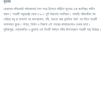
মুন্নার
কেরালার পশ্চিমঘাট পর্বতমালার শৈল শহর হিসেবে পরিচিত মুন্নার এক জনপ্রিয় পর্যটন
স্থান। শহরটি সমুদ্রপৃষ্ঠ থেকে ৫২০০ ফুট উচ্চতায় অবস্থিত। পাহাড়ি আঁকাবাঁকা পথ
পেরিয়ে শুধু চা বাগানই নয় জলপ্রপাত, নদী, অরণ্য আর নান্দনিক পার্ক- সব মিলে শহরটি
অসাধারণ সুন্দর। শান্ত, নির্মল ও নিরালা এই শহরের রাস্তাগুলোও দেখার মতো।
মুথিরাপুরা, নল্লাথান্নি ও কুন্ডালা এই তিনটি পার্বত্য নদীর মিলনস্থলে শহরটি গড়ে উঠেছে।