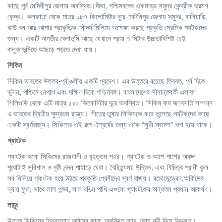
কাছে পূর্ব মেদিনীপুর জেলায় অবস্থিত।দীঘা, পশ্চিমবঙ্গের একমাত্র সমুদ্র কেন্দ্রীক ভ্রমণ
কেন্দ্র। কলকাতা থেকে মাত্র ১৮৭ কিলোমিটার দূরে মেদিনিপুর জেলায় সমুদ্র, বালিয়াড়ি,
ঝাউ বন আর আপার প্রাকৃতিক সৌন্দর্য মিলিয়ে অপেক্ষা করছে প্রকৃতি প্রেমিক পর্যটকদের
জন্য। একটি অগভীর বেলাভূমি আছে যেখানে প্রায় ৭ মিটার উচ্চতাবিশিষ্ট ঢেউ
বালুকাভূমিতে আছড়ে পড়তে দেখা যায়।
সিকিম
সিকিম ভারতের উত্তর-পূর্বাঞ্চলীয় একটি প্রদেশ। এর উত্তরে রয়েছে তিব্বত, পূর্ব দিকে
ভুটান, পশ্চিমে নেপাল এবং দক্ষিণ দিকে পশ্চিমবঙ্গ। বাংলাদেশের সীমান্তবর্তী এলাকা
শিলিগুড়ি থেকে এটি মাত্র ১২০ কিলোমিটার দূরে অবস্থিত। সিকিম কম জনবসতি সম্পন্ন
ও ভারতের দ্বিতীয় ক্ষুদ্রতম রাজ্য। শীতের তুষার সিকিমকে করে তুলেছে পর্যটকদের কাছে
একটি স্বর্গরাজ্য। সিকিমের এই রুপ ঐশ্বর্যের জন্য একে “সুখী স্বদেশ” বলা হয়ে থাকে।
গ্যাংটক
গ্যাংটক হলো সিকিমের রাজধানী ও বৃহত্তম শহর। গ্যাংটক ও আশে পাশের অঞ্চল
পুরোটাই সুবিশাল ও দৃষ্টি নন্দন পাহাড়ে ঘেরা। বৈচিত্র্যময় উদ্ভিদ, এবং বিচিত্র প্রানী কুল
সব মিলিয়ে গ্যাংটক হয়ে উঠছে প্রকৃতি প্রেমীদের স্বর্গ রাজ্য। রডোডেন্ড্রেন,অর্কিডের
ন্যায় ফুল, সাথে লাল পান্ডা, লাল রঙিন পাখি এগুলো গ্যাংটকের অন্যতম প্রধান আকর্ষণ।
লাচুং
উত্তর সিকিমের তিব্বতয়ান বর্ডারের কাছে অবস্থিত লাচুং গ্রাম নদী দিয়ে বিভক্ত।