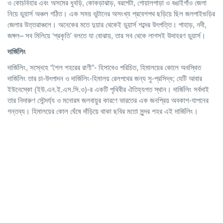
ও কোচবিহার এবং অসমের ধুবড়ি, কোকড়াঝাড়, বরপেটা, গোয়ালপাড়া ও বঙাইগাঁও জেলা
নিয়ে ডুয়ার্স অঞ্চল গঠিত। এক সময় ভুটানের অসংখ্য প্রবেশপথ ছড়িয়ে ছিল জলপাইগুড়ির
জেলার উত্তরাঞ্চলে। অনেকের মতে দুয়ার থেকেই ডুয়ার্স শব্দের উৎপত্তি। পাহাড়, নদী,
জঙ্গল– সব মিলিয়ে ‘প্রকৃতি’ বলতে যা বোঝায়, তার সব থেকে লাগসই উদাহরণ ডুয়ার্স।
দার্জিলিং
দার্জিলিং, সস্নেহে “শৈল শহরের রাণী”- হিসাবেও পরিচিত, হিমালয়ের কোলে অবস্থিত
দার্জিলিং তার চা-উৎপাদন ও দার্জিলিং-হিমালয় রেলপথের জন্য সু-প্রসিদ্ধ; যেটি আবার
ইউনেস্কো (ইউ.এন.ই.এস.সি.ও)-র একটি পৃথিবীর ঐতিহ্যগত স্থান। দার্জিলিং সর্বদাই
তার নিদারুণ সৌন্দর্য্য ও মনোরম জলবায়ুর কারণে ভারতের এক জনপ্রিয় অবকাশ-যাপনের
গন্তব্য। হিমালয়ের কোল ঘেঁষে দাঁড়িয়ে থাকা ছবির মতো সুন্দর শহর এই দার্জিলিং।