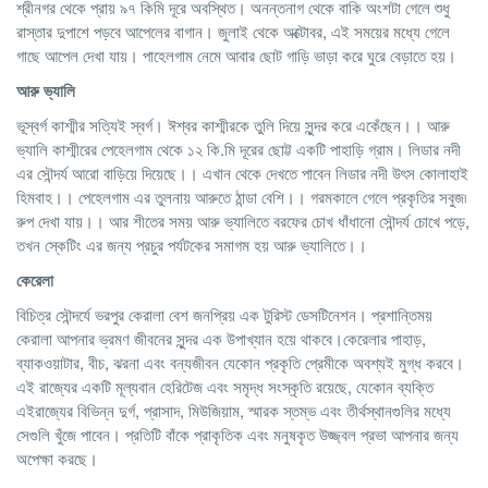
শ্রীনগর থেকে প্রায় ৯৭ কিমি দূরে অবস্থিত। অনন্তনাগ থেকে বাকি অংশটা গেলে শুধু
রাস্তার দুপাশে পড়বে আপেলের বাগান। জুলাই থেকে অক্টোবর, এই সময়ের মধ্যে গেলে
গাছে আপেল দেখা যায়। পাহেলগাম নেমে আবার ছোট গাড়ি ভাড়া করে ঘুরে বেড়াতে হয়।
আরু
ভ্যালি
ভূস্বর্গ কাশ্মীর সত্যিই স্বর্গ। ঈশ্বর কাশ্মীরকে তুলি দিয়ে সুন্দর করে একেঁছেন।। আরু
ভ্যালি কাশ্মীরের পেহেলগাম থেকে ১২ কি.মি দূরের ছোট্ট একটি পাহাড়ি গ্রাম। লিডার নদী
এর সৌন্দর্য আরো বাড়িয়ে দিয়েছে।। এখান থেকে দেখতে পাবেন লিডার নদী উৎস কোলাহাই
হিমবাহ।। পেহেলগাম এর তুলনায় আরুতে ঠান্ডা বেশি।। গরমকালে গেলে প্রকৃতির সবুজ৷
রুপ দেখা যায়।। আর শীতের সময় আরু ভ্যালিতে বরফের চোখ ধাঁধানো সৌন্দর্য চোখে পড়ে,
তখন স্কেটিং এর জন্য প্রচুর পর্যটকের সমাগম হয় আরু ভ্যালিতে।।
কেরেলা
বিচিত্র সৌন্দর্যে ভরপুর কেরালা বেশ জনপ্রিয় এক টুরিস্ট ডেসটিনেশন। প্রশান্তিময়
কেরালা আপনার ভ্রমণ জীবনের সুন্দর এক উপাখ্যান হয়ে থাকবে।কেরেলার পাহাড়,
ব্যাকওয়াটার, বীচ, ঝরনা এবং বন্যজীবন যেকোন প্রকৃতি প্রেমীকে অবশ্যই মুগ্ধ করবে।
এই রাজ্যের একটি মূল্যবান হেরিটেজ এবং সমৃদ্ধ সংস্কৃতি রয়েছে, যেকোন ব্যক্তি
এইরাজ্যের বিভিন্ন দুর্গ, প্রাসাদ, মিউজিয়াম, স্মারক স্তম্ভ এবং তীর্থস্থানগুলির মধ্যে
সেগুলি খুঁজে পাবেন। প্রতিটি বাঁকে প্রাকৃতিক এবং মনুষকৃত উজ্জ্বল প্রভা আপনার জন্য
অপেক্ষা করছে।