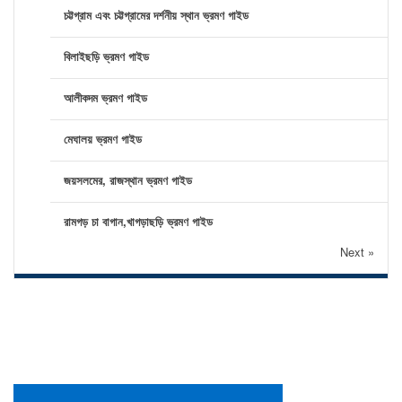
চট্টগ্রাম এবং চট্টগ্রামের দর্শনীয় স্থান ভ্রমণ গাইড
বিলাইছড়ি ভ্রমণ গাইড
আলীকদম ভ্রমণ গাইড
মেঘালয় ভ্রমণ গাইড
জয়সলমের, রাজস্থান ভ্রমণ গাইড
রামগড় চা বাগান,খাগড়াছড়ি ভ্রমণ গাইড
Next »