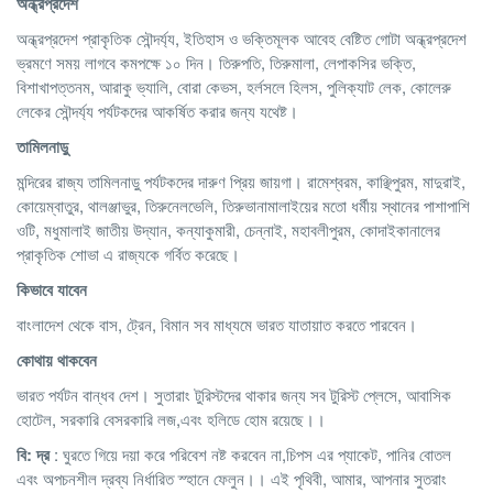
অন্ধ্রপ্রদেশ
অন্ধ্রপ্রদেশ প্রাকৃতিক সৌন্দর্য্য, ইতিহাস ও ভক্তিমূলক আবেহ বেষ্টিত গোটা অন্ধ্রপ্রদেশ
ভ্রমণে সময় লাগবে কমপক্ষে ১০ দিন। তিরুপতি, তিরুমালা, লেপাকসির ভক্তি,
বিশাখাপত্তনম, আরাকু ভ্যালি, বোরা কেভস, হর্লসলে হিলস, পুলিক্যাট লেক, কোলেরু
লেকের সৌন্দর্য্য পর্যটকদের আকর্ষিত করার জন্য যথেষ্ট।
তামিলনাড়ু
মন্দিরের রাজ্য তামিলনাড়ু পর্যটকদের দারুণ প্রিয় জায়গা। রামেশ্বরম, কাঞ্ছিপুরম, মাদুরাই,
কোয়েম্বাতুর, থালঞ্জাভুর, তিরুনেলভেলি, তিরুভানামালাইয়ের মতো ধর্মীয় স্থানের পাশাপাশি
ওটি, মধুমালাই জাতীয় উদ্যান, কন্যাকুমারী, চেন্নাই, মহাবলীপুরম, কোদাইকানালের
প্রাকৃতিক শোভা এ রাজ্যকে গর্বিত করেছে।
কিভাবে যাবেন
বাংলাদেশ থেকে বাস, ট্রেন, বিমান সব মাধ্যমে ভারত যাতায়াত করতে পারবেন।
কোথায় থাকবেন
ভারত পর্যটন বান্ধব দেশ। সুতারাং টুরিস্টদের থাকার জন্য সব টুরিস্ট প্লেসে, আবাসিক
হোটেল, সরকারি বেসরকারি লজ,এবং হলিডে হোম রয়েছে।।
বি: দ্র
: ঘুরতে গিয়ে দয়া করে পরিবেশ নষ্ট করবেন না,চিপস এর প্যাকেট, পানির বোতল
এবং অপচনশীল দ্রব্য নির্ধারিত স্হানে ফেলুন।। এই পৃথিবী, আমার, আপনার সুতরাং