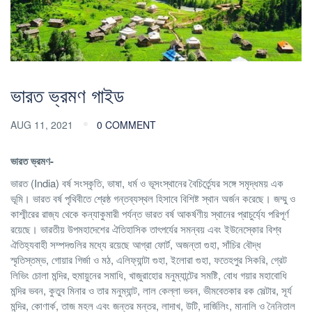
ভারত ভ্রমণ গাইড
AUG 11, 2021
0 COMMENT
ভারত ভ্রমণ-
ভারত (India) বর্ষ সংস্কৃতি, ভাষা, ধর্ম ও ভূসংস্থানের বৈচির্ত্র্যের সঙ্গে সমৃদ্ধময় এক
ভূমি। ভারত বর্ষ পৃথিবীতে শ্রেষ্ঠ গন্তব্যস্থল হিসাবে বিশিষ্ট স্থান অর্জন করেছে। জম্মু ও
কাশ্মীরের রাজ্য থেকে কন্যাকুমারী পর্যন্ত ভারত বর্ষ আকর্ষণীয় স্থানের প্রাচুর্য্যে পরিপূর্ণ
রয়েছে। ভারতীয় উপমহাদেশের ঐতিহাসিক তাৎপর্যের সমন্বয় এবং ইউনেস্কোর বিশ্ব
ঐতিহ্যবাহী সম্পদগুলির মধ্যে রয়েছে আগ্রা ফোর্ট, অজন্তা গুহা, সাঁচির বৌদ্ধ
স্মৃতিস্তম্ভ, গোয়ার গির্জা ও মঠ, এলিফ্যান্টা গুহা, ইলোরা গুহা, ফতেহপুর সিকরি, গ্রেট
লিভিং চোলা মন্দির, হুমায়ুনের সমাধি, খাজুরাহোর মনুম্যান্টের সমষ্টি, বোধ গয়ার মহাবোধি
মন্দির ভবন, কুতুব মিনার ও তার মনুম্যান্ট, লাল কেল্লা ভবন, ভীমবেতকার রক সেল্টার, সূর্য
মন্দির, কোণার্ক, তাজ মহল এবং জন্তর মন্তর, লাদাখ, উটি, দার্জিলিং, মানালি ও নৈনিতাল