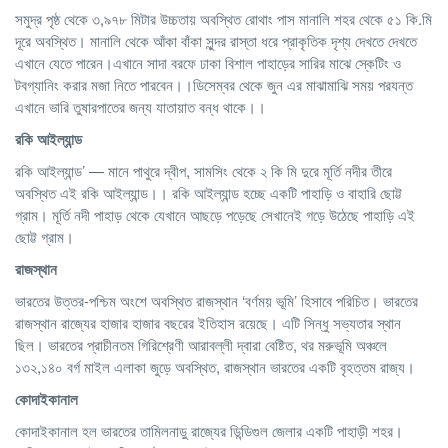
সমুদ্র পৃষ্ঠ থেকে ৩,৯৭৮ মিটার উচ্চতায় অবস্থিত রোথাং পাস মানালি শহর থেকে ৫১ কি.মি
দূরে অবস্থিত। মানালি থেকে আঁকা বাঁকা সুন্দর রাস্তা ধরে প্রাকৃতিক দৃশ্য দেখতে দেখতে
এখানে যেতে পারেন।এখানে সাদা বরফে ঢাকা বিশাল পাহাড়ের সারির মাঝে স্কেটিং ও
টবগ্যানিং করার মজা নিতে পারবেন।।ডিসেম্বর থেকে জুন এর মাঝামাঝি সময় পরযন্ত
এখানে ভারি তুষারপাতের জন্য যাতায়াত বন্ধ থাকে।।
রকি
আইল্যান্ড
রকি আইল্যান্ড’ — মানে পাথুরে দ্বীপ, সামসিং থেকে ২ কি মি দুরে মূর্তি নদীর তীরে
অবস্থিত এই রকি আইল্যান্ড।। রকি আইল্যান্ড হচ্ছে একটি পাহাড়ি ও বাহারি ছোট্ট
গ্রাম। মূর্তি নদী পাহাড় থেকে যেখানে আছড়ে পড়েছে সেখানেই গড়ে উঠেছে পাহাড়ি এই
ছোট্ট গ্রাম।
রাজস্থান
ভারতের উত্তর-পশ্চিম অংশে অবস্থিত রাজস্থান ‘বর্ণময় ভূমি’ হিসাবে পরিচিত। ভারতের
রাজস্থান রাজ্যের হাজার হাজার বছরের ইতিহাস রয়েছে। এটি সিন্ধু সভ্যতার স্থান
ছিল। ভারতের প্রাচীনতম গিরিশ্রেণী আরাবল্লী দ্বারা বেষ্টিত, থর মরুভূমি অঞ্চলে
১৩২,১৪০ বর্গ মাইল এলাকা জুড়ে অবস্থিত, রাজস্থান ভারতের একটি বৃহত্তম রাজ্য।
কোদাইকানাল
কোদাইকানাল হল ভারতের তামিলনাড়ু রাজ্যের ডিন্ডিগুল জেলার একটি পাহাড়ী শহর।