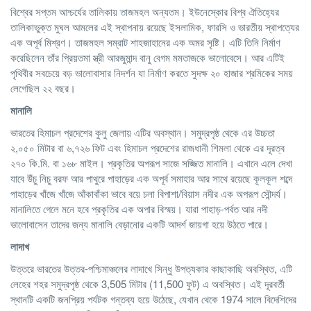
বিশ্বের সপ্তম আশ্চর্যের তালিকায় তাজমহল অন্যতম। ইউনেস্কোর বিশ্ব ঐতিহ্যের
তালিকাভুক্ত মুঘল আমলের এই স্থাপনায় রয়েছে ইসলামিক, ফারসি ও ভারতীয় স্থাপত্যের
এক অপূর্ব মিশ্রণ। তাজমহল সম্রাট শাহজাহানের এক অমর সৃষ্টি। এটি তিনি নির্মাণ
করেছিলেন তাঁর প্রিয়তমা স্ত্রী আরজুমান্দ বানু বেগম মমতাজকে ভালোবেসে। আর এটিই
পৃথিবীর সবচেয়ে বড় ভালোবাসার নিদর্শন যা নির্মাণ করতে সুদক্ষ ২০ হাজার শ্রমিকের সময়
লেগেছিল ২২ বছর।
মানালি
ভারতের হিমাচল প্রদেশের কুলু জেলায় এটির অবস্থান। সমুদ্রপৃষ্ঠ থেকে এর উচ্চতা
২,০৫০ মিটার বা ৬,৭২৬ ফিট এবং হিমাচল প্রদেশের রাজধানী শিমলা থেকে এর দূরত্ব
২৭০ কি.মি. বা ১৬৮ মাইল। প্রকৃতির অপরূপ সাজে সজ্জিত মানালি। এখানে এলে দেখা
যাবে উঁচু নিচু বরফ আর পাথুরে পাহাড়ের এক অপূর্ব সমাহার আর সাথে রয়েছে কূলকূল শব্দে
পাহাড়ের খাঁজে খাঁজে আঁকাবাঁকা ভাবে বয়ে চলা বিপাশা/বিয়াস নদীর এক অপরূপ সৌন্দর্য।
মানালিতে গেলে মনে হবে প্রকৃতির এক অপার বিস্ময়। যারা পাহাড়-পর্বত আর নদী
ভালোবাসেন তাদের জন্য মানালি বেড়ানোর একটি আদর্শ জায়গা হয়ে উঠতে পারে।
লাদাখ
উত্তরে ভারতের উত্তর-পশ্চিমাঞ্চলের লাদাখে সিন্ধু উপত্যকার কাছাকাছি অবস্থিত, এটি
লেহের শহর সমুদ্রপৃষ্ঠ থেকে 3,505 মিটার (11,500 ফুট) এ অবস্থিত। এই দূরবর্তী
স্থানটি একটি জনপ্রিয় পর্যটক গন্তব্য হয়ে উঠেছে, যেখান থেকে 1974 সালে বিদেশিদের