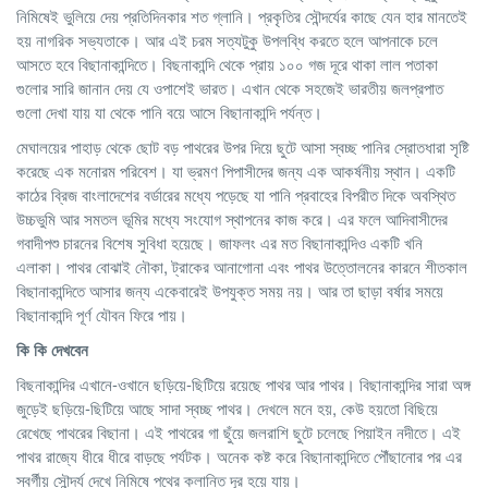
নিমিষেই ভুলিয়ে দেয় প্রতিদিনকার শত গ্লানি। প্রকৃতির সৌন্দর্যের কাছে যেন হার মানতেই
হয় নাগরিক সভ্যতাকে। আর এই চরম সত্যটুকু উপলব্ধি করতে হলে আপনাকে চলে
আসতে হবে বিছানাকান্দিতে। বিছনাকান্দি থেকে প্রায় ১০০ গজ দূরে থাকা লাল পতাকা
গুলোর সারি জানান দেয় যে ওপাশেই ভারত। এখান থেকে সহজেই ভারতীয় জলপ্রপাত
গুলো দেখা যায় যা থেকে পানি বয়ে আসে বিছানাকান্দি পর্যন্ত।
মেঘালয়ের পাহাড় থেকে ছোট বড় পাথরের উপর দিয়ে ছুটে আসা স্বচ্ছ পানির স্রোতধারা সৃষ্টি
করেছে এক মনোরম পরিবেশ। যা ভ্রমণ পিপাসীদের জন্য এক আকর্ষনীয় স্থান। একটি
কাঠের ব্রিজ বাংলাদেশের বর্ডারের মধ্যে পড়েছে যা পানি প্রবাহের বিপরীত দিকে অবস্থিত
উচ্চভুমি আর সমতল ভূমির মধ্যে সংযোগ স্থাপনের কাজ করে। এর ফলে আদিবাসীদের
গবাদীপশু চারনের বিশেষ সুবিধা হয়েছে। জাফলং এর মত বিছানাকান্দিও একটি খনি
এলাকা। পাথর বোঝাই নৌকা, ট্রাকের আনাগোনা এবং পাথর উত্তোলনের কারনে শীতকাল
বিছানাকান্দিতে আসার জন্য একেবারেই উপযুক্ত সময় নয়। আর তা ছাড়া বর্ষার সময়ে
বিছানাকান্দি পূর্ণ যৌবন ফিরে পায়।
কি কি দেখবেন
বিছনাকান্দির এখানে-ওখানে ছড়িয়ে-ছিটিয়ে রয়েছে পাথর আর পাথর। বিছানাকান্দির সারা অঙ্গ
জুড়েই ছড়িয়ে-ছিটিয়ে আছে সাদা স্বচ্ছ পাথর। দেখলে মনে হয়, কেউ হয়তো বিছিয়ে
রেখেছে পাথরের বিছানা। এই পাথরের গা ছুঁয়ে জলরাশি ছুটে চলেছে পিয়াইন নদীতে। এই
পাথর রাজ্যে ধীরে ধীরে বাড়ছে পর্যটক। অনেক কষ্ট করে বিছানাকান্দিতে পৌঁছানোর পর এর
স্বর্গীয় সৌন্দর্য দেখে নিমিষে পথের ক্লান্তি দূর হয়ে যায়।