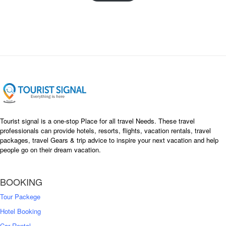
i
e
n
n
a
t
l
p
p
r
r
i
i
c
c
e
e
i
w
s
a
:
s
৳
Tourist signal is a one-stop Place for all travel Needs. These travel
:
professionals can provide hotels, resorts, flights, vacation rentals, travel
৳
packages, travel Gears & trip advice to inspire your next vacation and help
1
people go on their dream vacation.
5
1
,
8
2
BOOKING
,
5
0
0
Tour Packege
0
0
Hotel Booking
Car Rental