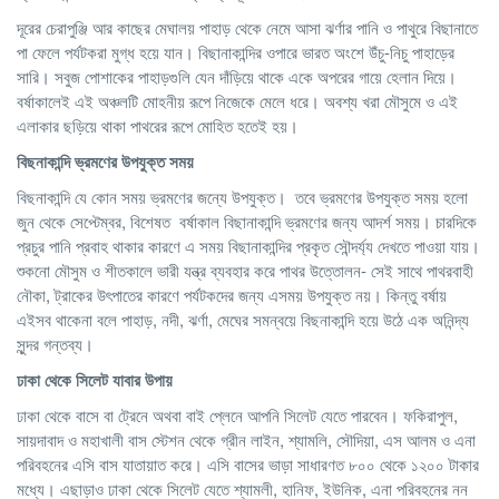
দূরের চেরাপুঞ্জি আর কাছের মেঘালয় পাহাড় থেকে নেমে আসা ঝর্ণার পানি ও পাথুরে বিছানাতে
পা ফেলে পর্যটকরা মুগ্ধ হয়ে যান। বিছানাকান্দির ওপারে ভারত অংশে উঁচু-নিচু পাহাড়ের
সারি। সবুজ পোশাকের পাহাড়গুলি যেন দাঁড়িয়ে থাকে একে অপরের গায়ে হেলান দিয়ে।
বর্ষাকালেই এই অঞ্চলটি মোহনীয় রূপে নিজেকে মেলে ধরে। অবশ্য খরা মৌসুমে ও এই
এলাকার ছড়িয়ে থাকা পাথরের রূপে মোহিত হতেই হয়।
বিছনাকান্দি ভ্রমণের উপযুক্ত সময়
বিছনাকান্দি যে কোন সময় ভ্রমণের জন্যে উপযুক্ত। তবে ভ্রমণের উপযুক্ত সময় হলো
জুন থেকে সেপ্টেম্বর, বিশেষত বর্ষাকাল বিছানাকান্দি ভ্রমণের জন্য আদর্শ সময়। চারদিকে
প্রচুর পানি প্রবাহ থাকার কারণে এ সময় বিছানাকান্দির প্রকৃত সৌন্দর্য্য দেখতে পাওয়া যায়।
শুকনো মৌসুম ও শীতকালে ভারী যন্ত্র ব্যবহার করে পাথর উত্তোলন- সেই সাথে পাথরবাহী
নৌকা, ট্রাকের উৎপাতের কারণে পর্যটকদের জন্য এসময় উপযুক্ত নয়। কিন্তু বর্ষায়
এইসব থাকেনা বলে পাহাড়, নদী, ঝর্ণা, মেঘের সমন্বয়ে বিছনাকান্দি হয়ে উঠে এক অনিন্দ্য
সুন্দর গন্তব্য।
ঢাকা থেকে সিলেট যাবার উপায়
ঢাকা থেকে বাসে বা ট্রেনে অথবা বাই প্লেনে আপনি সিলেট যেতে পারবেন। ফকিরাপুল,
সায়দাবাদ ও মহাখালী বাস স্টেশন থেকে গ্রীন লাইন, শ্যামলি, সৌদিয়া, এস আলম ও এনা
পরিবহনের এসি বাস যাতায়াত করে। এসি বাসের ভাড়া সাধারণত ৮০০ থেকে ১২০০ টাকার
মধ্যে। এছাড়াও ঢাকা থেকে সিলেট যেতে শ্যামলী, হানিফ, ইউনিক, এনা পরিবহনের নন