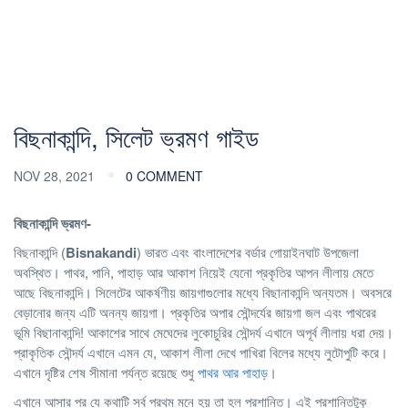
বিছনাকান্দি, সিলেট ভ্রমণ গাইড
NOV 28, 2021
0 COMMENT
বিছনাকান্দি ভ্রমণ-
বিছনাকান্দি (
Bisnakandi
) ভারত এবং বাংলাদেশের বর্ডার গোয়াইনঘাট উপজেলা
অবস্থিত। পাথর, পানি, পাহাড় আর আকাশ নিয়েই যেনো প্রকৃতির আপন লীলায় মেতে
আছে বিছনাকান্দি। সিলেটের আকর্ষণীয় জায়গাগুলোর মধ্যে বিছানাকান্দি অন্যতম। অবসরে
বেড়ানোর জন্য এটি অনন্য জায়গা। প্রকৃতির অপার সৌন্দর্যের জায়গা জল এবং পাথরের
ভূমি বিছানাকান্দি! আকাশের সাথে মেঘেদের লুকোচুরির সৌন্দর্য এখানে অপূর্ব লীলায় ধরা দেয়।
প্রাকৃতিক সৌন্দর্য এখানে এমন যে, আকাশ লীলা দেখে পাখিরা বিলের মধ্যে লুটোপুটি করে।
এখানে দৃষ্টির শেষ সীমানা পর্যন্ত রয়েছে শুধু
পাথর আর পাহাড়
।
এখানে আসার পর যে কথাটি সর্ব প্রথম মনে হয় তা হল প্রশান্তি। এই প্রশান্তিটুকু