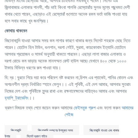
বিভিন্ন মানের রেস্তোরাঁ আছে, আপনার চাহিদামত সবকিছুই পাবেন। সিলেট এর
জিন্দাবাজার এলাকার পানসী, পাঁচ ভাই কিংবা পালকি রেস্তোরাঁয় সুলভ মূল্যে পছন্দমত দেশী
খাবার খেতে পারেন, এছাড়াও এই রেস্তোরাঁ গুলোতে অনেক রকম ভর্তা ভাজি পাওয়া যায়
বলে সবার কাছে খুব জনপ্রিয়।
কোথায় থাকবেন
বিছানাকান্দি যাওয়া আসার সময় কম লাগার কারণে থাকার জন্য সিলেট শহরকে বেছে নিতে
পারেন। হোটেল হিল টাউন, গুলশান, দরগা গেইট, সুরমা, কায়কোবাদ ইত্যাদি হোটেলে
আপনার প্রয়োজন ও সামর্থ অনুযায়ী থাকতে পারবেন। এছাড়া লালা বাজার এলাকায় ও
দরগা রোডে কম ভাড়ায় অনেক মানসম্মত রেস্ট হাউস আছে৷ যেখানে ৪০০ থেকে ১০০০
টাকায় বিভিন্ন ধরণের রুম পাওয়া যায়।
বি: দ্র : ঘুরতে গিয়ে দয়া করে পরিবেশ নষ্ট করবেন না,চিপস এর প্যাকেট, পানির বোতল এবং
অপচনশীল দ্রব্য নির্ধারিত স্হানে ফেলুন।। এই পৃথিবী, এই দেশ আমার, আপনার সুতরাং
নিজের দেশ এবং পৃথিবীকে সুন্দর রাখা এবং রক্ষনাবেক্ষনের দায়িত্বও আমার এবং আপনার
হ্যাপি_ট্রাভেলিং
।।
ভ্রমণ বিষয়ক তথ্য পেতে জয়েন করুন আমাদের
ফেইসবুক গ্রুপ
এবং ফলো করুন
আমাদের
পেইজ
বিছনাকান্দি
বিছনাকান্দি ভ্রমণের উপযুক্ত সময
বিছনাকান্দি যাওয়া এবং থাকার
উপায়
সিলেট ভ্রমণ গাইড