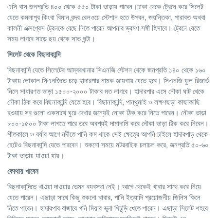
এসি বাস জনপ্রতি ৪০০ থেকে ৫৫০ টাকা ভাড়ায় পাবেন।ঢাকা থেকে ট্রেনে করে সিলেট
যেতে কমলাপুর কিংবা বিমান বন্দর রেলওয়ে স্টেশান হতে উপবন, জয়ন্তিকা, পারাবত অথবা
কালনী এক্সপ্রেস ট্রেনকে বেছে নিতে পারেন আপনার ভ্রমণ সঙ্গী হিসাবে। ট্রেনে যেতে
সময় লাগবে সাড়ে ছয় থেকে সাত ঘন্টা।
সিলেট থেকে বিছনাকান্দি
বিছনাকান্দি যেতে সিলেটের আম্বরখানার সিএনজি স্টেশন থেকে জনপ্রতি ১৪০ থেকে ১৬০
টাকায় লোকাল সিএনজিতে চড়ে হাদারপার নামক জায়গায় যেতে হবে। সিএনজি ফুল রিজার্ভ
নিলে সাধারণত ভাড়া ১৫০০-২০০০ টাকার মত লাগবে। হাদারপার এসে নৌকা ঘাট থেকে
নৌকা ঠিক করে বিছনাকান্দি যেতে হবে। বিছানাকান্দি, পান্থুমাই ও লক্ষণছড়া কাছাকাছি
হওয়ায় সব গুলো একসাথে ঘুরে দেখার জন্যেই নোকা ঠিক করে নিতে পারেন। নৌকা ভাড়া
৮০০-১৫০০ টাকা লাগতে পারে তবে অবশ্যই দামাদামি করে নৌকা ভাড়া ঠিক করে নিবেন।
শীতকালে ও বর্ষার আগে নদীতে পানি কম থাকে সেই ক্ষেত্রে আপনি চাইলে হাদারপাড় থেকে
হেটেও বিছনাকান্দি যেতে পারবেন। শুকনো সময়ে মটরবাইক চলাচল করে, জনপ্রতি ৫০-৬০
টাকা ভাড়ায় যাওয়া যায়।
কোথায়
খাবেন
বিছনাকান্দিতে খাওয়া দাওয়ার তেমন ব্যবস্থা নেই। আগে থেকেই খাবার সাথে করে নিয়ে
যেতে পারেন। এছাড়া সাথে কিছু শুকনো খাবার, পানি ইত্যাদি প্রয়োজনীয় জিনিস কিনে
নিতে পারেন। হাদারপার বাজারে গনি মিয়ার ভূনা খিচুড়ি খেতে পারেন। এছাড়া সিলেট শহরে