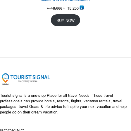
O
C
৳
18,000
৳
15,250
r
u
i
r
BUY NOW
g
r
i
e
n
n
a
t
l
p
p
r
r
i
i
c
c
e
e
i
w
s
a
:
s
৳
Tourist signal is a one-stop Place for all travel Needs. These travel
:
professionals can provide hotels, resorts, flights, vacation rentals, travel
৳
packages, travel Gears & trip advice to inspire your next vacation and help
1
people go on their dream vacation.
5
1
,
8
2
BOOKING
,
5