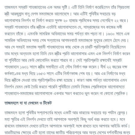
তাজমহল সম্রাট শাহজাহানের এক অমর সৃষ্টি। এটি তিনি নির্মাণ করেছিলেন তাঁর প্রিয়তমা
স্ত্রী আরজুমান্দ বানু বেগম মমতাজকে ভালোবেসে। আর এটিই পৃথিবীর সবচেয়ে বড়
ভালোবাসার নিদর্শন যা নির্মাণ করতে সুদক্ষ ২০ হাজার শ্রমিকের সময় লেগেছিল ২২ বছর।
সম্রাট শাহজাহান তাঁর স্ত্রীকে এতটাই ভালোবাসতেন যে, সাম্রাজ্যের সব কাজের সঙ্গী
করতেন তাঁকে। এমনকি সামরিক অভিযানের সময় পর্যন্ত বাদ পড়ত না। ১৬৩০ সালে এক
সামরিক অভিযানের সময় শেষ সন্তানের আগমনবার্তা মমতাজকে মৃত্যুর কোলে ঠেলে দেয়।
আর সে সময়ই মমতাজ স্বামী শাহজাহানের কাছ থেকে যে চারটি প্রতিশ্রুতি নিয়েছিলেন
তার মধ্যে অন্যতম হলো তিনি যেন স্ত্রীর প্রতি ভালোবাসার এমন এক নিদর্শণ নির্মাণ করেন
যা পৃথিবীতে আর কেউ কোনোদিন করতে পারবে না। সেই প্রতিশ্রুতি রক্ষার্থেই সম্রাট
শাহজাহান ১৬৩১ সালে স্ত্রীর সমাধীতে এই সৌধ নির্মাণ শুরু করেন। দীর্ঘ ২২ বছরের দক্ষ
কর্মকাণ্ডের মধ্য দিয়ে ১৬৫৩ সালে এটির নির্মাণকাজ শেষ হয়। আর এর নির্মাণের মধ্য
দিয়ে স্ত্রীকে দেওয়া তার প্রতিশ্রুতিও রক্ষা হয়েছে। কারণ আজ পর্যন্ত ভালোবাসার এমন
নিদর্শন যেমন কেউ তৈরি করতে পারেনি পৃথিবীতে তেমনি নিজের প্রেমিকাকে ভালোবাসতে
শাহজাহান-মমতাজের ভালোবাসাকে একবার স্মরণ করতেও ভুল করেন না কোনো প্রেমিক।
তাজমহলে
যা
যা
দেখবেন
ও
টিকেট
তাজমহল হলো পৃথিবীর সপ্তাশ্চর্যের মধ্যে একটি আর ভারতের সবচেয়ে বড় পর্যটন কেন্দ্র।
মহা স্মৃতির এই নিদর্শন দেখতে তাই আপনাকে অবশ্যই কিছু অর্থ খরচ করতে হবে। মনে
রাখবেন তাজমহল দেখতে চাইলে আপনাকে অবশ্যই সঙ্গে রাখতে হবে আপনার আইডি কার্ড।
ভারতীয়দের ক্ষেত্রে এটি হলো তাদের জাতীয় পরিচয়পত্র আর অন্য দেশের দর্শনার্থীদের জন্য