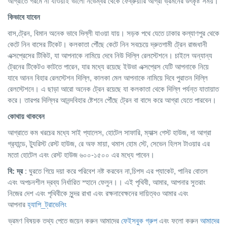
আগ্রাতে গরমে না যাওয়াই ভালো নভেম্বর থেকে ফেব্রুয়ারি আগ্রা ভ্রমনের উৎকৃষ্ট সময়।
কিভাবে
যাবেন
বাস,ট্রেন, বিমান অনেক ভাবে দিল্লী যাওয়া যায়। সড়ক পথে যেতে ঢাকার কল্যাণপুর থেকে
কেটে নিন বাসের টিকেট। কলকাতা পৌঁছে কেটে নিন সবচেয়ে দ্রুতগামী ট্রেন রাজধানী
এক্সপ্রেসের টিকিট, যা আপনাকে নামিয়ে দেবে নিউ দিল্লি রেলস্টেশনে। চাইলে অন্যান্য
ট্রেনের টিকেটও কাটতে পারেন, যার মধ্যে রয়েছে ইউভা এক্সপ্রেস যেটি আপনাকে নিয়ে
যাবে আনন বিহার রেলস্টেশন দিল্লি, কালকা মেল আপনাকে নামিয়ে দিবে পুরাতন দিল্লি
রেলস্টেশনে। এ ছাড়া আরো অনেক ট্রেন রয়েছে যা কলকাতা থেকে দিল্লি পর্যন্ত যাতায়াত
করে। তারপর দিল্লির আনন্দবিহার ষ্টেশনে পৌঁছে ট্রেন বা বাসে করে আগ্রা যেতে পারবেন।
কোথায়
থাকবেন
আগ্রাতে কম খরচের মধ্যে সাই প্যালেস, হোটেল সাফারি, ম্যাক্স গেস্ট হাউজ, দা আগ্রা
গ্র‍্যান্ডে, ট্যুরিস্ট রেস্ট হাউজ, রে অফ মায়া, থমাস হোম স্টে, সেভেন হিলস টাওয়ার এর
মতো হোটেল এবং রেস্ট হাউজ ৬০০-১৫০০ এর মধ্যে পাবেন।
বি: দ্র
: ঘুরতে গিয়ে দয়া করে পরিবেশ নষ্ট করবেন না,চিপস এর প্যাকেট, পানির বোতল
এবং অপচনশীল দ্রব্য নির্ধারিত স্হানে ফেলুন।। এই পৃথিবী, আমার, আপনার সুতরাং
নিজের দেশ এবং পৃথিবীকে সুন্দর রাখা এবং রক্ষনাবেক্ষনের দায়িত্বও আমার এবং
আপনার
হ্যাপি_ট্রাভেলিং
ভ্রমণ বিষয়ক তথ্য পেতে জয়েন করুন আমাদের
ফেইসবুক গ্রুপ
এবং ফলো করুন
আমাদের