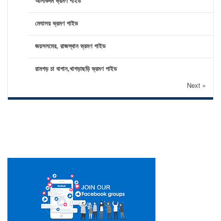
আলীকদম ভ্রমণ গাইড
মেঘালয় ভ্রমণ গাইড
জয়সলমের, রাজস্থান ভ্রমণ গাইড
রামগড় চা বাগান,খাগড়াছড়ি ভ্রমণ গাইড
Next »