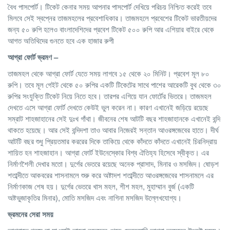
বৈধ পাসপোর্ট। টিকেট কেনার সময় আপনার পাসপোর্ট দেখিয়ে পরিচয় নিশ্চিত করেই তবে
মিলবে সেই স্বপ্নের তাজমহলের প্রবেশাধিকার। তাজমহলে প্রবেশের টিকেট ভারতীয়দের
জন্য ৫০ রুপি হলেও বাংলাদেশিদের প্রবেশ টিকেট ৫০০ রুপি আর এশিয়ার বাইরে থেকে
আগত অতিথিদের গুনতে হবে এক হাজার রুপী
আগ্রা ফোর্ট
ভ্রমণ –
তাজমহল থেকে আগ্রা ফোর্ট যেতে সময় লাগবে ১৫ থেকে ২০ মিনিট। প্রবেশ মূল ৮০
রুপি। তবে মূল গেইট থেকে ৫০ রুপির একটি টিকেটের সাথে পাশের আরেকটি বুথ থেকে ৩০
রুপির সংযুক্তি টিকেট নিয়ে নিতে হবে। তারপর এগিয়ে যান ফোর্টের ভিতরে। তাজমহল
দেখতে এসে আগ্রা ফোর্ট দেখতে কেউই ভুল করেন না। কারণ এখানেই জড়িয়ে রয়েছে
সম্রাট শাহজাহানের সেই দুঃখ গাঁথা। জীবনের শেষ আটটি বছর শাহজাহানকে এখানেই বন্দি
থাকতে হয়েছে। আর সেই বন্দিদশা তাও আবার নিজেরই সন্তান আওরঙ্গজেবের হাতে। দীর্ঘ
আটটি বছর শুধু প্রিয়তমার কররের দিকে তাকিয়ে থেকে কাঁদতে কাঁদতে এখানেই চিরনিদ্রায়
শায়িত হন শাহজাহান। আগ্রা ফোর্ট ইউনেস্কোর বিশ্ব ঐতিহ্য হিসেবে স্বীকৃত। এর
নির্মাণশৈলী দেখার মতো। দুর্গের ভেতরে রয়েছে অনেক প্রাসাদ, মিনার ও মসজিদ। ষোড়শ
শতাব্দীতে আকবরের শাসনামলে শুরু করে অষ্টাদশ শতাব্দীতে আওরঙ্গজেবের শাসনামলে এর
নির্মাণকাজ শেষ হয়। দুর্গের ভেতরে খাস মহল, শীশ মহল, মুহাম্মান বুর্জ (একটি
অষ্টভুজাকৃতির মিনার), মোতি মসজিদ এবং নাগিনা মসজিদ উল্লেখযোগ্য।
ভ্রমনের
সেরা
সময়