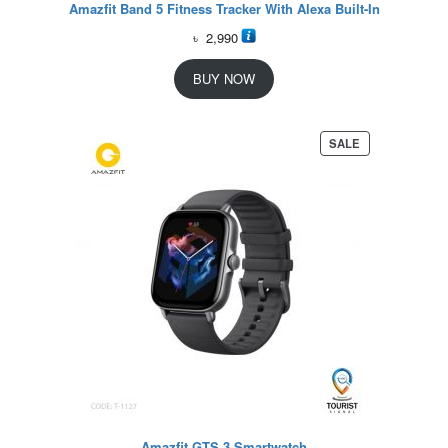
Amazfit Band 5 Fitness Tracker With Alexa Built-In
৳
2,990
BUY NOW
P
SALE
R
O
D
U
C
T
O
N
S
A
L
E
Amazfit GTS 3 Smartwatch