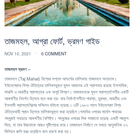
তাজমহল, আগ্রা ফোর্ট, ভ্রমণ গাইড
NOV 10, 2021
0 COMMENT
তাজমহল ভ্রমণ –
তাজমহল (Taj Mahal) বিশ্বের সপ্তম আশ্চর্যের তালিকায় তাজমহল অন্যতম।
ইউনেস্কোর বিশ্ব ঐতিহ্যের তালিকাভুক্ত মুঘল আমলের এই স্থাপনায় রয়েছে ইসলামিক,
ফারসি ও ভারতীয় স্থাপত্যের এক অপূর্ব মিশ্রণ। তাজমহলকে মুঘল স্থাপত্যশৈলীর একটি
আকর্ষণীয় নিদর্শন হিসেবে মনে করা হয়- যার নির্মাণশৈলীতে পারস্য, তুরস্ক, ভারতীয় এবং
ইসলামী স্থাপত্যশিল্পের সম্মিলন ঘটানো হয়েছে। এটি ১৯৮৩ সালে ইউনেস্কো বিশ্ব
ঐতিহ্যবাহী স্থান হিসেবে তালিকাভুক্ত করা হয়েছিল।সমাধির ওপরের মার্বেল পাথরের
গম্বুজই সবচেয়ে আকর্ষণীয় বৈশিষ্ট্য। গম্বুজের ওপরের দিক সাজানো হয়েছে একটি পদ্মফুল
দিয়ে, যা তার উচ্চতাকে আরও দৃষ্টিগোচর করে। তাজমহল নির্মাণে সে সময়ে আনুমানিক ৩২
মিলিয়ন রুপি খরচ হয়েছিল বলে ধারণা করা হয়।