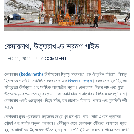
কেদারনাথ, উত্তরাখণ্ড ভ্রমণ গাইড
DEC 21, 2021
0 COMMENT
কেদারনাথ
(kedarnath)
তীর্থস্হানের স্নিগ্ধ বাতাবরণে এক ঐশ্বরিক পরিবেশ, নিমগ্ন
হিমালয়ের গাম্ভীর্য–সবমিলিয়ে কেদারনাথ এক
বিস্ময়কর দেবভূমি
। কেদারনাথ হল হিন্দুদের
পবিত্রতম তীর্থস্থান এবং সর্বাধিক আধ্যাত্মিক স্থান। কেদারনাথ, শিবের নাম এবং পুরো
উত্তরাখণ্ডের অন্যতম সুন্দর স্থান। কেদারনাথ চারধাম যাত্রার সর্বাধিক গুরুত্বপূর্ণ ধাম।
কেদারনাথ একটি গুরুত্বপূর্ণ পবিত্র মন্দির, যার চারপাশে হিমবাহ, পাহাড় এবং মন্দাকিনি নদী
রয়েছে।
কেদারনাথ ট্যুর প্যাকেজটি ভক্তদের মধ্যে খুব জনপ্রিয়, কারণ তারা এখানে প্রকৃতির
সৌন্দর্য এবং শান্তি অনুভব করেছেন। গৌরীকুন্ড থেকে কেদারনাথ পৌঁছতে, আপনাকে প্রায়
২২ কিলোমিটারের উচু অঞ্চলে উঠতে হবে। যদি আপনি হাঁটাচলা করতে না পারেন তবে আপনি