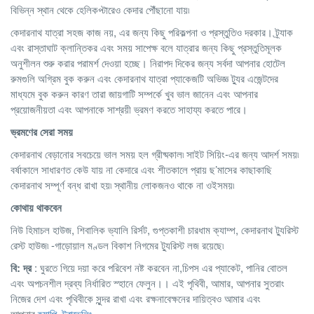
বিভিন্ন স্থান থেকে হেলিকপ্টারেও কেদার পৌঁছানো যায়৷
কেদারনাথ যাত্রা সহজ কাজ নয়, এর জন্য কিছু পরিকল্পনা ও প্রস্তুতিও দরকার। ট্র্যাক
এবং রাস্তাঘাট ক্লান্তিকর এবং সময় সাপেক্ষ বলে যাত্রার জন্য কিছু প্রস্তুতিমূলক
অনুশীলন শুরু করার পরামর্শ দেওয়া হচ্ছে। নিরাপদ দিকের জন্য সর্বদা আপনার হোটেল
রুমগুলি অগ্রিম বুক করুন এবং কেদারনাথ যাত্রা প্যাকেজটি অভিজ্ঞ ট্যুর এজেন্টদের
মাধ্যমে বুক করুন কারণ তারা জায়গাটি সম্পর্কে খুব ভাল জানেন এবং আপনার
প্রয়োজনীয়তা এবং আপনাকে সাশ্রয়ী ভ্রমণ করতে সাহায্য করতে পারে।
ভ্রমণের সেরা সময়
কেদারনাথ বেড়ানোর সবচেয়ে ভাল সময় হল গ্রীষ্মকাল৷ সাইট সিয়িং-এর জন্য আদর্শ সময়৷
বর্ষাকালে সাধারণত কেউ যায় না কেদারে এবং শীতকালে প্রায় ছ’মাসের কাছাকাছি
কেদারনাথ সম্পূর্ণ বন্ধ রাখা হয়৷ স্থানীয় লোকজনও থাকে না ওইসময়৷
কোথায় থাকবেন
নিউ হিমাচল হাউজ, শিবালিক ভ্যালি রির্সট, গুপ্তকাশী চারধাম ক্যাম্প, কেদারনাথ ট্যুরিস্ট
রেস্ট হাউজ৷ -গাড়োয়াল মণ্ডল বিকাশ নিগমের ট্যুরিস্ট লজ রয়েছে৷
বি: দ্র
: ঘুরতে গিয়ে দয়া করে পরিবেশ নষ্ট করবেন না,চিপস এর প্যাকেট, পানির বোতল
এবং অপচনশীল দ্রব্য নির্ধারিত স্হানে ফেলুন।। এই পৃথিবী, আমার, আপনার সুতরাং
নিজের দেশ এবং পৃথিবীকে সুন্দর রাখা এবং রক্ষনাবেক্ষনের দায়িত্বও আমার এবং
আপনার
হ্যাপি_ট্রাভেলিং