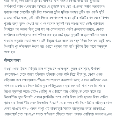
যতই হোক, কেদারনাথের মন্দিরটি অক্ষতই ছিল৷ বর্তমান কেদারনাথের এই মন্দিরটির
নির্মাণকর্তা আদি শংকরাচার্য৷ আদিতে যে মন্দিরটি ছিল সেটি পাণ্ডবরা নির্মাণ করেছিলেন৷
পুরাণের নানা দেবদেবীর মূর্তি দিয়ে সাজানো মন্দির৷ মন্দিরের দরজায় নন্দীর বড় একটি মূর্তি
রয়েছে৷ কথিত আছে, নন্দী নাকি শিবের রক্ষণাবেক্ষণ করেন৷ মন্দির কমিটির পক্ষ থেকে বিশেষ
পুজোর জন্য বুকিং নেওয়া হয়৷ এখন অনেক স্থানই আর আগের মতো নেই৷ প্রাকৃতিক
বিপর্যয়ের পর অনেক কিছু চেনা যায় না৷ শোনপ্রয়াগে একটা চেকপোস্ট রয়েছে, যেখানে
যাত্রীদের রেজিস্ট্রেশন কার্ড পরীক্ষা করা হয়৷ কার্ড ছাড়া পুণ্যার্থী বা ভ্রমণার্থীদের কেদার
যাওয়ার অনুমতি দেওয়া হয় না৷ এটা উত্তরাখণ্ড সরকারের নতুন নিয়ম৷ বিনায়ক চতুর্থী এবং
দিওয়ালি খুব জাঁকজমক উৎসব হয় এখানে৷ শ্রাবণ মাসে রাখিপূর্ণিমার ঠিক আগে অন্নকূট
মেলা হয়৷
কীভাবে
যাবেন
হাওড়া থেকে ট্রেনে হরিদ্বার চলে আসুন৷ দুন এক্সপ্রেস, কুম্ভ এক্সপ্রেস, উপাসনা
এক্সপ্রেস-এ যেতে পারেন হরিদ্বার৷ হরিদ্বার থেকে গাড়ি নিয়ে সীতাপুর, সেখান থেকে
রাত্রিবাস করে শোনপ্রয়াগ পৌঁছন৷ শোনপ্রয়াগে চেকপোস্ট আছে৷ এখানে মেডিকেল চেক-
আপ হয়৷ এরপর চার কিলোমিটার দূরে গৌরীকুণ্ডর যাত্রা শুরু৷ এই পথে সরকারি শেয়ার
জিপের ব্যবস্থা আছে৷ হেঁটেও গৌরীকুণ্ড পৌঁছানো যায়৷ গৌরীকুণ্ড থেকে সাড়ে ছয়
কিলোমিটার দূরে ভীমবলি৷ এখানে মন্দাকিনীর ওপর একটা ব্রিজ তৈরি হয়েছে৷ ব্রিজ পেরিয়ে
প্রায় চার কিলোমিটার গেলে লিঞ্চোলি৷ লিঞ্চোলি থেকে কেদার পাঁচ কিলোমিটার৷ হরিদ্বার থেকে
কেদার যাওয়ার বাসও পাবেন৷ অপূর্ব এই বাসযাত্রা৷ বিমানে হরিদ্বারের কাছে জলিগ্রাণ্ট
এয়ারপোর্টে নেমে আধঘণ্টা সফরে ঋষিকেশ পৌঁছতে পারেন, তারপর যোশিমঠ৷ উত্তরাখণ্ডের