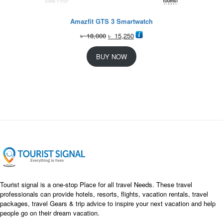
Amazfit GTS 3 Smartwatch
O
C
৳
18,000
৳
15,250
r
u
i
r
BUY NOW
g
r
i
e
n
n
a
t
l
p
p
r
r
i
i
c
c
e
e
i
w
s
a
:
s
৳
Tourist signal is a one-stop Place for all travel Needs. These travel
:
professionals can provide hotels, resorts, flights, vacation rentals, travel
৳
packages, travel Gears & trip advice to inspire your next vacation and help
1
people go on their dream vacation.
5