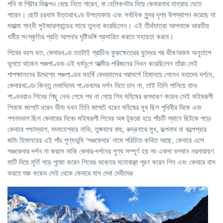
পনি বা পিট্টার বিকল্পও বেছে নিতে পারেন, বা হেলিকপ্টার দিয়ে কেদারনাথ যাত্রায় যেতে
পারেন। ছোট চরধাম উত্তরাখণ্ড উপত্যকায় এবং সর্বাধিক সুন্দর দৃশ্য উপস্থাপন করেছে যা
মহাত্মা গান্ধী সুইজারল্যান্ডের সাথে তুলনা করেছিলেন। এই তীর্থযাত্রা আপনাকে ভারতীয়
ধর্মীয় সংস্কৃতির প্রতি আপনার দৃষ্টিভঙ্গি প্রসারিত করতে সহায়তা করবে।
শিবের বয়স যত, কেদারখণ্ড ততটাই প্রাচীন৷ কুরুক্ষেত্রের যুদ্ধের পর ভীষণরকম অনুতাপে
ভুগতে থাকেন পঞ্চপাণ্ডব৷ এই ধর্মযু‌গে আত্মীয়-পরিজনের নিধন করেছিলেন তাঁরা৷ সেই
পাপক্ষালনের উদ্দেশ্যে পঞ্চপাণ্ডব মহর্ষি বেদব্যাসের পরামর্শে হিমালয়ে গেলেন মহাদেব দর্শনে,
কেদারখণ্ডে৷ কিন্তু দেবাদিদেব পাণ্ডবদের দর্শন দিতে চান না, তাই তিনি পালিয়ে যান৷
পাণ্ডবরাও শিবের পিছু নেন৷ শেষে পথ না পেয়ে শিব মহিষের রূপধারণ করেন৷ সেই মহিষরূপী
শিবকে জাপটে ধরেন ভীম৷ যখন তিনি জাপটে ধরেন মহিষের মুখ ছিল পৃথিবীর দিকে এবং
পশ্চাদভাগ ছিল কেদারের দিকে৷ মহিষরূপী শিবের অঙ্গ টুকরো হয়ে পাঁচটি স্থানে ছিটকে পড়ে৷
কেদারে পশ্চাদ্ভাগ, মদমহেশ্বরে নাভি, তুঙ্গনাথে বাহু, রুদ্রনাথে মুখ, কল্পনাথ বা কল্পেশ্বরে
জটা৷ হিমালয়ের এই পাঁচ পুণ্যভূমি ‘পঞ্চকেদার’ নামে পরিচিত৷ কথিত আছে, কেদারে এসে
পঞ্চকেদার দর্শন না করলে নাকি কেদার-দর্শনের পুণ্য সম্পূর্ণ হয় না৷ একদা ভগবান নরনারায়ণ
মাটি দিয়ে মূর্তি গড়ে পুজো করেন শিবের৷ ভক্তের মনোবাঞ্ছা পূরণ করেন শিব এবং কেদারে বাস
করতে শুরু করেন৷ সেই থেকে কেদারে বাস দেবা দেবীদের৷