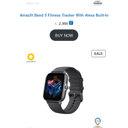
Amazfit Band 5 Fitness Tracker With Alexa Built-In
৳
2,990
BUY NOW
P
SALE
R
O
D
U
C
T
O
N
S
A
L
E