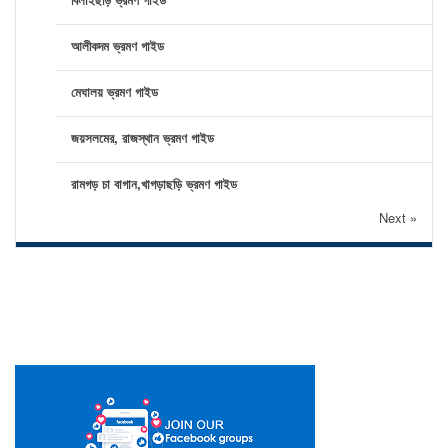
আলীকদম ভ্রমণ গাইড
মেঘালয় ভ্রমণ গাইড
জয়সলমের, রাজস্থান ভ্রমণ গাইড
রামগড় চা বাগান,খাগড়াছড়ি ভ্রমণ গাইড
Next »