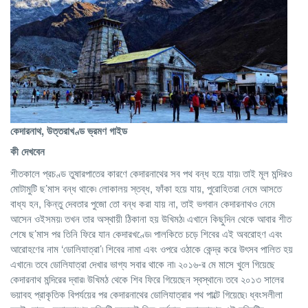
কেদারনাথ, উত্তরাখণ্ড ভ্রমণ গাইড
কী দেখবেন
শীতকালে প্রচণ্ড তুষারপাতের কারণে কেদারনাথের সব পথ বন্ধ হয়ে যায়৷ তাই মূল মন্দিরও
মোটামুটি ছ’মাস বন্ধ থাকে৷ লোকালয় স্তব্ধ, ফাঁকা হয়ে যায়, পুরোহিতরা নেমে আসতে
বাধ্য হন, কিন্তু দেবতার পুজো তো বন্ধ করা যায় না, তাই ভগবান কেদারনাথও নেমে
আসেন ওইসময়৷ তখন তার অস্থায়ী ঠিকানা হয় উখিমঠ৷ এখানে কিছুদিন থেকে আবার শীত
শেষে ছ’মাস পর তিনি ফিরে যান কেদারখণ্ডে৷ পালকিতে চড়ে শিবের এই অবরোহণ এবং
আরোহণের নাম ‘ডোলিযাত্রা’৷ শিবের নামা এবং ওপরে ওঠাকে কেন্দ্র করে উৎসব পালিত হয়
এখানে৷ তবে ডোলিযাত্রা দেখার ভাগ্য সবার থাকে না৷ ২০১৬-র মে মাসে খুলে গিয়েছে
কেদারনাথ মন্দিরের দ্বার৷ উখিমঠ থেকে শিব ফিরে গিয়েছেন স্বস্থানে৷ তবে ২০১৩ সালের
ভয়াবহ প্রাকৃতিক বিপর্যয়ের পর কেদারনাথের ডোলিযাত্রার পথ পাল্টে গিয়েছে৷ ধ্বংসলীলা